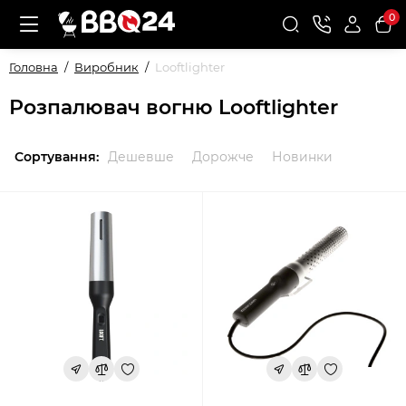
0
Головна
Виробник
Looftlighter
Розпалювач вогню Looftlighter
Сортування:
Дешевше
Дорожче
Новинки