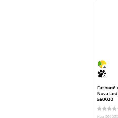
4
4
Газовий 
Nova Led 
560030
Код: 56003