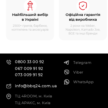
Найбільший вибір
Офіційна гарантія
в Україні
від виробника
2500+ грилів, барбекю,
2 роки на Weber,
коптилень та аксесуарів
Napoleon, Kamado Joe,
BGE та інші бренди
0800 33 00 92
Telegram
067 009 91 92
Viber
073 009 91 92
WhatsApp
info@bbq24.com.ua
ТЦ 4ROOM, м. Київ
ТЦ АРАКС, м. Київ