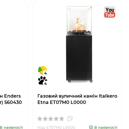
4
4
н Enders
Газовий вуличний камін Italkero
т) 560430
Etna ET07M0 L0000
В наявності
Код: ET07M0 L0000
В наявності