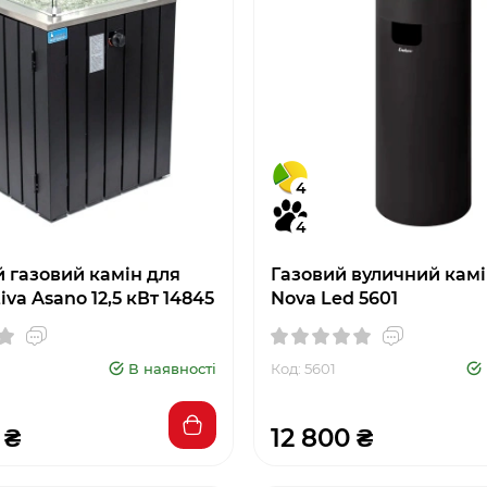
4
4
 газовий камін для
Газовий вуличний камі
iva Asano 12,5 кВт 14845
Nova Led 5601
В наявності
Код: 5601
 ₴
12 800 ₴