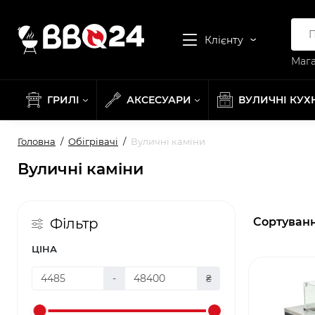
Клієнту
Мага
ГРИЛІ
АКСЕСУАРИ
ВУЛИЧНІ КУХ
Головна
Обігрівачі
Вуличні каміни
Вуличні каміни
Сортуванн
Фільтр
ЦІНА
-
₴