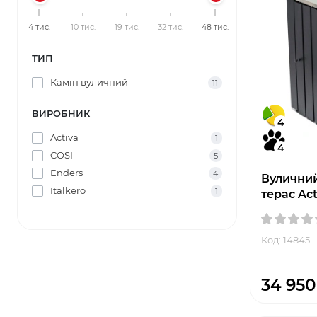
4 тис.
10 тис.
19 тис.
32 тис.
48 тис.
ТИП
Камін вуличний
11
ВИРОБНИК
4
Activa
1
4
COSI
5
Enders
4
Вуличний
Italkero
1
терас Act
Код: 14845
34 950