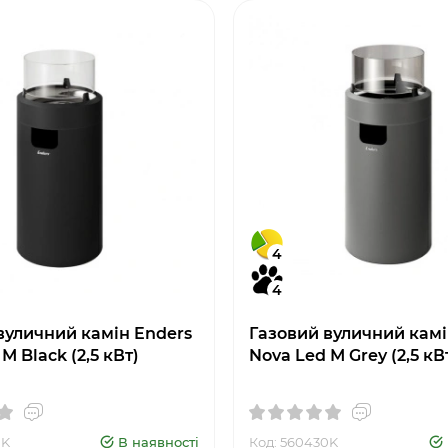
4
4
вуличний камін Enders
Газовий вуличний камі
М Black (2,5 кВт)
Nova Led М Grey (2,5 кВ
0K
В наявності
Код: 560430K