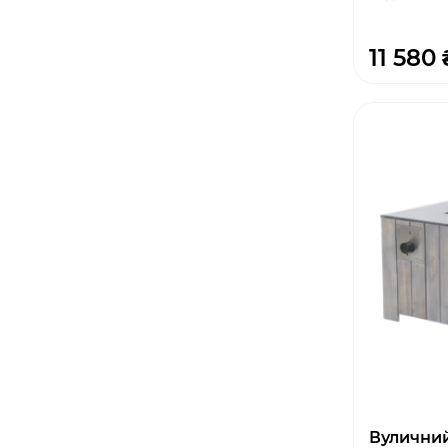
11 580 
Вуличний