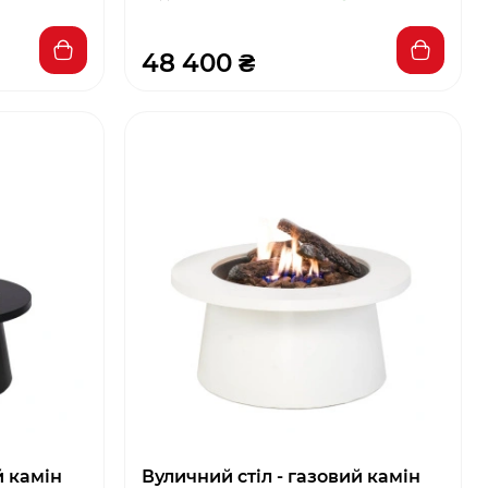
48 400 ₴
й камін
Вуличний стіл - газовий камін