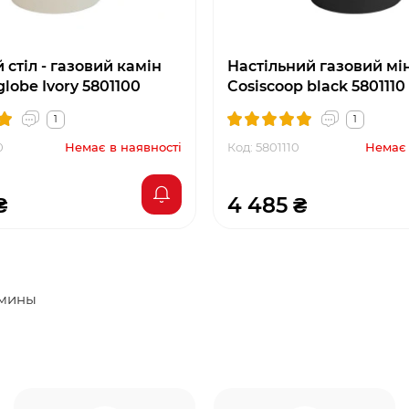
стіл - газовий камін
Настільний газовий мі
globe Ivory 5801100
Cosiscoop black 5801110
1
1
0
Немає в наявності
Код: 5801110
Немає 
₴
4 485 ₴
амины