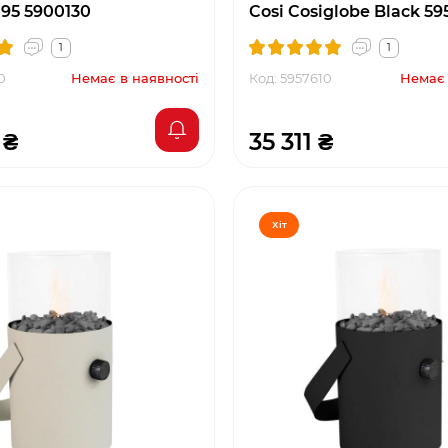
 95 5900130
Cosi Cosiglobe Black 59
1
1
0
Немає в наявності
Код: 5957610
Немає 
 ₴
35 311 ₴
Хіт