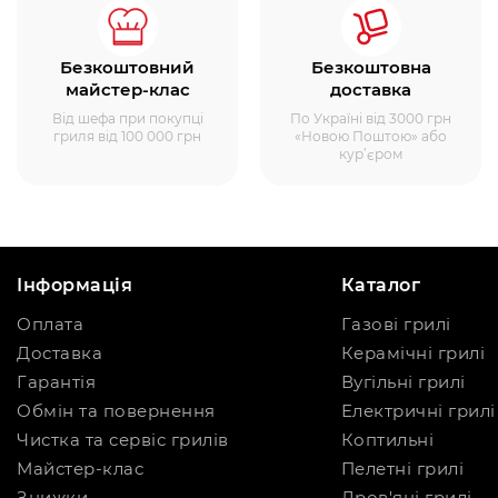
Безкоштовний
Безкоштовна
майстер-клас
доставка
Від шефа при покупці
По Україні від 3000 грн
гриля від 100 000 грн
«Новою Поштою» або
кур’єром
Інформація
Каталог
Оплата
Газові грилі
Доставка
Керамічні грилі
Гарантія
Вугільні грилі
Обмін та повернення
Електричні грилі
Чистка та сервіс грилів
Коптильні
Майстер-клас
Пелетні грилі
Знижки
Дров'яні грилі