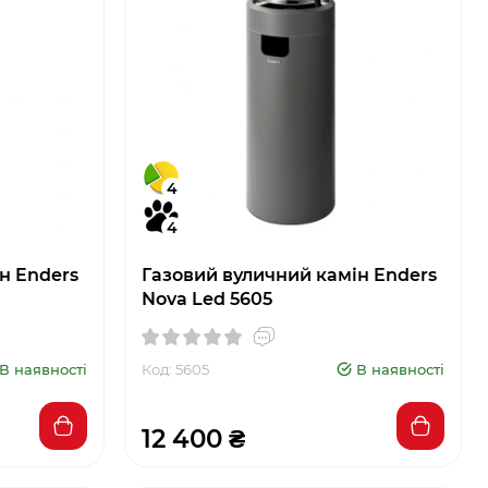
4
4
н Enders
Газовий вуличний камін Enders
Nova Led 5605
В наявності
Код: 5605
В наявності
12 400 ₴