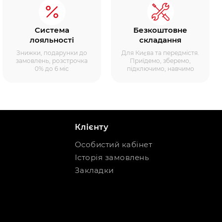
Система
Безкоштовне
лояльності
складання
Знижки, подарунки до
Для Києва та передмістя.
замовлень, розстрочка
Приїдемо, зберемо,
0% до 6 міс
підключимо, навчимо
Клієнту
Особистий кабінет
Історія замовлень
Закладки