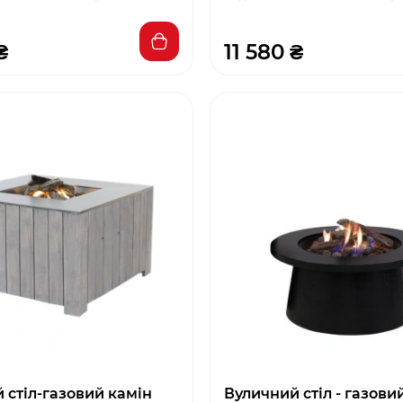
₴
11 580 ₴
 стіл-газовий камін
Вуличний стіл - газови