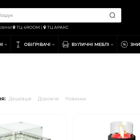
зини:
ТЦ 4ROOM
|
ТЦ АРАКС
НІ
ОБІГРІВАЧІ
ВУЛИЧНІ МЕБЛІ
ЗН
я:
Дешевше
Дорожче
Новинки