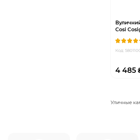
Вуличний 
Cosi Cosi
Код: 580110
4 485 
Уличные к