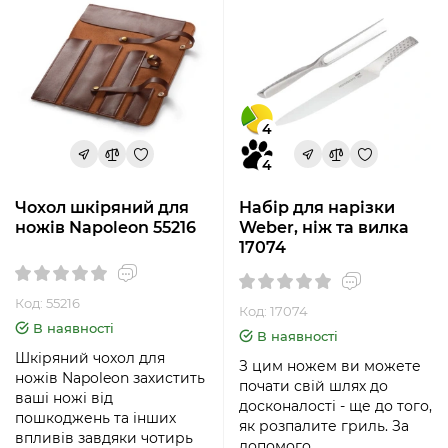
4
4
Чохол шкіряний для
Набір для нарізки
ножів Napoleon 55216
Weber, ніж та вилка
17074
Код: 55216
Код: 17074
В наявності
В наявності
Шкіряний чохол для
З цим ножем ви можете
ножів Napoleon захистить
почати свій шлях до
ваші ножі від
досконалості - ще до того,
пошкоджень та інших
як розпалите гриль. За
впливів завдяки чотирь
допомого