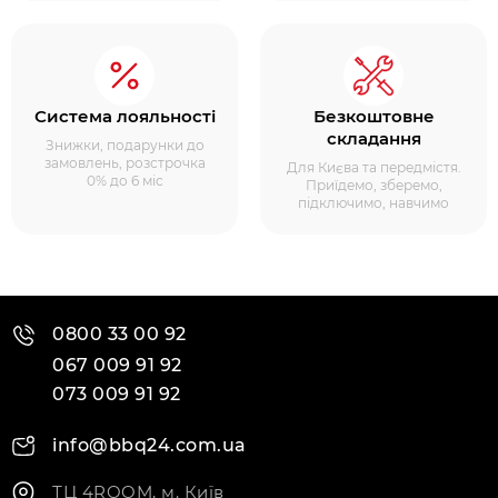
Система лояльності
Безкоштовне
складання
Знижки, подарунки до
замовлень, розстрочка
Для Києва та передмістя.
0% до 6 міс
Приїдемо, зберемо,
підключимо, навчимо
0800 33 00 92
067 009 91 92
073 009 91 92
info@bbq24.com.ua
ТЦ 4ROOM, м. Київ