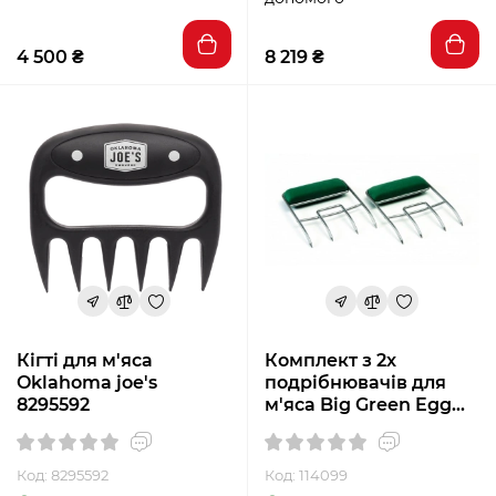
4 500 ₴
8 219 ₴
Кігті для м'яса
Комплект з 2х
Oklahoma joe's
подрібнювачів для
8295592
м'яса Big Green Egg
114099
Код: 8295592
Код: 114099