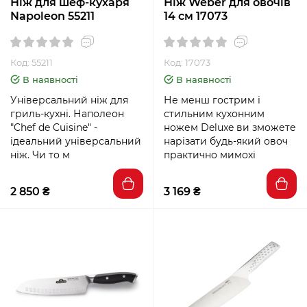
Ніж для шеф-кухаря
Ніж Weber для овочів
Napoleon 55211
14 см 17073
Код: 55211
Код: 17073
В наявності
В наявності
Універсальний ніж для
Не менш гострим і
гриль-кухні. Наполеон
стильним кухонним
"Chef de Cuisine" -
ножем Deluxe ви зможете
ідеальний універсальний
нарізати будь-який овоч
ніж. Чи то м
практично мимохі
2 850 ₴
3 169 ₴