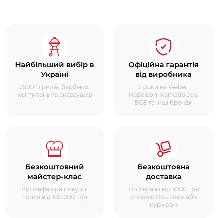
Найбільший вибір в
Офіційна гарантія
Україні
від виробника
2500+ грилів, барбекю,
2 роки на Weber,
коптилень та аксесуарів
Napoleon, Kamado Joe,
BGE та інші бренди
Безкоштовний
Безкоштовна
майстер-клас
доставка
Від шефа при покупці
По Україні від 3000 грн
гриля від 100 000 грн
«Новою Поштою» або
кур’єром