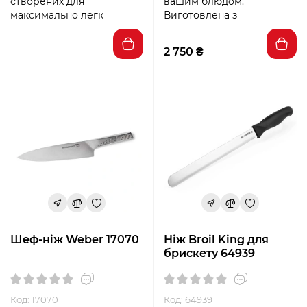
створених для
вашим блюдом.
максимально легк
Виготовлена з
2 750 ₴
Шеф-ніж Weber 17070
Ніж Broil King для
брискету 64939
Код: 17070
Код: 64939