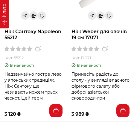
Фільтр
Ніж Сантоку Napoleon
Ніж Weber для овочів
55212
19 см 17071
Код: 55212
Код: 17071
В наявності
В наявності
Надзвичайно гостре лезо
Принесіть радість до
у японських традиціях.
столу - у вигляді власного
Ніж Сантоку ще
фірмового салату або
називають ножем трьох
доброї азіатської
чеснот. Цей терм
сковороди-гри
3 120 ₴
3 989 ₴