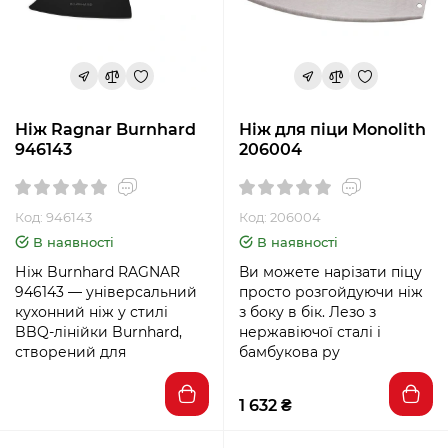
Ніж Ragnar Burnhard
Ніж для піци Monolith
946143
206004
Код: 946143
Код: 206004
В наявності
В наявності
Ніж Burnhard RAGNAR
Ви можете нарізати піцу
946143 — універсальний
просто розгойдуючи ніж
кухонний ніж у стилі
з боку в бік. Лезо з
BBQ-лінійки Burnhard,
нержавіючої сталі і
створений для
бамбукова ру
1 632 ₴