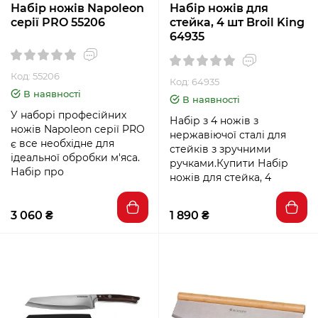
Набір ножів Napoleon
Набір ножів для
серії PRO 55206
стейка, 4 шт Broil King
64935
Код: 55206
Код: 64935
В наявності
В наявності
У наборі професійних
Набір з 4 ножів з
ножів Napoleon серії PRO
нержавіючої сталі для
є все необхідне для
стейків з зручними
ідеальної обробки м'яса.
ручками.Купити Набір
Набір про
ножів для стейка, 4
3 060 ₴
1 890 ₴