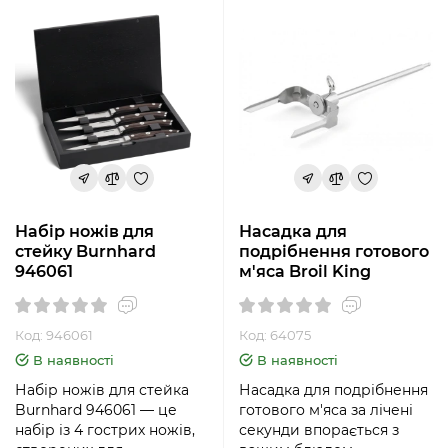
Набір ножів для
Насадка для
стейку Burnhard
подрібнення готового
946061
м'яса Broil King
Код: 946061
Код: 64075
В наявності
В наявності
Набір ножів для стейка
Насадка для подрібнення
Burnhard 946061 — це
готового м'яса за лічені
набір із 4 гострих ножів,
секунди впорається з