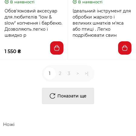
В наявності
В наявності
Обов'язковий аксесуар
Ідеальний інструмент для
для любителів "low &
обробки жаркого і
slow" копчення і барбекю.
великих шматків м'яса
Дозволяють легко і
або птиці . Легко
швидко р
подрібнювати свин
1 550 ₴
1
2
3
>
>|
Показати ще
Ножі