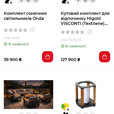
4
4
Комплект сонячних
Кутовий комплект для
світильників Onda
відпочинку Higold
VISCONTI (Textilene)
білий 3019210
Код: onda
Код: 3019210
В наявності
В наявності
39 900 ₴
127 900 ₴
4