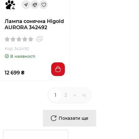
4
Лампа сонячна Higold
AURORA 342492
Код: 342492
В наявності
12 699 ₴
1
2
>
>|
Показати ще