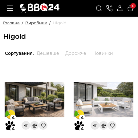
0
Головна
Виробник
Higold
Higold
Сортування:
Дешевше
Дорожче
Новинки
4
4
4
4