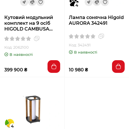
4
Кутовий модульний
Лампа сонячна Higold
комплект на 9 осіб
AURORA 342491
HIGOLD CAMBUSA
2062100 сірий
Код: 342491
Код: 2062100
В наявності
В наявності
399 900 ₴
10 980 ₴
4