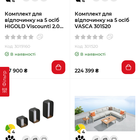
4
4
Комплект для
Комплект для
відпочинку на 5 осіб
відпочинку на 5 осіб
HIGOLD Viscounti 2.0
VASCA 301520
(Textilene version)
3019160
Код: 3019160
Код: 301520
В наявності
В наявності
117 900 ₴
224 399 ₴
Фільтр
4
4