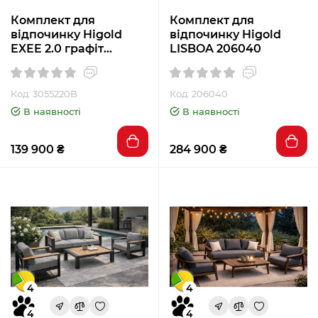
Комплект для
Комплект для
відпочинку Higold
відпочинку Higold
EXEE 2.0 графіт
LISBOA 206040
3055220B
Код: 3055220B
Код: 206040
В наявності
В наявності
139 900 ₴
284 900 ₴
4
4
4
4