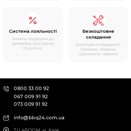
Система лояльності
Безкоштовне
складання
Знижки, подарунки до
замовлень, розстрочка
Для Києва та передмістя.
0% до 6 міс
Приїдемо, зберемо,
підключимо, навчимо
0800 33 00 92
067 009 91 92
073 009 91 92
info@bbq24.com.ua
ТЦ 4ROOM, м. Київ