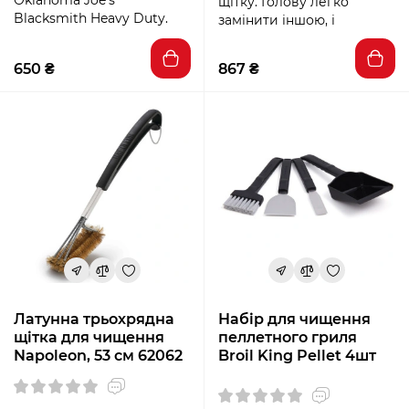
Oklahoma Joe’s
щітку. Голову легко
Blacksmith Heavy Duty.
замінити іншою, і
650 ₴
867 ₴
Латунна трьохрядна
Набір для чищення
щітка для чищення
пеллетного гриля
Napoleon, 53 см 62062
Broil King Pellet 4шт