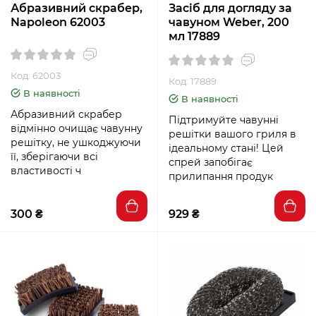
Абразивний скрабер,
Засіб для догляду за
Napoleon 62003
чавуном Weber, 200
мл 17889
Код: 62003
Код: 17889
В наявності
В наявності
Абразивний скрабер
Підтримуйте чавунні
відмінно очищає чавунну
решітки вашого гриля в
решітку, не ушкоджуючи
ідеальному стані! Цей
її, зберігаючи всі
спрей запобігає
властивості ч
прилипання продук
300 ₴
929 ₴