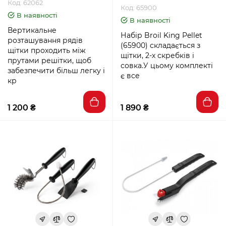
Код: 62062
Код: 65900
В наявності
В наявності
Вертикальне
Набір Broil King Pellet
розташування рядів
(65900) складається з
щітки проходить між
щітки, 2-х скребків і
прутами решітки, щоб
совка.У цьому комплекті
забезпечити більш легку і
є все
кр
1 200 ₴
1 890 ₴