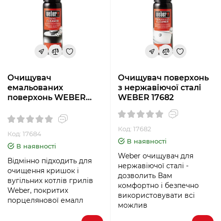
Очищувач
Очищувач поверхонь
емальованих
з нержавіючої сталі
поверхонь WEBER
WEBER 17682
17684
Код: 17682
Код: 17684
В наявності
В наявності
Weber очищувач для
Відмінно підходить для
нержавіючої сталі -
очищення кришок і
дозволить Вам
вугільних котлів грилів
комфортно і безпечно
Weber, покритих
використовувати всі
порцелянової емалл
можлив