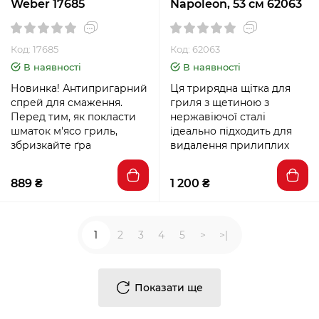
Weber 17685
Napoleon, 53 см 62063
Код: 17685
Код: 62063
В наявності
В наявності
Новинка! Антипригарний
Ця трирядна щітка для
спрей для смаження.
гриля з щетиною з
Перед тим, як покласти
нержавіючої сталі
шматок м'ясо гриль,
ідеально підходить для
збризкайте ґра
видалення прилиплих
889 ₴
1 200 ₴
1
2
3
4
5
>
>|
Показати ще