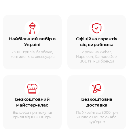
Найбільший вибір в
Офіційна гарантія
Україні
від виробника
2500+ грилів, барбекю,
2 роки на Weber,
коптилень та аксесуарів
Napoleon, Kamado Joe,
BGE та інші бренди
Безкоштовний
Безкоштовна
майстер-клас
доставка
Від шефа при покупці
По Україні від 3000 грн
гриля від 100 000 грн
«Новою Поштою» або
кур’єром