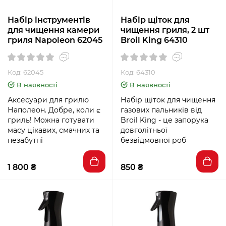
Набір інструментів
Набір щіток для
для чищення камери
чищення гриля, 2 шт
гриля Napoleon 62045
Broil King 64310
Код: 62045
Код: 64310
В наявності
В наявності
Аксесуари для грилю
Набір щіток для чищення
Наполеон. Добре, коли є
газових пальників від
гриль! Можна готувати
Broil King - це запорука
масу цікавих, смачних та
довголітньої
незабутні
безвідмовної роб
1 800 ₴
850 ₴