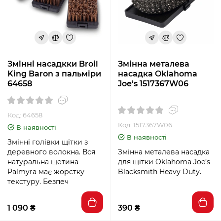
Змінні насадкки Broil
Змінна металева
King Baron з пальміри
насадка Oklahoma
64658
Joe’s 1517367W06
Код: 64658
Код: 1517367W06
В наявності
В наявності
Змінні голівки щітки з
деревного волокна. Вся
Змінна металева насадка
натуральна щетина
для щітки Oklahoma Joe’s
Palmyra має жорстку
Blacksmith Heavy Duty.
текстуру. Безпеч
1 090 ₴
390 ₴