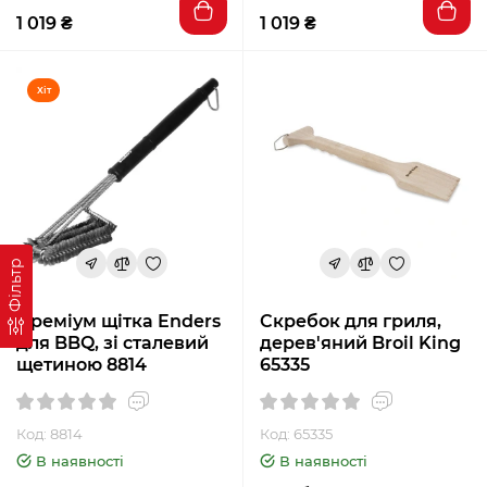
1 019 ₴
1 019 ₴
Хіт
Фільтр
Преміум щітка Enders
Скребок для гриля,
для BBQ, зі сталевий
дерев'яний Broil King
щетиною 8814
65335
Код: 8814
Код: 65335
В наявності
В наявності