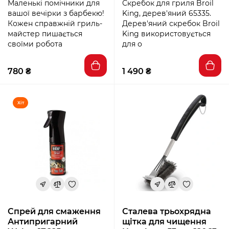
Маленькі помічники для
Скребок для гриля Broil
вашої вечірки з барбекю!
King, дерев'яний 65335.
Кожен справжній гриль-
Дерев'яний скребок Broil
майстер пишається
King використовується
своїми робота
для о
780 ₴
1 490 ₴
Хіт
Спрей для смаження
Сталева трьохрядна
Антипригарний
щітка для чищення