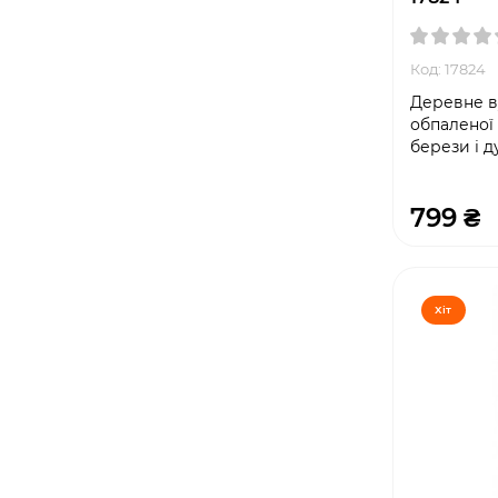
Код: 17824
Деревне ву
обпаленої 
берези і д
799 ₴
Хіт