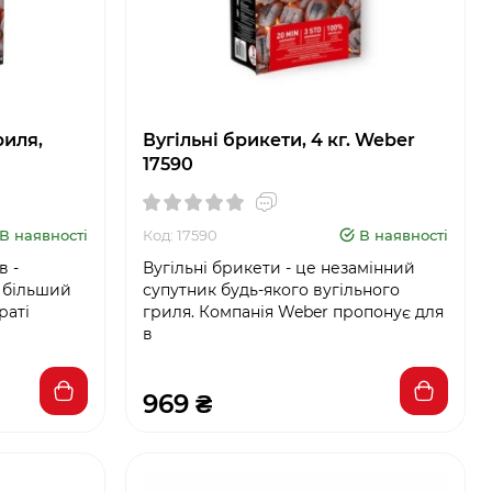
риля,
Вугільні брикети, 4 кг. Weber
17590
В наявності
Код: 17590
В наявності
в -
Вугільні брикети - це незамінний
є більший
супутник будь-якого вугільного
раті
гриля. Компанія Weber пропонує для
в
969 ₴