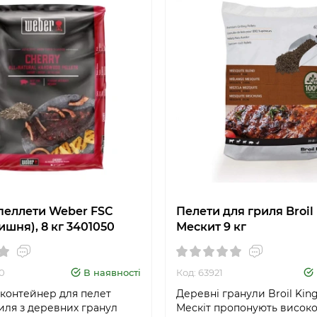
пеллети Weber FSC
Пелети для гриля Broil
ишня), 8 кг 3401050
Мескит 9 кг
0
В наявності
Код: 63921
 контейнер для пелет
Деревні гранули Broil King
иля з деревних гранул
Мескіт пропонують високо