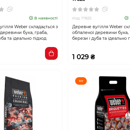
В наявності
Код: 17825
гілля Weber складається з
Деревне вугілля Weber скл
деревини бука, граба,
обпаленої деревини бука, 
уба та ідеально підход
берези і дуба та ідеально 
1 029 ₴
Хіт