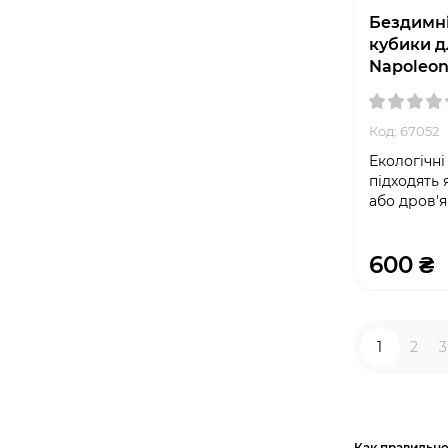
Бездимні
кубики д
Napoleon
Код: 67052
Екологічні
підходять
або дров'ян
600 ₴
1
2
3
Как правильно