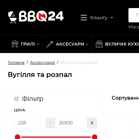
Клієнту
Мага
ГРИЛІ
АКСЕСУАРИ
ВУЛИЧНІ КУХ
Головна
Аксессуари
Вугілля та розпал
Вугілля та розпал
Сортуванн
Фільтр
ЦІНА
-
₴