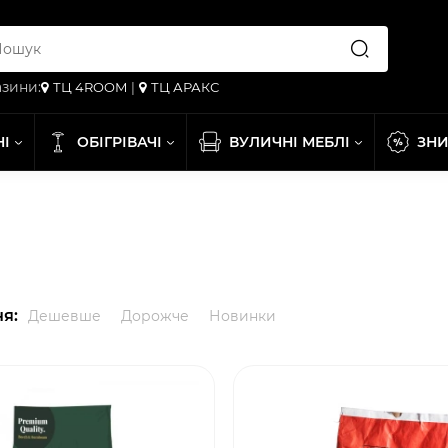
зини:
ТЦ 4ROOM
|
ТЦ АРАКС
НІ
ОБІГРІВАЧІ
ВУЛИЧНІ МЕБЛІ
ЗН
я:
Дешевше
Дорожче
Новинки