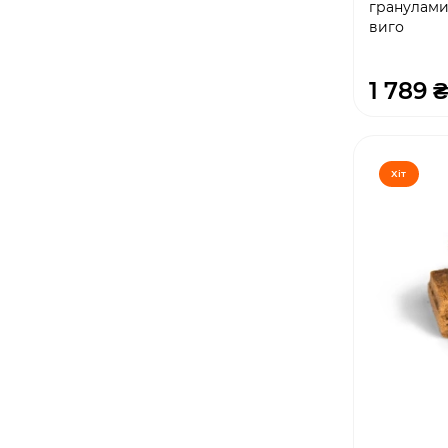
гранулами 
виго
1 789 ₴
Хіт