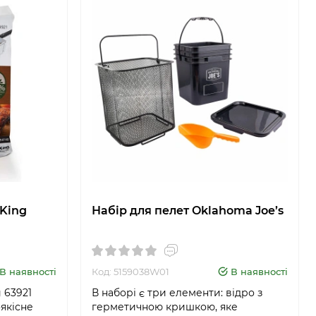
 King
Набір для пелет Oklahoma Joe’s
В наявності
Код: 5159038W01
В наявності
 63921
В наборі є три елементи: відро з
якісне
герметичною кришкою, яке