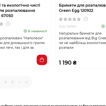
 та екологічно чисті
Брикети для розпалюв
ля розпалювання
Green Egg 120922
 67050
Код: 120922
В наявності
Натуральні брикети для
 розпалювачі "Наполеон"
розпалювання від Big Gree
 як для домашнього грилю
чи не найбільш екологічни
ої печі, так і для за
розпали
1 190 ₴
4
5
>
>|
 выбрать уголь для гриля и стоит ли переплачивать за бренд произво