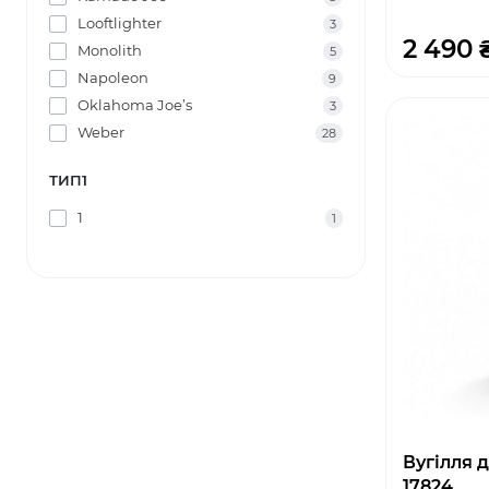
Looftlighter
3
2 490 
Monolith
5
Napoleon
9
Oklahoma Joe’s
3
Weber
28
ТИП1
1
1
Вугілля д
17824