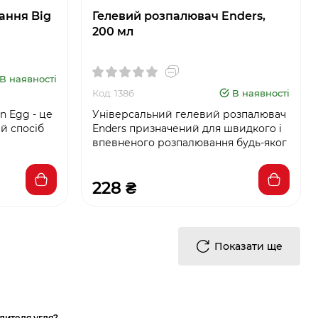
ання Big
Гелевий розпалювач Enders,
200 мл
В наявності
Код: 1386
В наявності
n Egg - це
Універсальний гелевий розпалювач
й спосіб
Enders призначений для швидкого і
впевненого розпалювання будь-яког
228 ₴
Показати ще
дителя угля?