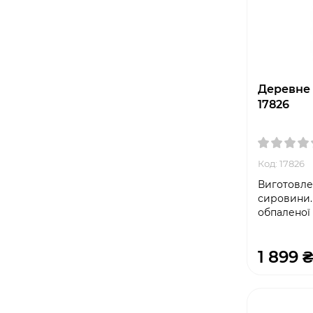
Деревне в
17826
Код: 17826
Виготовле
сировини. 
обпаленої 
1 899 ₴