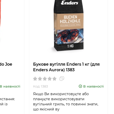
do Joe
Букове вугілля Enders 1 кг (для
Enders Aurora) 1383
В наявності
Код: 1383
В наявності
Якщо Ви використовуєте або
стання:
плануєте використовувати
й із
вугільний гриль, то повинні знати,
що якісний ву