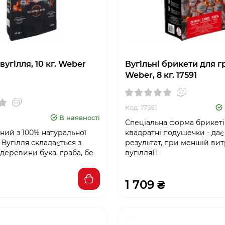
угілля, 10 кг. Weber
Вугільні брикети для г
Weber, 8 кг. 17591
Код: 17591
В наявності
Спеціальна форма брикеті
ний з 100% натуральної
квадратні подушечки - да
Вугілля складається з
результат, при меншій вит
деревини бука, граба, бе
вугілляП
1 709 ₴