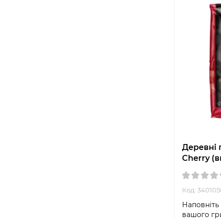
Деревні 
Cherry (в
Код: 340105
Наповніть
вашого гр