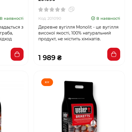
В наявності
Код: 201090
В наявності
адається з
Деревне вугілля Monolit - це вугілля
граба,
високої якості, 100% натуральний
підход
продукт, не містить хімікатів.
1 989 ₴
Хіт