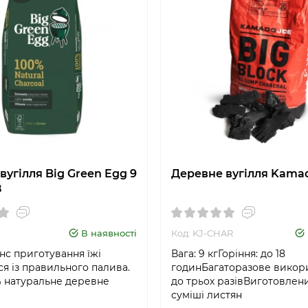
вугілля Big Green Egg 9
Деревне вугілля Kama
8
В наявності
Код: KJ-CHAR
нс приготування їжі
Вага: 9 кгГоріння: до 18
я із правильного палива.
годинБагаторазове викори
 натуральне деревне
до трьох разівВиготовлени
суміші листян