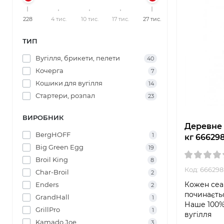
228
4 тис.
10 тис.
17 тис.
27 тис.
ТИП
Вугілля, брикети, пелети
40
Кочерга
7
Кошики для вугілля
14
Стартери, розпал
23
ВИРОБНИК
Деревне 
BergHOFF
1
кг 66629
Big Green Egg
19
Broil King
8
Код: 666298
Char-Broil
2
Кожен сеа
Enders
2
починаєтьс
GrandHall
1
Наше 100%
GrillPro
1
вугілля
Kamado Joe
3