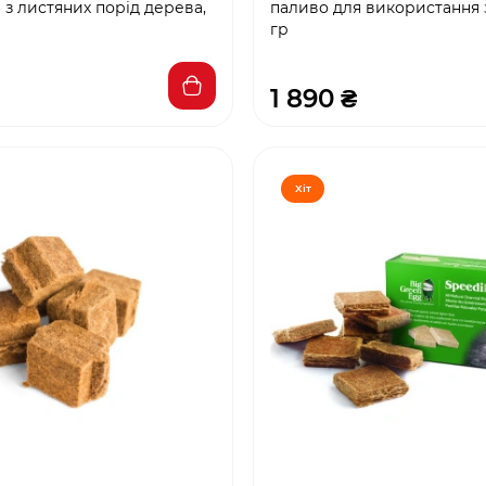
з листяних порід дерева,
паливо для використання
гр
1 890 ₴
Хіт