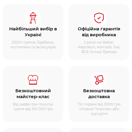
Найбільший вибір в
Офіційна гарантія
Україні
від виробника
2500+ грилів, барбекю,
2 роки на Weber,
коптилень та аксесуарів
Napoleon, Kamado Joe,
BGE та інші бренди
Безкоштовний
Безкоштовна
майстер-клас
доставка
Від шефа при покупці
По Україні від 3000 грн
гриля від 100 000 грн
«Новою Поштою» або
кур’єром