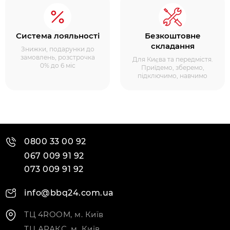
Система лояльності
Безкоштовне
складання
Знижки, подарунки до
замовлень, розстрочка
Для Києва та передмістя.
0% до 6 міс
Приїдемо, зберемо,
підключимо, навчимо
0800 33 00 92
067 009 91 92
073 009 91 92
info@bbq24.com.ua
ТЦ 4ROOM, м. Київ
ТЦ АРАКС, м. Київ