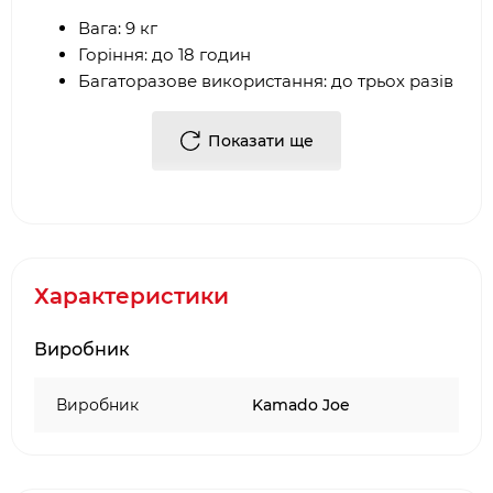
Вага: 9 кг
Горіння: до 18 годин
Багаторазове використання: до трьох разів
Виготовлений із суміші листяних порід
дерев – Гуаякан, Гуаяібі, Містал та Білий
Показати ще
Квебрачо
Характеристики
Виробник
Виробник
Kamado Joe