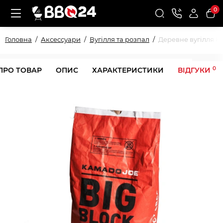
0
Головна
Аксессуари
Вугілля та розпал
Деревне вугілля K
0
ПРО ТОВАР
ОПИС
ХАРАКТЕРИСТИКИ
ВІДГУКИ