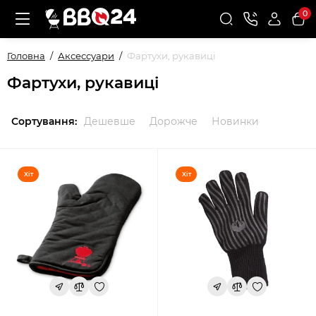
0
Головна
Аксессуари
Фартухи, рукавиці
Фартухи, рукавиці
Сортування:
Дешевше
Дорожче
Новинки
Хіт
Хіт