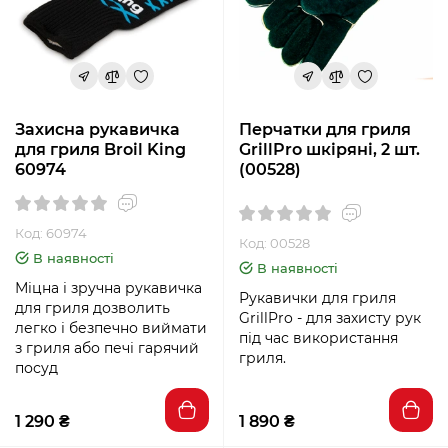
Захисна рукавичка
Перчатки для гриля
для гриля Broil King
GrillPro шкіряні, 2 шт.
60974
(00528)
Код: 60974
Код: 00528
В наявності
В наявності
Міцна і зручна рукавичка
Рукавички для гриля
для гриля дозволить
GrillPro - для захисту рук
легко і безпечно виймати
під час використання
з гриля або печі гарячий
гриля.
посуд
1 290 ₴
1 890 ₴