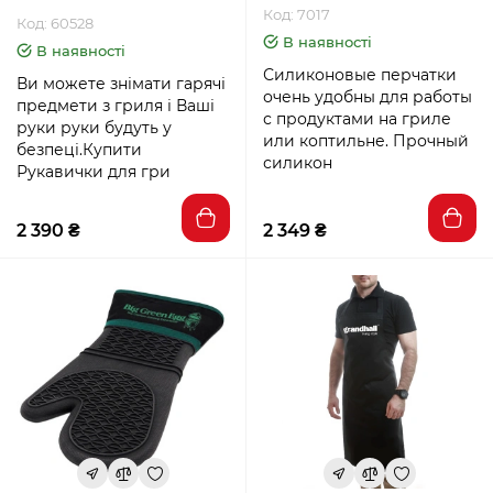
Код: 7017
Код: 60528
В наявності
В наявності
Силиконовые перчатки
Ви можете знімати гарячі
очень удобны для работы
предмети з гриля і Ваші
с продуктами на гриле
руки руки будуть у
или коптильне. Прочный
безпеці.Купити
силикон
Рукавички для гри
2 390 ₴
2 349 ₴