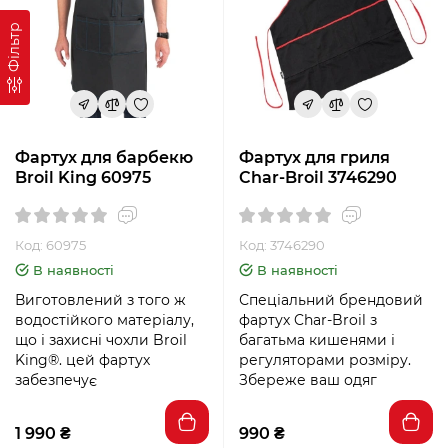
Фільтр
Фартух для барбекю
Фартух для гриля
Broil King 60975
Char-Broil 3746290
Код: 60975
Код: 3746290
В наявності
В наявності
Виготовлений з того ж
Спеціальний брендовий
водостійкого матеріалу,
фартух Char-Broil з
що і захисні чохли Broil
багатьма кишенями і
King®. цей фартух
регуляторами розміру.
забезпечує
Збереже ваш одяг
1 990 ₴
990 ₴