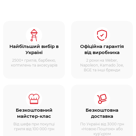
Найбільший вибір в
Офіційна гарантія
Україні
від виробника
2500+ грилів, барбекю,
2 роки на Weber,
коптилень та аксесуарів
Napoleon, Kamado Joe,
BGE та інші бренди
Безкоштовний
Безкоштовна
майстер-клас
доставка
Від шефа при покупці
По Україні від 3000 грн
гриля від 100 000 грн
«Новою Поштою» або
кур’єром