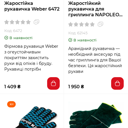
Жаростійка
Жаростійкий
рукавичка Weber 6472
рукавичка для
гриллинга NAPOLEON
62145
Код: 6472
Код: 62145
В наявності
В наявності
Фірмова рукавиця Weber
Арамідний рукавичка —
з огеустойчивым
необхідний аксесуар під
покриттям захистить
час гриллинга для Вашої
руки від опіків і бруду.
безпеки. Ця жаростійкий
Рукавиці потрібн
рукави
1 409 ₴
1 950 ₴
Хіт