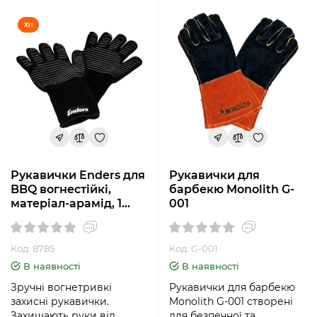
Хіт
Рукавички Enders для
Рукавички для
BBQ вогнестійкі,
барбекю Monolith G-
матеріал-арамід, 1
001
пара, колір чорний
Код: 8785
Код: G-001
В наявності
В наявності
Зручні вогнетривкі
Рукавички для барбекю
захисні рукавички.
Monolith G-001 створені
Захищають руки від
для безпечної та