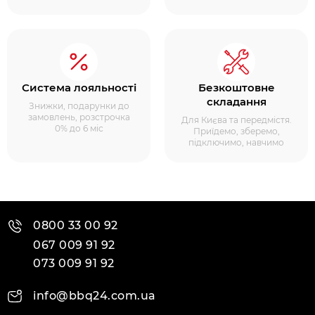
Система лояльності
Безкоштовне
складання
Знижки, подарунки до
замовлень, розстрочка
Для Києва та передмістя.
0% до 6 міс
Приїдемо, зберемо,
підключимо, навчимо
0800 33 00 92
067 009 91 92
073 009 91 92
info@bbq24.com.ua