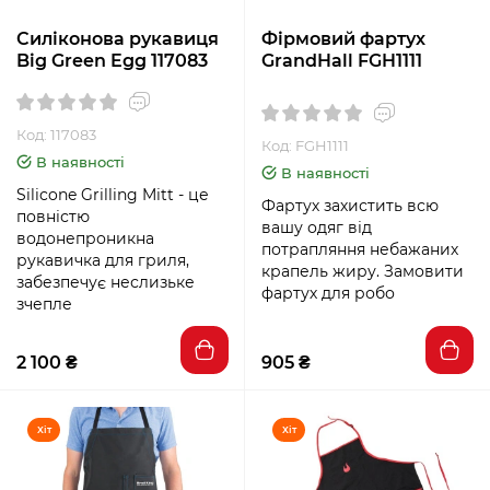
Силіконова рукавиця
Фірмовий фартух
Big Green Egg 117083
GrandHall FGH1111
Код: 117083
Код: FGH1111
В наявності
В наявності
Silicone Grilling Mitt - це
Фартух захистить всю
повністю
вашу одяг від
водонепроникна
потрапляння небажаних
рукавичка для гриля,
крапель жиру. Замовити
забезпечує неслизьке
фартух для робо
зчепле
2 100 ₴
905 ₴
Хіт
Хіт