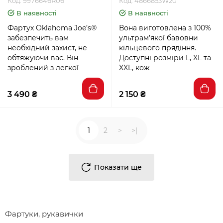
Код: 9976646R06
Код: 4866853W20
В наявності
В наявності
Фартух Oklahoma Joe’s®
Вона виготовлена з 100%
забезпечить вам
ультрам’якої бавовни
необхідний захист, не
кільцевого прядіння.
обтяжуючи вас. Він
Доступні розміри L, XL та
зроблений з легкої
XXL, кож
3 490 ₴
2 150 ₴
1
2
>
>|
Показати ще
Фартуки, рукавички