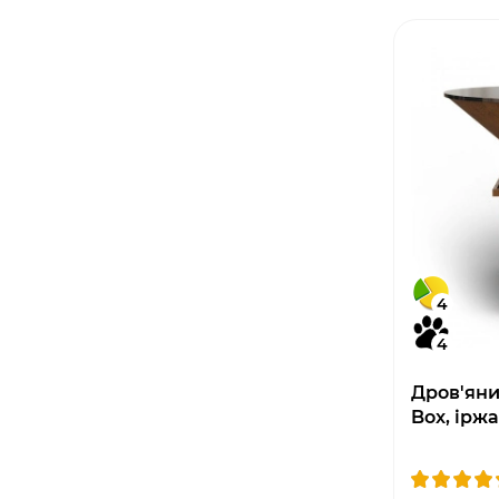
4
4
Дров'яни
Box, ірж