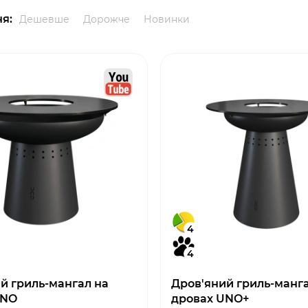
я:
Дешевше
Дорожче
Новинки
4
4
й гриль-мангал на
Дров'яний гриль-манг
UNO
дровах UNO+