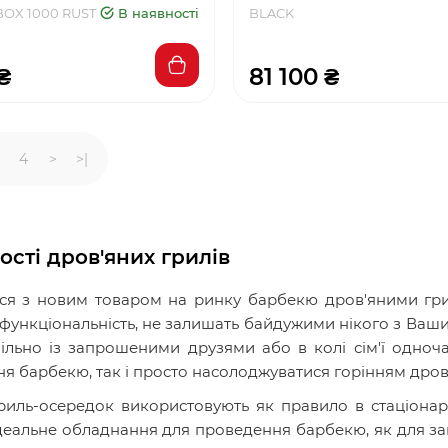
BOX 1000 RUST
В наявності
BLACK
₴
81 100 ₴
4
>
>|
сті дров'яних грилів
я з новим товаром на ринку барбекю дров'яними гри
функціональність, не залишать байдужими нікого з Ваших
ільно із запрошеними друзями або в колі сім'ї одноч
я барбекю, так і просто насолоджуватися горінням дров 
гриль-осередок використовують як правило в стаціонар
ідеальне обладнання для проведення барбекю, як для зам