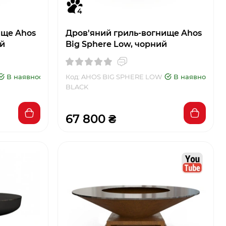
4
ище Ahos
Дров'яний гриль-вогнище Ahos
ий
Big Sphere Low, чорний
В наявності
Код: AHOS BIG SPHERE LOW
В наявності
BLACK
67 800 ₴