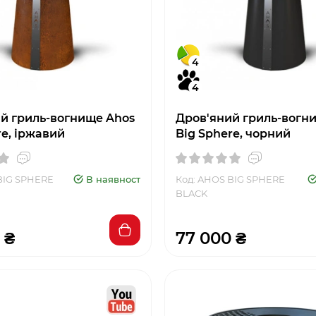
4
4
й гриль-вогнище Ahos
Дров'яний гриль-вогн
re, іржавий
Big Sphere, чорний
BIG SPHERE
В наявності
Код: AHOS BIG SPHERE
BLACK
 ₴
77 000 ₴