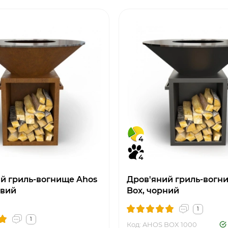
4
4
й гриль-вогнище Ahos
Дров'яний гриль-вогн
авий
Box, чорний
1
1
Код: AHOS BOX 1000