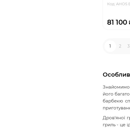
Код: AHOS 
81 100 
1
2
3
Особливо
Знайомимос
його багато
барбекю сп
приготуванн
Дров'яної 
гриль - це 