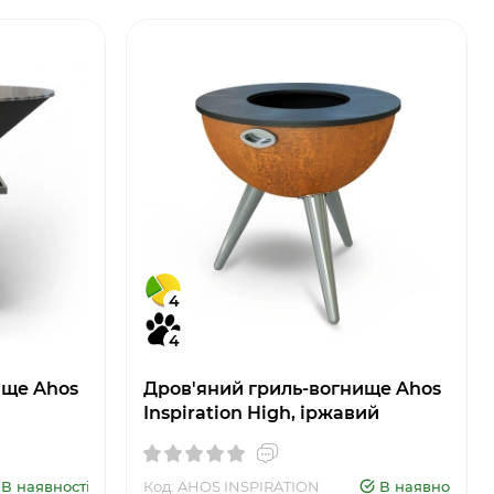
4
4
ище Ahos
Дров'яний гриль-вогнище Ahos
Inspiration High, іржавий
В наявності
Код: AHOS INSPIRATION
В наявності