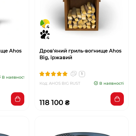
4
4
ище Ahos
Дров'яний гриль-вогнище Ahos
Big, іржавий
1
В наявності
Код: AHOS BIG RUST
В наявності
118 100 ₴