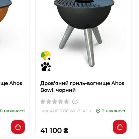
4
4
ище Ahos
Дров'яний гриль-вогнище Ahos
Bowl, чорний
В наявності
Код: AHOS BOWL BLACK
В наявності
41 100 ₴