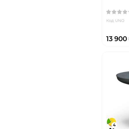
Код: UNO
13 900
4