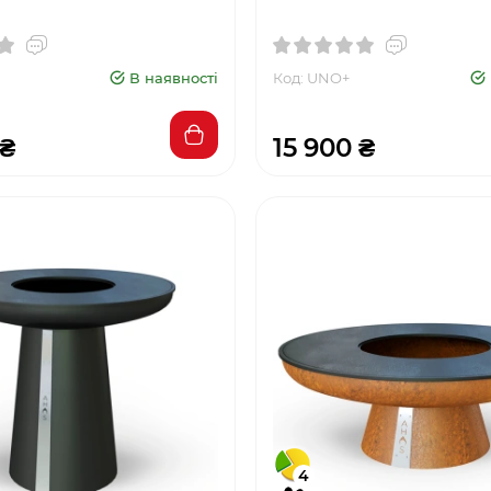
В наявності
Код: UNO+
 ₴
15 900 ₴
4