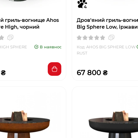
4
й гриль-вогнище Ahos
Дров'яний гриль-вогн
re High, чорний
Big Sphere Low, іржав
 HIGH SPHERE
В наявності
Код: AHOS BIG SPHERE LOW
RUST
 ₴
67 800 ₴