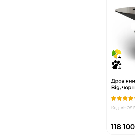
4
4
Дров'яни
Big, чор
Код: AHOS 
118 100