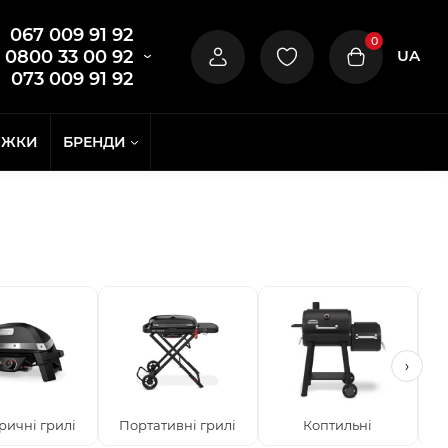
067 009 91 92
0
UA
0800 33 00 92
073 009 91 92
ИЖКИ
БРЕНДИ
›
ричні грилі
Портативні грилі
Коптильні