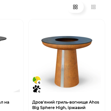
4
4
ал на
Дров'яний гриль-вогнище Ahos
Big Sphere High, іржавий