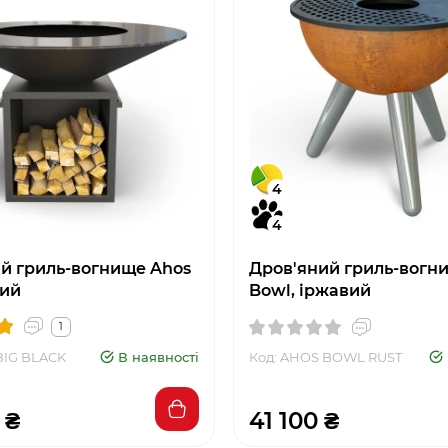
4
4
й гриль-вогнище Ahos
Дров'яний гриль-вогн
ний
Bowl, іржавий
1
BIG BLACK
В наявності
Код: AHOS BOWL RUST
 ₴
41 100 ₴