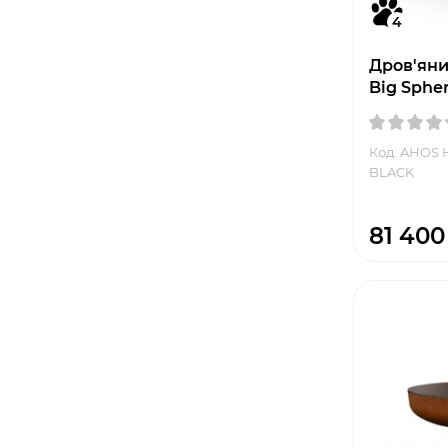
4
Дров'яни
Big Sphe
Код: AHOS
BLACK
81 400