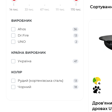
Сортуванн
14 тис.
33 тис.
67 тис.
111 тис.
170 тис.
ВИРОБНИК
Ahos
36
Dr.Fire
13
UNO
2
КРАЇНА ВИРОБНИК
Україна
47
КОЛІР
Рудий (кортенівська сталь)
13
4
Чорний
18
4
Дров'яни
дровах 