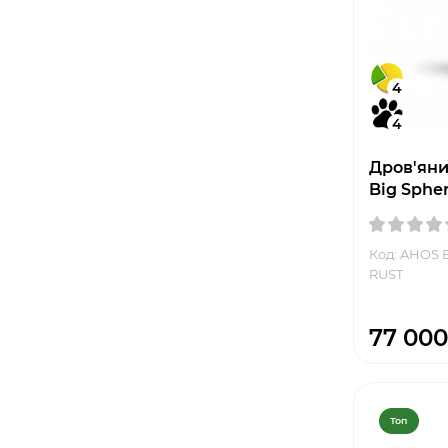
4
4
Дров'яни
Big Sphe
Код: AHOS 
RUST
77 000
Топ