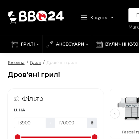
Клієнту
Мага
ГРИЛІ
АКСЕСУАРИ
ВУЛИЧНІ КУХ
Головна
Грилі
Дров'яні грилі
Дров'яні грилі
Фільтр
ЦІНА
‹
-
₴
Газові г