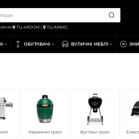
зини:
ТЦ 4ROOM
|
ТЦ АРАКС
НІ
ОБІГРІВАЧІ
ВУЛИЧНІ МЕБЛІ
ЗН
рилі
Керамічні грилі
Вугільні грилі
Елект