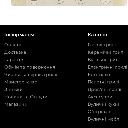
Інформація
Каталог
Оплата
Газові грилі
Доставка
Керамічні грилі
Гарантія
Вугільні грилі
Обмін та повернення
Електричні грилі
Чистка та сервіс грилів
Коптильні
Майстер-клас
Пелетні грилі
Знижки
Дров'яні грилі
Новини та Огляди
Аксесуари
Магазини
Вуличні кухні
Обігрівачі
Вуличні меблі