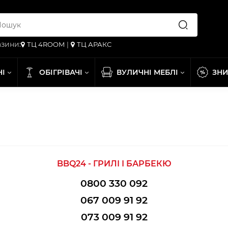
зини:
ТЦ 4ROOM
|
ТЦ АРАКС
НІ
ОБІГРІВАЧІ
ВУЛИЧНІ МЕБЛІ
ЗН
BBQ24 - ГРИЛІ І БАРБЕКЮ
0800 330 092
067 009 91 92
073 009 91 92