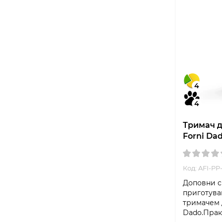
4
4
Тримач д
Forni Da
Код: AFI-P
Доповни с
приготува
тримачем 
Dado.Прак