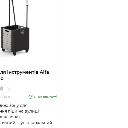
ля інструментів Alfa
do
P-DADO
В наявності
вою зону для
ння піци на вулиці
для лопат
тичний, функціональний