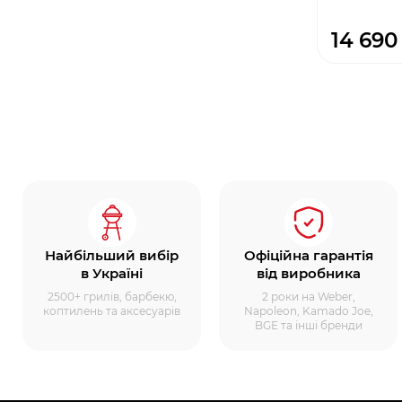
14 690
Найбільший вибір
Офіційна гарантія
в Україні
від виробника
2500+ грилів, барбекю,
2 роки на Weber,
коптилень та аксесуарів
Napoleon, Kamado Joe,
BGE та інші бренди