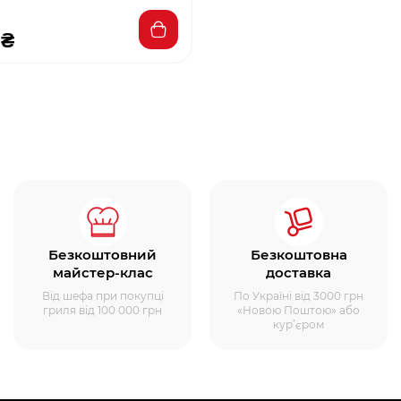
 ₴
Безкоштовний
Безкоштовна
майстер-клас
доставка
Від шефа при покупці
По Україні від 3000 грн
гриля від 100 000 грн
«Новою Поштою» або
кур’єром