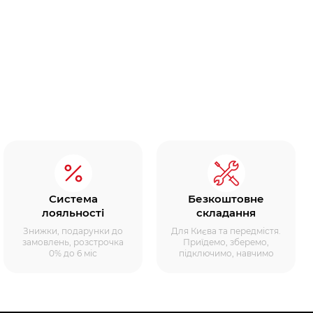
Система
Безкоштовне
лояльності
складання
Знижки, подарунки до
Для Києва та передмістя.
замовлень, розстрочка
Приїдемо, зберемо,
0% до 6 міс
підключимо, навчимо