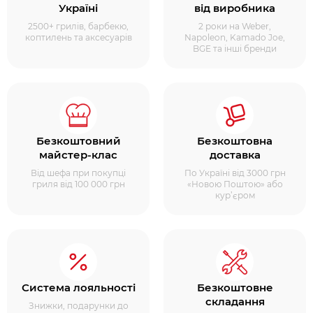
Україні
від виробника
2500+ грилів, барбекю,
2 роки на Weber,
коптилень та аксесуарів
Napoleon, Kamado Joe,
BGE та інші бренди
Безкоштовний
Безкоштовна
майстер-клас
доставка
Від шефа при покупці
По Україні від 3000 грн
гриля від 100 000 грн
«Новою Поштою» або
кур’єром
Система лояльності
Безкоштовне
складання
Знижки, подарунки до