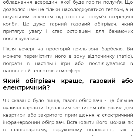
обладнання всередині якої буде горіти полум'я. Що
дозволяє нам не тільки насолоджуватися теплом, а й
візуальним ефектом від горіння полум'я всередині
колби. Це дуже гарний газовий обігрівач, який
притягує увагу і стає острівцем для бажаючих
поспілкуватися.
Після вечері на просторій гриль-зоні барбекю, Ви
можете перемістити його в зону відпочинку (патіо),
пограти в настільні ігри або поспілкуватися в
наповненій теплотою атмосфері.
Який обігрівач краще, газовий або
електричний?
Як сказано було вище, газові обігрівачі - це більше
вуличні варіанти. Ідеальним же типом обігрівача для
квартири або закритого приміщення, є електричний
інфрачервоний обігрівач. Встановити його можна як
в стаціонарному, нерухомому положенні, так і