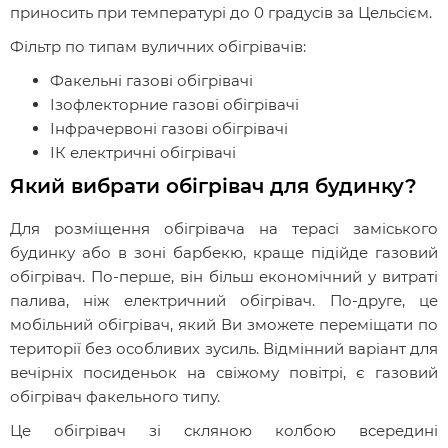
приносить при температурі до 0 градусів за Цельсієм.
Фільтр по типам вуличних обігрівачів:
Факельні газові обігрівачі
Ізофлекторние газові обігрівачі
Інфрачервоні газові обігрівачі
ІК електричні обігрівачі
Який вибрати обігрівач для будинку?
Для розміщення обігрівача на терасі заміського
будинку або в зоні барбекю, краще підійде газовий
обігрівач. По-перше, він більш економічний у витраті
палива, ніж електричний обігрівач. По-друге, це
мобільний обігрівач, який Ви зможете переміщати по
території без особливих зусиль. Відмінний варіант для
вечірніх посиденьок на свіжому повітрі, є газовий
обігрівач факельного типу.
Це обігрівач зі скляною колбою всередині