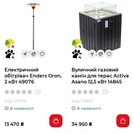
4
4
4
4
Електричний
Вуличний газовий
обігрівач Enders Oron,
камін для терас Activa
2 кВт 49076
Asano 12,5 кВт 14845
Код: 49076
Код: 14845
В наявності
В наявності
13 470 ₴
34 950 ₴