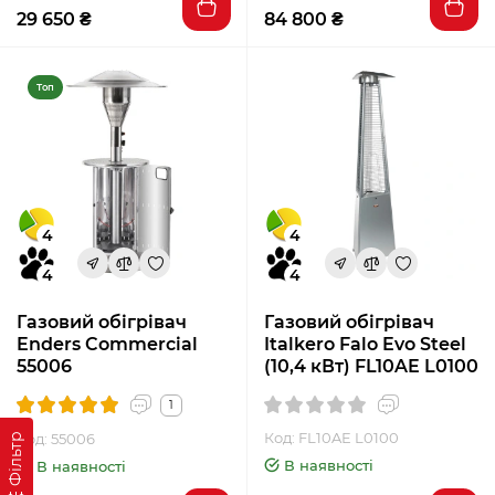
29 650 ₴
84 800 ₴
Топ
4
4
4
4
Газовий обігрівач
Газовий обігрівач
Enders Commercial
Italkero Falo Evo Steel
55006
(10,4 кВт) FL10AE L0100
1
Код: FL10AE L0100
Код: 55006
Фільтр
В наявності
В наявності