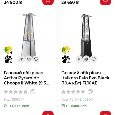
34 900 ₴
29 650 ₴
4
4
4
4
Газовий обігрівач
Газовий обігрівач
Activa Pyramide
Italkero Falo Evo Black
Cheops II White (9,3
(10,4 кВт) FL10AE
кВт)
L0300
Код: 13610W
Код: FL10AE L0300
В наявності
В наявності