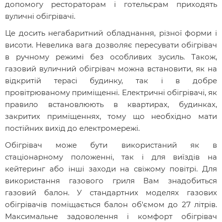
допомогу рестораторам і готельєрам приходять
вуличні обігрівачі.
Це досить негабаритний обладнання, різної форми і
висоти. Невелика вага дозволяє пересувати обігрівач
в ручному режимі без особливих зусиль. Також,
газовий вуличний обігрівач можна встановити, як на
відкритій терасі будинку, так і в добре
провітрюваному приміщенні. Електричні обігрівачі, як
правило встановлюють в квартирах, будинках,
закритих приміщеннях, тому що необхідно мати
постійних вихід до електромережі.
Обігрівач може бути використаний як в
стаціонарному положенні, так і для виїздів на
кейтеринг або інші заходи на свіжому повітрі. Для
використання газового гриля Вам знадобиться
газовий балон. У стандартних моделях газових
обігрівачів поміщається балон об'ємом до 27 літрів.
Максимальне задоволення і комфорт обігрівач