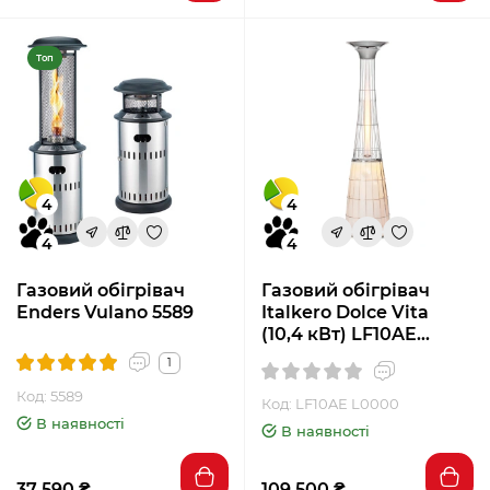
Топ
4
4
4
4
Газовий обігрівач
Газовий обігрівач
Enders Vulano 5589
Italkero Dolce Vita
(10,4 кВт) LF10AE
L0000
1
Код: 5589
Код: LF10AE L0000
В наявності
В наявності
37 590 ₴
109 500 ₴