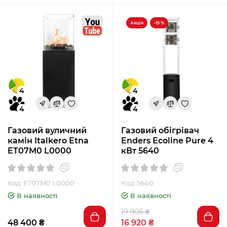
Акція
-15 %
4
4
4
4
Газовий вуличний
Газовий обігрівач
камін Italkero Etna
Enders Ecoline Pure 4
ET07M0 L0000
кВт 5640
Код: ET07M0 L0000
Код: 5640
В наявності
В наявності
19 905 ₴
48 400 ₴
16 920 ₴