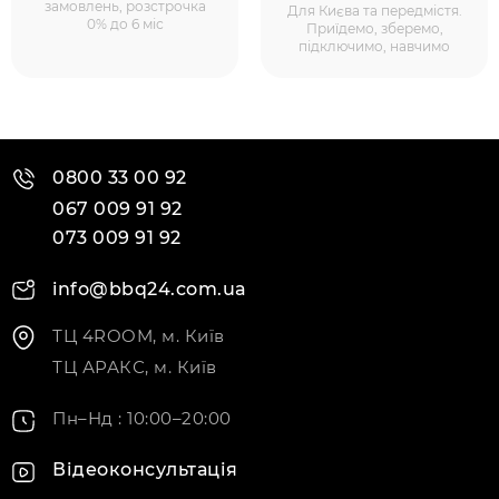
замовлень, розстрочка
Для Києва та передмістя.
0% до 6 міс
Приїдемо, зберемо,
підключимо, навчимо
0800 33 00 92
067 009 91 92
073 009 91 92
info@bbq24.com.ua
ТЦ 4ROOM, м. Київ
ТЦ АРАКС, м. Київ
Пн–Нд : 10:00–20:00
Відеоконсультація