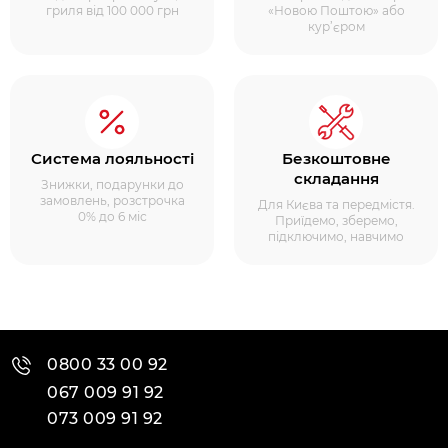
гриля від 100 000 грн
«Новою Поштою» або
кур’єром
Система лояльності
Безкоштовне
складання
Знижки, подарунки до
замовлень, розстрочка
Для Києва та передмістя.
0% до 6 міс
Приїдемо, зберемо,
підключимо, навчимо
0800 33 00 92
067 009 91 92
073 009 91 92