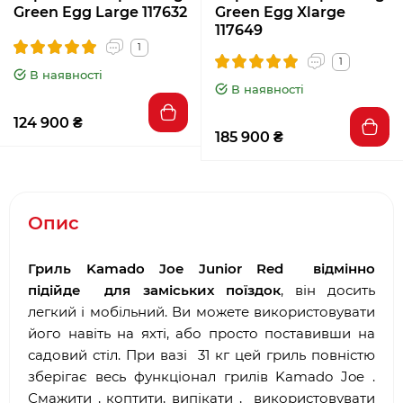
Green Egg Large 117632
Green Egg Xlarge
117649
1
1
В наявності
В наявності
124 900 ₴
185 900 ₴
Опис
Гриль Kamado Joe Junior Red відмінно
підійде для заміських поїздок
, він досить
легкий і мобільний. Ви можете використовувати
його навіть на яхті, або просто поставивши на
садовий стіл. При вазі 31 кг цей гриль повністю
зберігає весь функціонал грилів Kamado Joe .
Смажити , коптити, випікати , використовувати