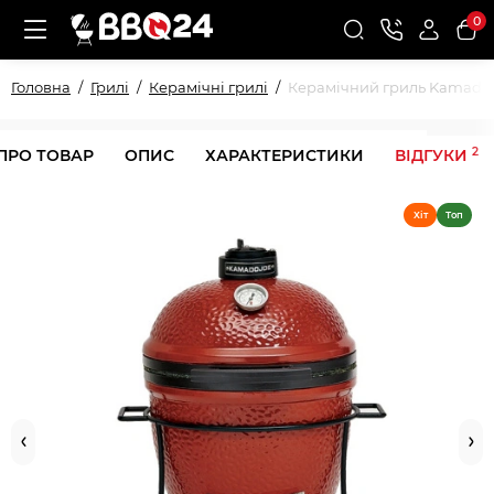
0
Головна
Грилі
Керамічні грилі
Керамічний гриль Kamado Jo
2
 ПРО ТОВАР
ОПИС
ХАРАКТЕРИСТИКИ
ВІДГУКИ
Хіт
Топ