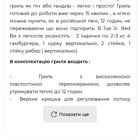
гриль як піч або тандир - легко і просто! Гриль
готовий до роботи вже через 15 хвилин , а м'ясо
можна мучити, як в російській печі, 12 годин, не
переживаючи що воно підгорить. В Joe Jr. Red
Ви з легкістю розмістіть : 2 індички по 2-3 кг, 4
гамбургера, 1 курку вертикально, 2 стейка, 1
стійку ребер ( вертикально).
В комплектацію гриля входить :
- Гриль з високоякісної
товстостінної термокерамики, дозволяє
утримувати тепло до 12 годин
- Верхня кришка для регулювання потоку
повітря і регулювання температури всередині
гриля
Показати ще
- Вбудований в кришку гриля термометр
- Чавунний колосник
- Гнучка система приготування їжі Розділяй і