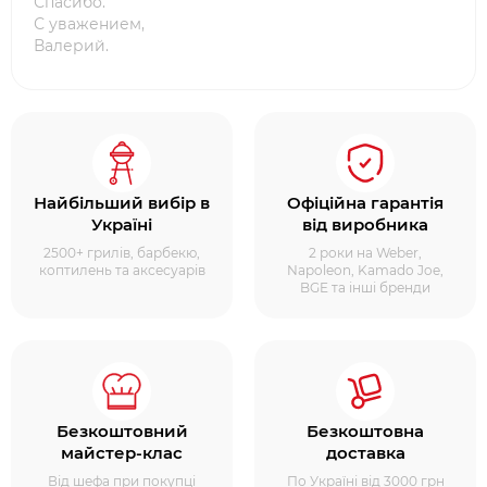
Спасибо.
С уважением,
Валерий.
Найбільший вибір в
Офіційна гарантія
Україні
від виробника
2500+ грилів, барбекю,
2 роки на Weber,
коптилень та аксесуарів
Napoleon, Kamado Joe,
BGE та інші бренди
Безкоштовний
Безкоштовна
майстер-клас
доставка
Від шефа при покупці
По Україні від 3000 грн