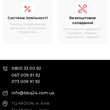
Система лояльності
Безкоштовне
складання
Знижки, подарунки до
замовлень, розстрочка
Для Києва та передмістя.
0% до 6 міс
Приїдемо, зберемо,
підключимо, навчимо
0800 33 00 92
067 009 91 92
073 009 91 92
info@bbq24.com.ua
ТЦ 4ROOM, м. Київ