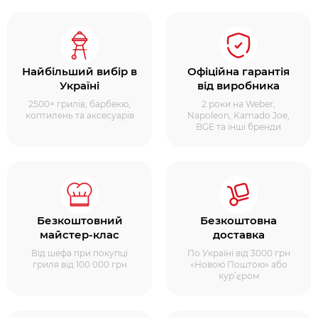
Найбільший вибір в
Офіційна гарантія
Україні
від виробника
2500+ грилів, барбекю,
2 роки на Weber,
коптилень та аксесуарів
Napoleon, Kamado Joe,
BGE та інші бренди
Безкоштовний
Безкоштовна
майстер-клас
доставка
Від шефа при покупці
По Україні від 3000 грн
гриля від 100 000 грн
«Новою Поштою» або
кур’єром