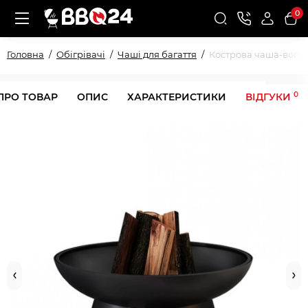
0
Головна
Обігрівачі
Чаші для багаття
Кострова чаша-вогнищ
0
ПРО ТОВАР
ОПИС
ХАРАКТЕРИСТИКИ
ВІДГУКИ