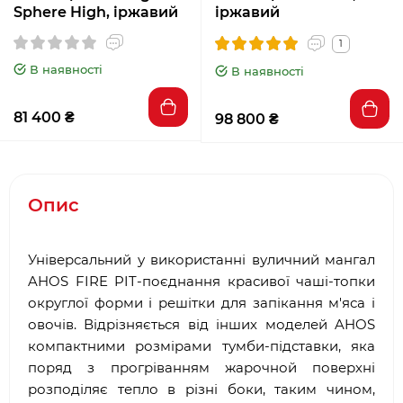
Sphere High, іржавий
іржавий
1
В наявності
В наявності
81 400 ₴
98 800 ₴
Опис
Універсальний у використанні вуличний мангал
AHOS FIRE PIT-поєднання красивої чаші-топки
округлої форми і решітки для запікання м'яса і
овочів. Відрізняється від інших моделей AHOS
компактними розмірами тумби-підставки, яка
поряд з прогріванням жарочной поверхні
розподіляє тепло в різні боки, таким чином,