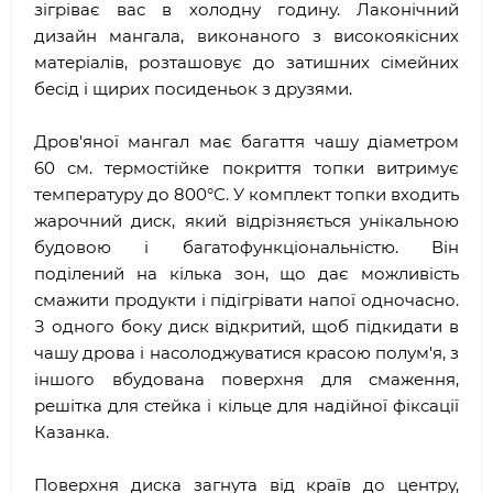
зігріває вас в холодну годину. Лаконічний
дизайн мангала, виконаного з високоякісних
матеріалів, розташовує до затишних сімейних
бесід і щирих посиденьок з друзями.
Дров'яної мангал має багаття чашу діаметром
60 см. термостійке покриття топки витримує
температуру до 800°С. У комплект топки входить
жарочний диск, який відрізняється унікальною
будовою і багатофункціональністю. Він
поділений на кілька зон, що дає можливість
смажити продукти і підігрівати напої одночасно.
З одного боку диск відкритий, щоб підкидати в
чашу дрова і насолоджуватися красою полум'я, з
іншого вбудована поверхня для смаження,
решітка для стейка і кільце для надійної фіксації
Казанка.
Поверхня диска загнута від країв до центру,