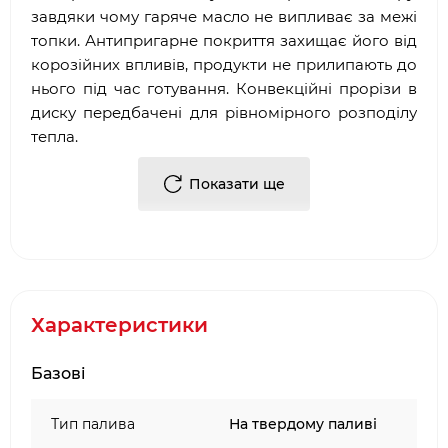
завдяки чому гаряче масло не випливає за межі
топки. Антипригарне покриття захищає його від
корозійних впливів, продукти не прилипають до
нього під час готування. Конвекційні прорізи в
диску передбачені для рівномірного розподілу
тепла.
Переваги спеціалізованого пристрою:
Показати ще
практичність;
безпека;
довговічність.
Мангал на дровах FIRE PIT не потрібно мити.
Характеристики
Досить в кінці користування очистити поверхню
від залишків їжі скребком і акуратно протерти
Базові
тканиною з соняшниковою олією. Спеціальним
пилососом для прибирання попелу спустошити
Тип палива
На твердому паливі
чашу, в якій збирався попіл від перегорілих