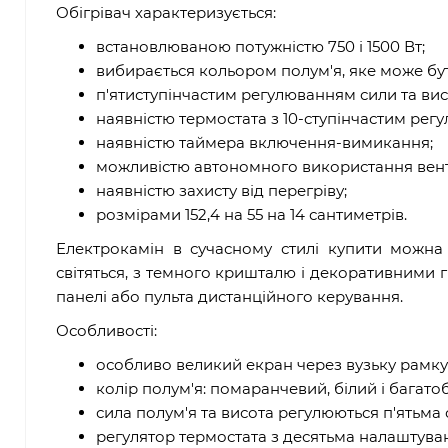
Обігрівач характеризується:
встановлюваною потужністю 750 і 1500 Вт;
вибирається кольором полум'я, яке може бу
п'ятиступінчастим регулюванням сили та вис
наявністю термостата з 10-ступінчастим регу
наявністю таймера включення-вимикання;
можливістю автономного використання вент
наявністю захисту від перегріву;
розмірами 152,4 на 55 на 14 сантиметрів.
Електрокамін в сучасному стилі купити можн
світяться, з темного кришталю і декоративними 
панелі або пульта дистанційного керування.
Особливості:
особливо великий екран через вузьку рамку
колір полум'я: помаранчевий, білий і багато
сила полум'я та висота регулюються п'ятьма
регулятор термостата з десятьма налаштуванн