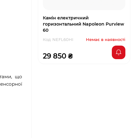
Камін електричний
горизонтальний Napoleon Purview
60
Код: NEFL60HI
Немає в наявності
29 850 ₴
тами, що
сенсорної