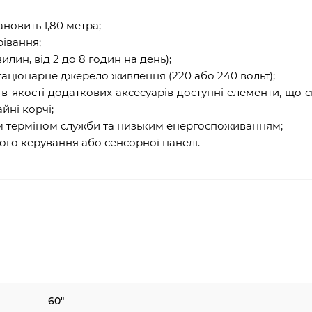
новить 1,80 метра;
івання;
илин, від 2 до 8 годин на день);
таціонарне джерело живлення (220 або 240 вольт);
 в якості додаткових аксесуарів доступні елементи, що св
йні корчі;
лим терміном служби та низьким енергоспоживанням;
ого керування або сенсорної панелі.
60″