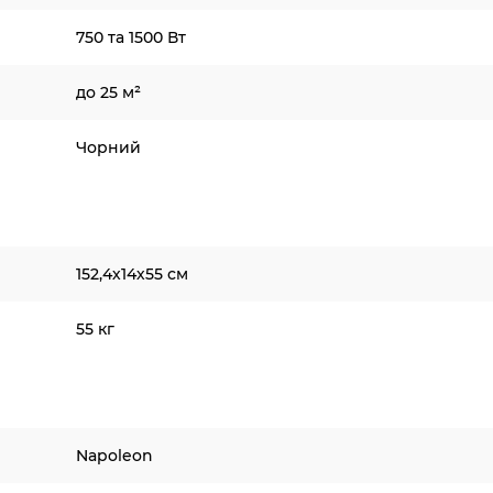
750 та 1500 Вт
до 25 м²
Чорний
152,4х14х55 см
55 кг
Napoleon