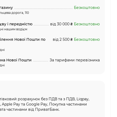
газину
Безкоштовно
льцева дорога, 110
єву і передмістю
від 30 000 ₴
Безкоштовно
ні нашим водієм
ділення Нової Пошти по
від 2 500 ₴
Безкоштовно
дні
вка Нової Пошти
За тарифами перевізника
дні
тівковий розрахунок без ПДВ та з ПДВ, Liqpay,
, Apple Pay та Google Pay, Покупка частинами
та частинами від ПриватБанк.