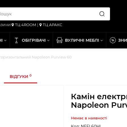
зини:
ТЦ 4ROOM
|
ТЦ АРАКС
НІ
ОБІГРІВАЧІ
ВУЛИЧНІ МЕБЛІ
ЗН
горизонтальний Napoleon Purview 60
0
ВІДГУКИ
Камін елект
Napoleon Pur
Немає в наявності
Код:
NEFL60HI