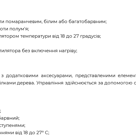
ти помаранчевим, білим або багатобарвним;
оти полум'я;
лятором температури від 18 до 27 градусів;
илятора без включення нагріву;
а з додатковими аксесуарами, представленими елемен
гілками дерева. Управління здійснюється за допомогою 
;
барвний;
 ступенями;
ями від 18 до 27° С;