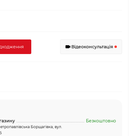
адходження
Відеоконсультація
газину
Безкоштовно
етропавлівська Борщагівка, вул.
6