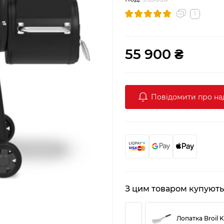
1
55 900 ₴
Повідомити про н
З цим товаром купують
Лопатка Broil K