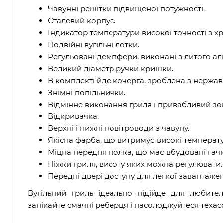
Чавунні решітки підвищеної потужності.
Сталевий корпус.
Індикатор температури високої точності з 
Подвійні вугільні лотки.
Регульовані демпфери, виконані з литого ал
Великий діаметр ручки кришки.
В комплекті йде кочерга, зроблена з нержавію
Знімні попільнички.
Відмінне виконання гриля і привабливий зо
Відкривачка.
Верхні і нижні повітроводи з чавуну.
Якісна фарба, що витримує високі температу
Міцна передня полка, що має вбудовані гачк
Ніжки гриля, висоту яких можна регулювати
Передні двері доступу для легкої завантаже
Вугільний гриль ідеально підійде для любите
запікайте смачні реберця і насолоджуйтеся техас