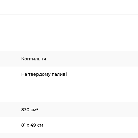
Коптильня
На твердому паливі
830 см²
81 х 49 см