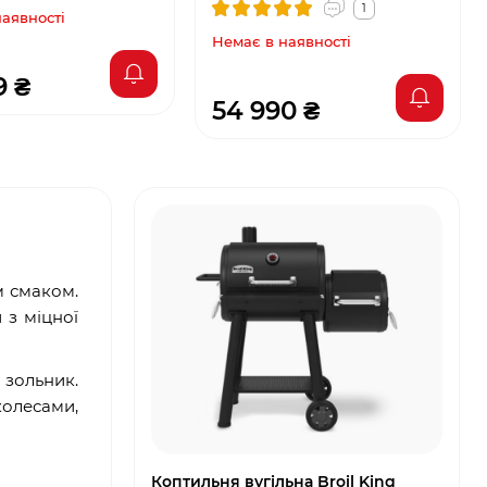
1
наявності
Немає в наявності
9 ₴
54 990 ₴
м смаком.
 з міцної
 зольник.
колесами,
Коптильня вугільна Broil King