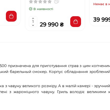
Немає в 
В наявності
39 99
29 990 ₴
et 500 призначена для приготування страв з цим копчени
ський барельный смокер. Корпус обладнання зроблений
 з чавуну великого розміру. А в малій камері - зручний
лені з жароміцного чавуну. Гриль володіє великими 