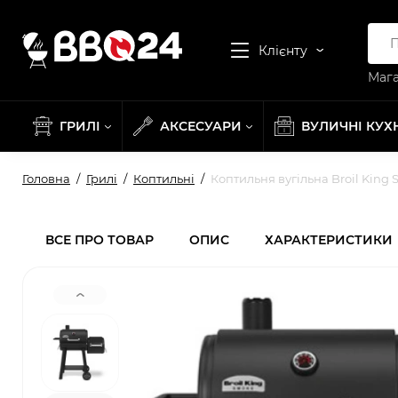
Клієнту
Мага
ГРИЛІ
АКСЕСУАРИ
ВУЛИЧНІ КУХ
Головна
Грилі
Коптильні
Коптильня вугільна Broil King 
ВСЕ ПРО ТОВАР
ОПИС
ХАРАКТЕРИСТИКИ