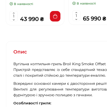
В наявності
В наявності
65 990 ₴
43 990 ₴
Опис
Вугільна коптильня-гриль Broil King Smoke Offs
Пристрій представляє із себе стандартний теха
сталі і покритий стійкою до температури емаллю.
Всередині основної камери є двостороння решітка
Вентилі для регулювання температури виготов
фурнітурою і зручною полицею з гачками.
Особливості гриля: