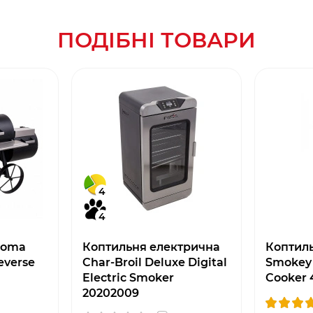
ПОДІБНІ ТОВАРИ
4
4
homa
Коптильня електрична
Коптил
everse
Char-Broil Deluxe Digital
Smokey
Electric Smoker
Cooker 
20202009