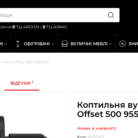
зини:
ТЦ 4ROOM
|
ТЦ АРАКС
НІ
ОБІГРІВАЧІ
ВУЛИЧНІ МЕБЛІ
ЗН
Smoke Offset 500 955050
1
ВІДГУКИ
Коптильня ву
Offset 500 95
Немає в наявності
Код:
955050