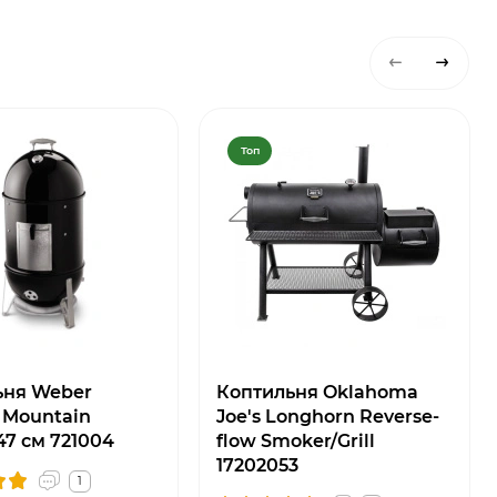
Топ
ьня Weber
Коптильня Oklahoma
 Mountain
Joe's Longhorn Reverse-
47 см 721004
flow Smoker/Grill
17202053
1