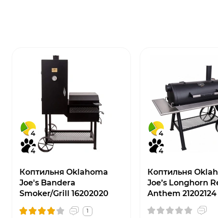
4
4
4
4
Коптильня Oklahoma
Коптильня Okla
Joe's Bandera
Joe’s Longhorn R
Smoker/Grill 16202020
Anthem 21202124
1