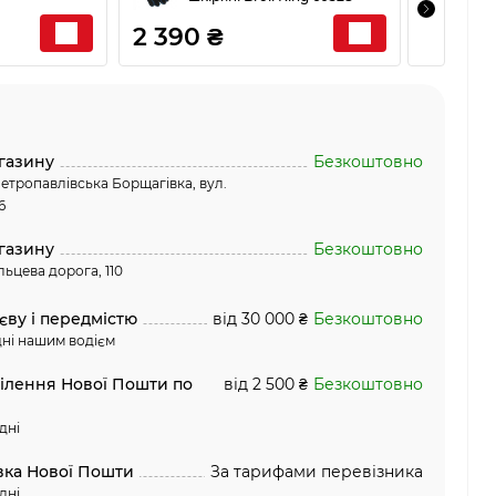
2 390 ₴
890 
газину
Безкоштовно
етропавлівська Борщагівка, вул.
6
газину
Безкоштовно
льцева дорога, 110
єву і передмістю
від 30 000 ₴
Безкоштовно
ні нашим водієм
ділення Нової Пошти по
від 2 500 ₴
Безкоштовно
дні
вка Нової Пошти
За тарифами перевізника
дні