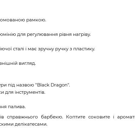
хромованою рамкою.
юмінію для регулювання рівня нагріву.
чої сталі і має зручну ручку з пластику.
внішній вигляд.
ри під назвою "Black Dragon".
и для інструментів.
.
ння палива.
лів справжнього барбекю. Коптите соковите і аромат
скими делікатесами.