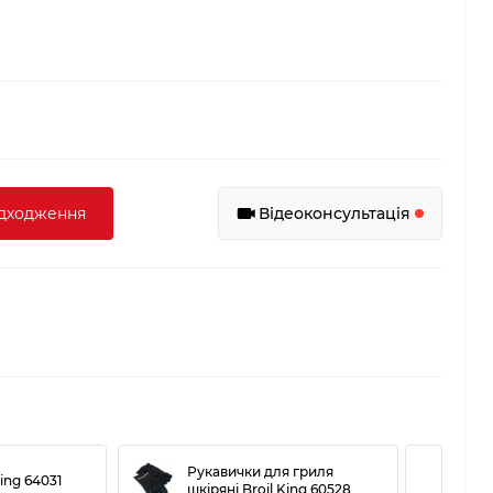
адходження
Відеоконсультація
Рукавички для гриля
Щі
ing 64031
шкіряні Broil King 60528
6