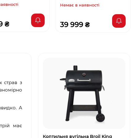
наявності
Немає в наявності
9 ₴
39 999 ₴
ж страв з
вномірно
швидко. А
трій має
Коптильня вугільна Broil King