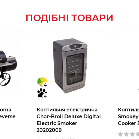
ПОДІБНІ ТОВАРИ
4
4
homa
Коптильня електрична
Коптил
everse
Char-Broil Deluxe Digital
Smokey
Electric Smoker
Cooker 
20202009