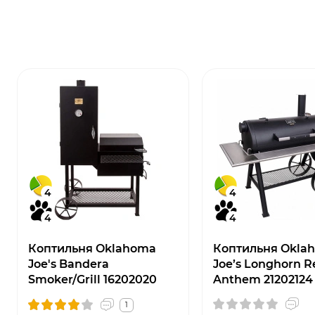
4
4
4
4
Коптильня Oklahoma
Коптильня Okla
Joe's Bandera
Joe’s Longhorn R
Smoker/Grill 16202020
Anthem 21202124
1