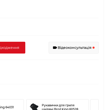
адходження
Відеоконсультація
Рукавички для гриля
Щі
ing 64031
шкіряні Broil King 60528
6