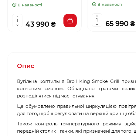
В наявності
В наявності
65 990 ₴
43 990 ₴
Опис
Вугільна коптильня Broil King Smoke Grill приз
копченим смаком. Обладнано гратами велико
розподілятися під час готування.
Це обумовлено правильної циркуляцією повітря
для того, щоб її регулювати на верхній кришці 
Також контроль температурного режиму здійс
передній столик і гачки, які призначені для того,