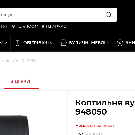
зини:
ТЦ 4ROOM
|
ТЦ АРАКС
НІ
ОБІГРІВАЧІ
ВУЛИЧНІ МЕБЛІ
ЗН
Smoke Grill 948050
1
ВІДГУКИ
Коптильня вуг
948050
Немає в наявності
Код:
948050