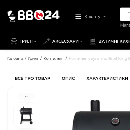
Клієнту
Мага
ГРИЛІ
АКСЕСУАРИ
ВУЛИЧНІ КУХ
Головна
Грилі
Коптильні
Коптильня вугільна Broil King 
ВСЕ ПРО ТОВАР
ОПИС
ХАРАКТЕРИСТИКИ