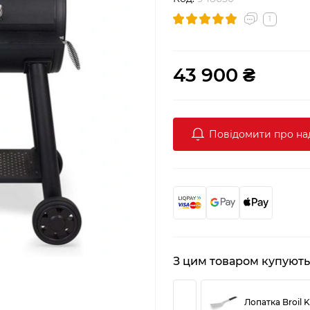
1
43 900 ₴
Повідомити про н
З цим товаром купують
Лопатка Broil K