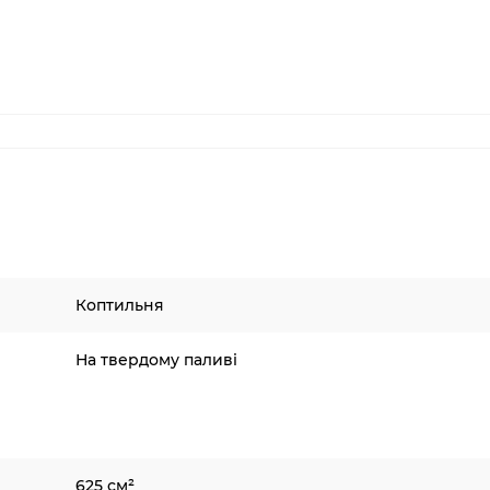
Коптильня
На твердому паливі
625 см²