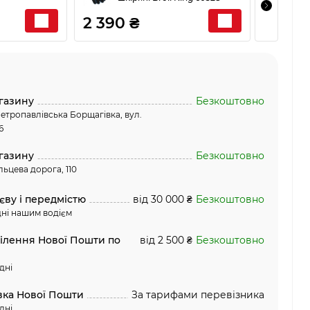
2 390 ₴
890 
газину
Безкоштовно
етропавлівська Борщагівка, вул.
6
газину
Безкоштовно
льцева дорога, 110
єву і передмістю
від 30 000 ₴
Безкоштовно
ні нашим водієм
ділення Нової Пошти по
від 2 500 ₴
Безкоштовно
дні
вка Нової Пошти
За тарифами перевізника
дні