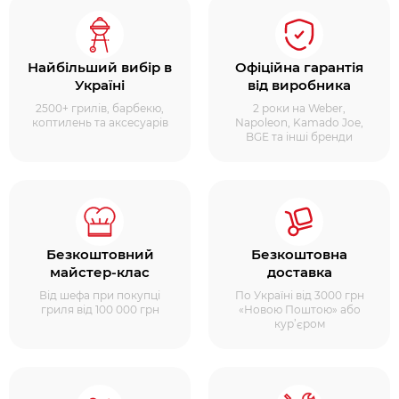
Найбільший вибір в
Офіційна гарантія
Україні
від виробника
2500+ грилів, барбекю,
2 роки на Weber,
коптилень та аксесуарів
Napoleon, Kamado Joe,
BGE та інші бренди
Безкоштовний
Безкоштовна
майстер-клас
доставка
Від шефа при покупці
По Україні від 3000 грн
гриля від 100 000 грн
«Новою Поштою» або
кур’єром