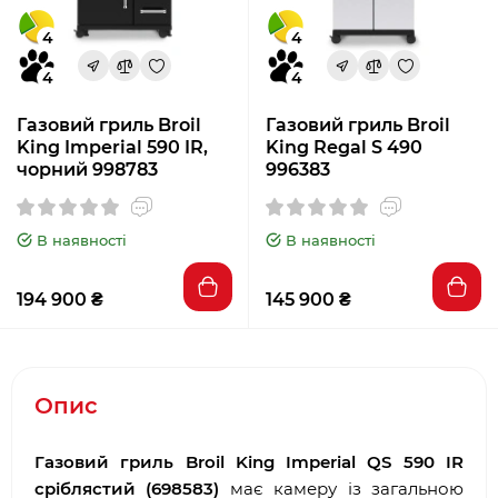
4
4
4
4
Газовий гриль Broil
Газовий гриль Broil
King Imperial 590 IR,
King Regal S 490
чорний 998783
996383
В наявності
В наявності
194 900 ₴
145 900 ₴
Опис
Газовий гриль Broil King Imperial QS 590 IR
сріблястий (698583)
має камеру із загальною