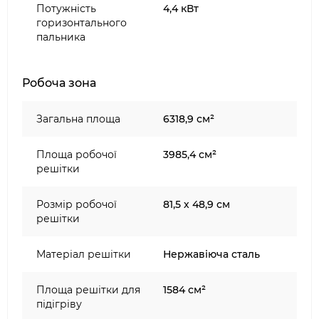
Сумісні аксесуари:
Потужність
4,4 кВт
горизонтального
Чохол для гриля Broil King Premium ПВХ
пальника
179см (68492)
Планча для гриля Broil King Imperial/Regal
Робоча зона
двостороння чавунна 49,5х30,5см (11239)
Вок для гриля Broil King Imperial/Regal
чавунний (69618)
Загальна площа
6318,9 см²
Площа робочої
3985,4 см²
решітки
Розмір робочої
81,5 х 48,9 см
решітки
Матеріал решітки
Нержавіюча сталь
Площа решітки для
1584 см²
підігріву