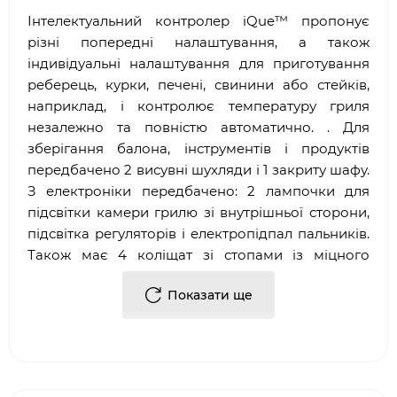
Інтелектуальний контролер iQue™ пропонує
різні попередні налаштування, а також
індивідуальні налаштування для приготування
реберець, курки, печені, свинини або стейків,
наприклад, і контролює температуру гриля
незалежно та повністю автоматично. . Для
зберігання балона, інструментів і продуктів
передбачено 2 висувні шухляди і 1 закриту шафу.
З електроніки передбачено: 2 лампочки для
підсвітки камери грилю зі внутрішньої сторони,
підсвітка регуляторів і електропідпал пальників.
Також має 4 коліщат зі стопами із міцного
пластика у висоту 7,6 см і 2 ніжки для
Показати ще
регулювання висоти з передньої сторони грилю.
Технічні характеристики:
Матеріал корпусу: Нержавіюча сталь, литий
алюміній, сталь з покриттям із цинку,