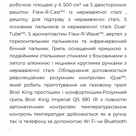
робочою площею у 6 500 см² на 5 двосторонніх
решіток Flaw-R-Cast™ із нержавіючої сталі ,
решітку для підігріву з нержавіючої сталі, 5
основних пальників із нержавіючої сталі Dual-
Tube™, 5 аромапластин Flaw-R-Wave™, вертел з
горизонтальним пальником та інфрачервоний
бічний пальник. Гриль оснащений кришкою з
подвійними стальними стінками з боковинами з
литого алюмінію і міцними круглими ручками з
нержавіючої сталі .Обладнання доповнюється
революційним розумним контролем iQue™,
який робить приготування на газовому грилі
Broil King простішим і комфортнішим.Розумний
гриль Broil King Imperial QS 590 IR з повністю
автоматичним контролем температури,також
контроль температури здійснюється як в ручну
так із телефону за допомогою Wi Fi чи Bluetooth
.