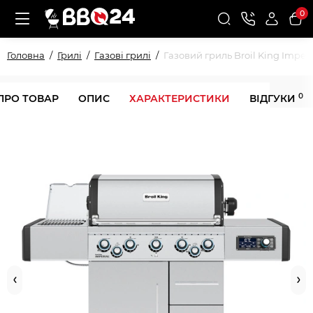
0
Головна
Грилі
Газові грилі
Газовий гриль Broil King Imperi
0
ПРО ТОВАР
ОПИС
ХАРАКТЕРИСТИКИ
ВІДГУКИ