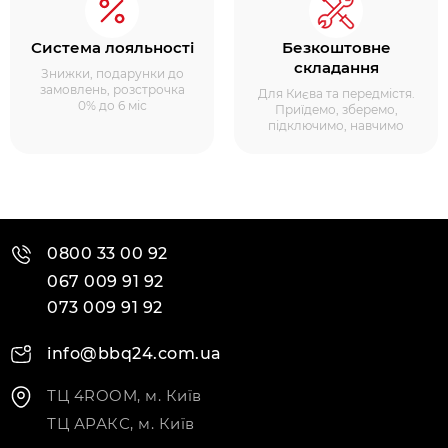
Система лояльності
Безкоштовне
складання
Знижки, подарунки до
замовлень, розстрочка
Для Києва та передмістя.
0% до 6 міс
Приїдемо, зберемо,
підключимо, навчимо
0800 33 00 92
067 009 91 92
073 009 91 92
info@bbq24.com.ua
ТЦ 4ROOM, м. Київ
ТЦ АРАКС, м. Київ