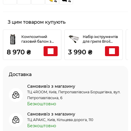
4
4
З цим товаром купують
Композитний
Набір інструментів
газовий балон з
для гриля Broil
відсікачем HPC-
King Imperial 3 шт.
8 970 ₴
3 990 ₴
Research-24,5л. (під
64103
укр. редуктор)
PR08639
Доставка
Самовивіз з магазину
ТЦ 4ROOM, Київ, Петропавлівська Борщагівка, вул.
Петропавлівська, 6
Безкоштовно
Самовивіз з магазину
ТЦ АРАКС, Київ, Кільцева дорога, 110
Безкоштовно