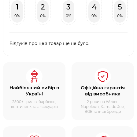
1
2
3
4
5
0%
0%
0%
0%
0%
Відгуків про цей товар ще не було.
Найбільший вибір в
Офіційна гарантія
Україні
від виробника
2500+ грилів, барбекю,
2 роки на Weber,
коптилень та аксесуарів
Napoleon, Kamado Joe,
BGE та інші бренди