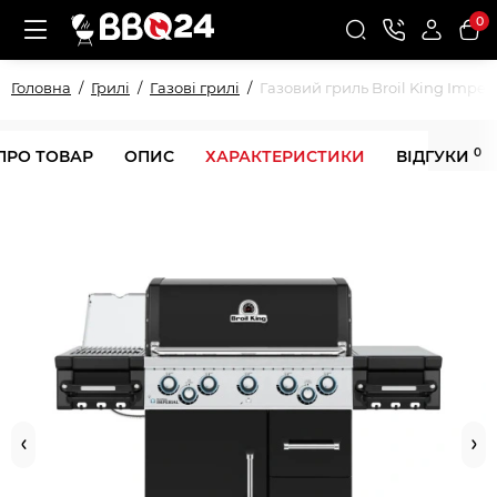
0
Головна
Грилі
Газові грилі
Газовий гриль Broil King Imperi
0
ПРО ТОВАР
ОПИС
ХАРАКТЕРИСТИКИ
ВІДГУКИ