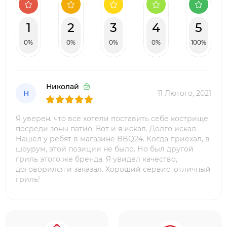
1
2
3
4
5
0%
0%
0%
0%
100%
Николай
Н
11 Лютого, 2021
Я уверен, что все хотели поставить себе кострище
посреди зоны патио. Вот и я искал. Долго искал.
Нашел у ребят в магазине BBQ24. Когда приехал, в
шоурум, этой позиции не было. Но был другой
гриль этого же бренда. Я увидел качество,
договорился и заказал. Хороший сервис, отличный
гриль!