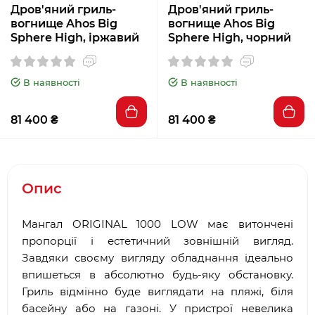
Дров'яний гриль-
Дров'яний гриль-
вогнище Ahos Big
вогнище Ahos Big
Sphere High, іржавий
Sphere High, чорний
В наявності
В наявності
81 400 ₴
81 400 ₴
Опис
Мангал ORIGINAL 1000 LOW має витончені
пропорції і естетичний зовнішній вигляд.
Завдяки своєму вигляду обладнання ідеально
впишеться в абсолютно будь-яку обстановку.
Гриль відмінно буде виглядати на пляжі, біля
басейну або на газоні. У пристрої невелика