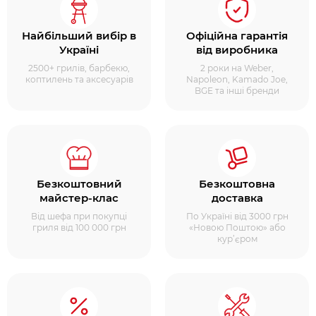
Найбільший вибір в
Офіційна гарантія
Україні
від виробника
2500+ грилів, барбекю,
2 роки на Weber,
коптилень та аксесуарів
Napoleon, Kamado Joe,
BGE та інші бренди
Безкоштовний
Безкоштовна
майстер-клас
доставка
Від шефа при покупці
По Україні від 3000 грн
гриля від 100 000 грн
«Новою Поштою» або
кур’єром