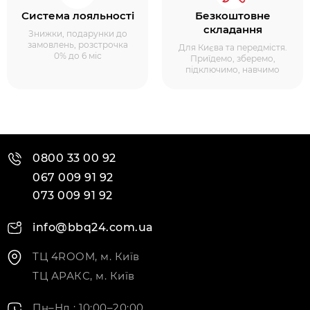
Система лояльності
Безкоштовне
складання
Знижки, подарунки до
замовлень, розстрочка
Для Києва та передмістя.
0% до 6 міс
Приїдемо, зберемо,
підключимо, навчимо
0800 33 00 92
067 009 91 92
073 009 91 92
info@bbq24.com.ua
ТЦ 4ROOM, м. Київ
ТЦ АРАКС, м. Київ
Пн–Нд : 10:00–20:00