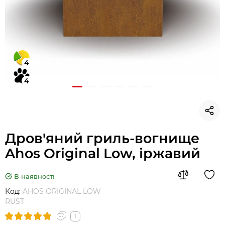
4
4
Дров'яний гриль-вогнище
Ahos Original Low, іржавий
В наявності
Код:
AHOS ORIGINAL LOW
RUST
1