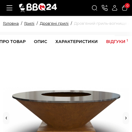
0
Головна
Грилі
Дров'яні грилі
Дров'яний гриль-вогнище Ah
1
 ПРО ТОВАР
ОПИС
ХАРАКТЕРИСТИКИ
ВІДГУКИ