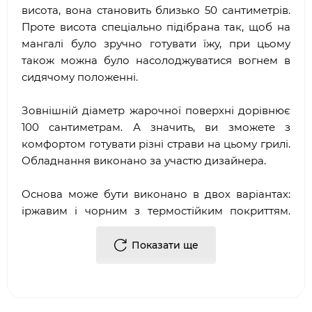
висота, вона становить близько 50 сантиметрів.
Проте висота спеціально підібрана так, щоб на
мангалі було зручно готувати їжу, при цьому
також можна було насолоджуватися вогнем в
сидячому положенні.
Зовнішній діаметр жарочної поверхні дорівнює
100 сантиметрам. А значить, ви зможете з
комфортом готувати різні страви на цьому грилі.
Обладнання виконано за участю дизайнера.
Основа може бути виконано в двох варіантах:
іржавим і чорним з термостійким покриттям.
Модель Retro не вимагає особливого догляду і
не потребує додаткової обробки. Проте в
Показати ще
процесі використання у мангалу може
змінюватися насиченість плям. Приготування
страв здійснюється на полірованому диску із
сталі. При необхідності ви з легкістю зможете