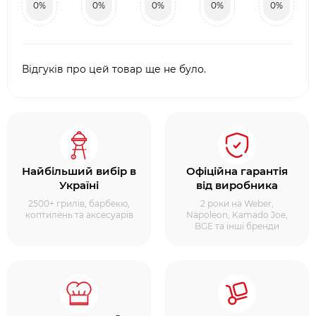
0%
0%
0%
0%
0%
Відгуків про цей товар ще не було.
Найбільший вибір в
Офіційна гарантія
Україні
від виробника
2500+ грилів, барбекю,
2 роки на Weber,
коптилень та аксесуарів
Napoleon, Kamado Joe,
BGE та інші бренди