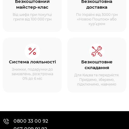
Безкоштовний
Безкоштовна
майстер-клас
доставка
Від шефа при покупці
По Україні від 3000 грн
гриля від 100 000 грн
«Новою Поштою» або
кур’єром
Система лояльності
Безкоштовне
складання
Знижки, подарунки до
замовлень, розстрочка
Для Києва та передмістя.
0% до 6 міс
Приїдемо, зберемо,
підключимо, навчимо
0800 33 00 92