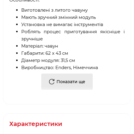
Виготовлені з литого чавуну
Мають зручний змінний модуль
Установка не вимагає інструментів
Роблять процес приготування якісніше і
зручніше
Матеріал: чавун
Габарити: 62 х 43 см
Діаметр модуля: 31,5 см
Виробництво: Enders, Німеччина
Показати ще
Купити Набір чавунних решіток Switch Grid для
гриля Enders Boston Black 3 від виробника в
Києві можна в наших фірмових салонах
барбекю. Або, замовити Набір чавунних решіток
Switch Grid для гриля Enders Boston Black 3,
через інтернет-магазин
bbq
24.
com
.
ua
. Фахівці
Характеристики
нашої компанії допоможуть підібрати необхідні