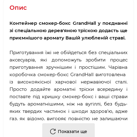
Опис
Контейнер смокер-бокс GrandHall у поєднанні
зі спеціальною дерев'яною тріскою додасть ще
приємнішого аромату Вашій улюбленій страві.
Приготування їжі не обійдеться без спеціальних
аксесуарів, які допоможуть зробити процес
приготування зручнішим і простішим. Чарівна
коробочка смокер-бокс GrandHall виготовлена ​​
із високоякісної харчової нержавіючої сталі.
Просто додайте ароматні тріски всередину і
поставте під кришку смокер-бокс і ваші страви
будуть ароматнішими, ніж на вугіллі, без будь-
яких твердих частинок і шкоди здоров'ю, адже
газ, як відомо, вигоряє повністю не залишаючи
шкідливих речовин на продуктах. Так що, якщо
Показати ще
хочете додати страві приємний аромат дерева -