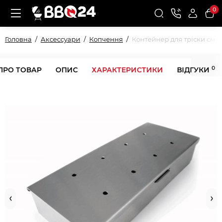
0
Головна
Аксессуари
Копчення
Контейнер для тріски смо
0
ПРО ТОВАР
ОПИС
ХАРАКТЕРИСТИКИ
ВІДГУКИ