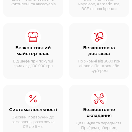
коптилень та аксесуарів
Napoleon, Kamado Joe,
BGE та інші бренди
Безкоштовний
Безкоштовна
майстер-клас
доставка
Від шефа при покупці
По Україні від 3000 грн
гриля від 100 000 грн
«Новою Поштою» або
кур’єром
Система лояльності
Безкоштовне
складання
Знижки, подарунки до
замовлень, розстрочка
Для Києва та передмістя.
0% до 6 міс
Приїдемо, зберемо,