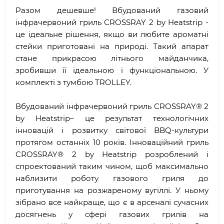
Разом дешевше! Вбудований газовий
інфрачервоний гриль CROSSRAY 2 by Heatstrip -
це ідеальне рішення, якщо ви любите ароматні
стейки приготовані на природі. Такий апарат
стане прикрасою літнього майданчика,
зробивши її ідеальною і функціональною. У
комплекті з тумбою TROLLEY.
Вбудований інфрачервоний гриль CROSSRAY® 2
by Heatstrip– це результат технологічних
інновацій і розвитку світової BBQ-культури
протягом останніх 10 років. Інноваційний гриль
CROSSRAY® 2 by Heatstrip розроблений і
спроектований таким чином, щоб максимально
наблизити роботу газового гриля до
приготування на розжареному вугіллі. У ньому
зібрано все найкраще, що є в арсеналі сучасних
досягнень у сфері газових грилів на