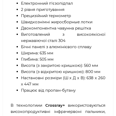
Електронний п'єзопідпал
2 рівня приготування
Прецизійний термометр
Швидкознімні жиросборные лотки
Двокомпонентна чавунна решітка
Виготовлений з високоякісної
нержавіючої сталі 304
Бічні панелі з алюмінієвого сплаву
Ширина: 635 мм
Глибина: 505 мм
Висота (з закритою кришкою): 560 мм
Висота (з відкритою кришкою): 800 мм
Настановні розміри (Ш х Д х В): 638 х 260
х 447 мм
Працює від пропан-бутану
В технологиии
Crossray+
використовуються
високопродуктивні інфрачервоні пальники,