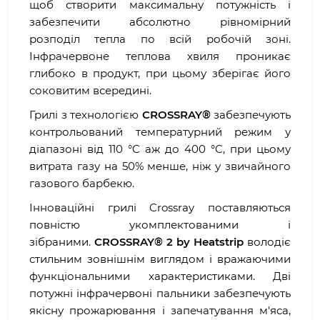
щоб створити максимальну потужність і
забезпечити абсолютно рівномірний
розподіл тепла по всій робочій зоні.
Інфрачервоне теплова хвиля проникає
глибоко в продукт, при цьому зберігає його
соковитим всередині.
Грилі з технологією
CROSSRAY®
забезпечують
контрольований температурний режим у
діапазоні від 110 °C аж до 400 °C, при цьому
витрата газу на 50% менше, ніж у звичайного
газового барбекю.
Інноваційні грилі Crossray поставляються
повністю укомплектованими і
зібраними.
CROSSRAY® 2 by Heatstrip
володіє
стильним зовнішнім виглядом і вражаючими
функціональними характеристиками. Дві
потужні інфрачервоні пальники забезпечують
якісну прожарювання і запечатування м'яса,