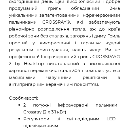
сьогоднішній день. Цей високоякісний і добре
продуманий гриль обладнаний 2-ма
унікальними запатентованими інфрачервоними
пальниками CROSSRAY®, які забезпечують
рівномірне розподілення тепла, аж до країв
робочої зони без спалахів, загорянь і диму. Гриль
простий у використанні і гарантує чудові
результати приготування, навіть якщо Ви не
професіонал! Інфрачервоний гриль CROSSRAY®
2 by Heatstrip виготовлений з високоякісної
харчової нержавіючої сталі 304 і комплектується
масивными чавунними решітками з
антипригарним керамічним покриттям.
Особливості:
2 потужні інфрачервоні пальники
Crossray (2 х 3,1 кВт)
Регулятори зі світлодіодним LED-
підсвічуванням