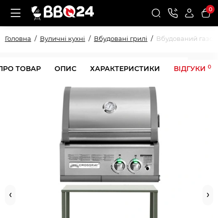
0
Головна
Вуличні кухні
Вбудовані грилі
Вбудований газови
0
ПРО ТОВАР
ОПИС
ХАРАКТЕРИСТИКИ
ВІДГУКИ