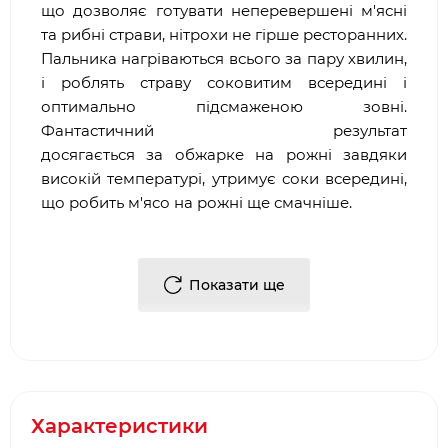
що дозволяє готувати неперевершені м'ясні
та рибні страви, нітрохи не гірше ресторанних.
Пальника нагріваються всього за пару хвилин,
і роблять страву соковитим всередині і
оптимально підсмаженою зовні.
Фантастичний результат
досягається за обжарке на рожні завдяки
високій температурі, утримує соки всередині,
що робить м'ясо на рожні ще смачніше.
Робота кожного пальника контролюється
Показати ще
окремо за допомогою стильних і
ергономічних регуляторів з підсвічуванням,
розташованих на передній панелі управління
разом з натискною кнопкою електронного
п'єзопідпалом. Датчик температури,
розташований в кришці, дозволяє легко
Характеристики
контролювати температуру робочої поверхні.