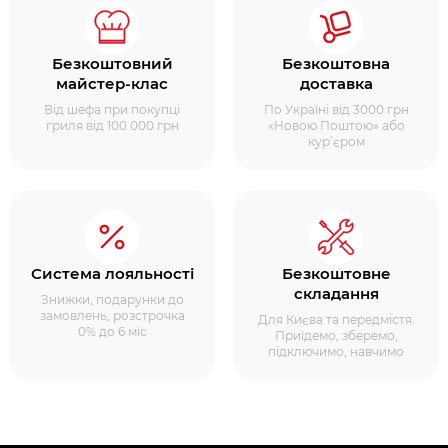
Безкоштовний
Безкоштовна
майстер-клас
доставка
Від шефа при покупці
По Україні від 3000 грн
гриля від 100 000 грн
«Новою Поштою» або
кур’єром
Система лояльності
Безкоштовне
складання
Знижки, подарунки до
замовлень, розстрочка
Для Києва та передмістя.
0% до 6 міс
Приїдемо, зберемо,
підключимо, навчимо