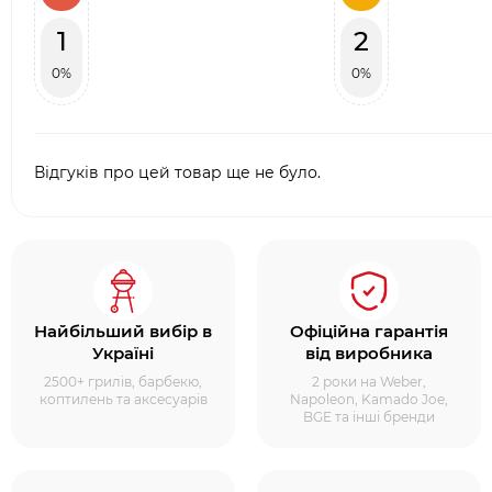
1
2
0%
0%
Відгуків про цей товар ще не було.
Найбільший вибір в
Офіційна гарантія
Україні
від виробника
2500+ грилів, барбекю,
2 роки на Weber,
коптилень та аксесуарів
Napoleon, Kamado Joe,
BGE та інші бренди