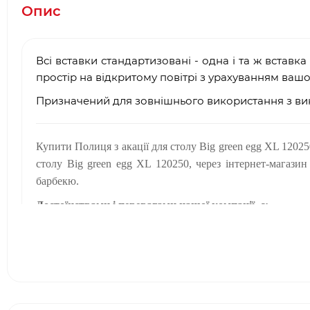
Опис
Всі вставки стандартизовані - одна і та ж встав
простір на відкритому повітрі з урахуванням вашо
Призначений для зовнішнього використання з вик
Купити Полиця з акації для столу Big green egg XL 1202
столу Big green egg XL 120250, через інтернет-магази
барбекю.
Достоїнствами і перевагами нашої компанії, є:
·
Багаторічний досвід роботи у сфері продажу
аксесу
·
Офіційний партнер і представник
Big Green Egg
·
Довгострокова гарантія від виробника
·
Два фірмових салони барбекю в місті Києві: ТЦ Ар