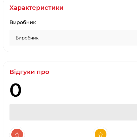
Характеристики
·
Наявність товару на складі виробника в Києві
Виробник
Виробник
Відгуки про
0