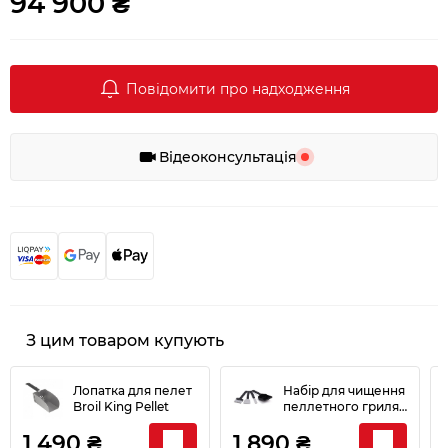
94 900 ₴
Повідомити про надходження
Відеоконсультація
З цим товаром купують
Лопатка для пелет
Набір для чищення
Broil King Pellet
пеллетного гриля
Broil King Pellet 4шт
1 490 ₴
1 890 ₴