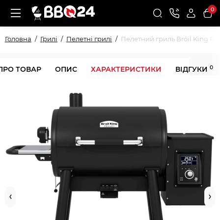
0
Головна
Грилі
Пелетні грилі
Пелетний гриль Broil King Reg
0
ПРО ТОВАР
ОПИС
ХАРАКТЕРИСТИКИ
ВІДГУКИ