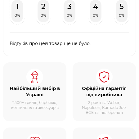
1
2
3
4
5
0%
0%
0%
0%
0%
Відгуків про цей товар ще не було.
Найбільший вибір в
Офіційна гарантія
Україні
від виробника
2500+ грилів, барбекю,
2 роки на Weber,
коптилень та аксесуарів
Napoleon, Kamado Joe,
BGE та інші бренди