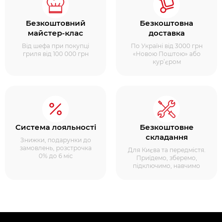
Безкоштовний
Безкоштовна
майстер-клас
доставка
Від шефа при покупці
По Україні від 3000 грн
гриля від 100 000 грн
«Новою Поштою» або
кур’єром
Система лояльності
Безкоштовне
складання
Знижки, подарунки до
замовлень, розстрочка
Для Києва та передмістя.
0% до 6 міс
Приїдемо, зберемо,
підключимо, навчимо