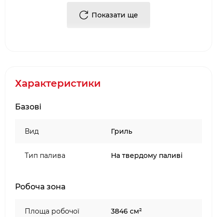
Весь жир потрапляє в лоток з одноразовим
Показати ще
вкладишем.
Особливості гриля:
Тип: пелетний
Котел і кришка виготовлені з жароміцної
Характеристики
сталі. Антикорозійне покриття забезпечує
збереження споживчих властивостей
Базові
протягом тривалого часу.
Кришка забезпечена металлизированым
Вид
Гриль
ущільнювачем для створення найбільш
сприятливих умов при копченні
Основна поверхня для приготування 4032
Тип палива
На твердому паливі
кв. см
Додаткова робоча поверхня 1290 кв. см
Робоча зона
основний Матеріал решітки: чавун
Вентиляційна труба з тонкою настройкою
Площа робочої
3846 см²
обсягу проходить повітря і диму