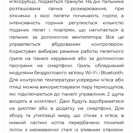
м'ясорубці), подаються гранули. На дні пальника
розташована свічка розжарювання, при
зіткненні з якої пелети починають горіти, а
інтенсивність горіння регулюється кількістю
поданих пелет і повітрям, що нагнітається в
пальник за допомогою вентилятора. Все це
управляється вбудованим контролером.
Користувач вибирає режими работы пелетного
гриля на панелі керування або за допомогою
програми на смартфоні. Гриль обладнаний
модулями бездротового зв'язку Wi-Fi і Bluetooth.
Для контролю температури усередині м'яса або
птиці можна використовувати пару термощупов,
які підключаються до панелі управління. 2 щупа
входять в комплект. Дані будуть відображатися
на дисплеї або в додатку на смартфоні. Для
збору та утилізації жиру, що стікає з м'яса, в
нижній частині котла передбачено похилий
лоток з нержавіючої сталі із зливним отвором.