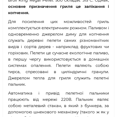
Broil King Regal Pellet 500 складає 315°C. Однак,
основне призначення гриля це запікання і
копчення.
Для посилення цих можливостей гриль
комплектується електричним рожном. Паливом і
одновременно джерелом диму для копчення
служать деревні пелети самих різноманітних
видів і сортів дерев - наприклад фруктових чи
горіхових. Пелети це сучасне екологічне паливо,
в першу чергу використовується в домашніх
системах опалення. Пелети являють собою
тирса, спресовані в циліндричні гранули.
Джерелом тепла для гриля служить пелетні
пальник.
Автоматика і привід пелетної пальники
працюють від мережі 220В. Пальник являє
собою металевий стакан, в який з бункера, за
допомогою шнекового механізму (такого ж як у