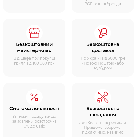
BGE та інші бренди
Безкоштовний
Безкоштовна
майстер-клас
доставка
Від шефа при покупці
По Україні від 3000 грн
гриля від 100 000 грн
«Новою Поштою» або
кур’єром
Система лояльності
Безкоштовне
складання
Знижки, подарунки до
замовлень, розстрочка
Для Києва та передмістя.
0% до 6 міс
Приїдемо, зберемо,
підключимо, навчимо