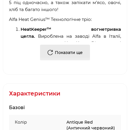
5 піц одночасно, а також запікати м’ясо, овочі,
хліб та багато іншого!
Alfa Heat Genius™ Технологічне тріо:
HeatKeeper™ вогнетривка
цегла.
Вироблена на заводі Alfa в Італії,
вогнетривка цегла Heat Keeper™ поглинає і
зберігає тепло набагато краще, ніж
Показати ще
лавовий камінь або кераміка,
забезпечуючи ефективне приготування.
DoubleDown™ димохід.
Запатентована
технологія DoubleDown™ затримує дим у
камері згоряння, забезпечуючи менше
диму та кращу продуктивність.
Характеристики
Full Effect Full Circulation Flue
System™.
Максимізує циркуляцію гарячого
Базові
повітря всередині печі, забезпечуючи
рівномірне приготування з мінімальними
Колір
Antique Red
витратами пального.
(Античний червоний)