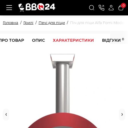
0
Головна
Грилі
Печі для піци
Піч для піци Alfa Forni Mode
0
ПРО ТОВАР
ОПИС
ХАРАКТЕРИСТИКИ
ВІДГУКИ