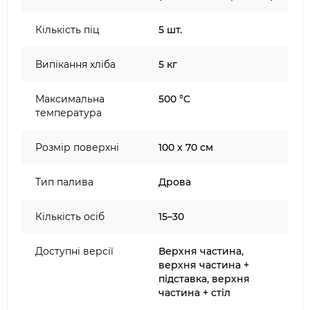
Комплектація:
Кількість піц
5 шт.
Піч
Димохід і ковпак для димоходу
Випікання хліба
5 кг
4 ніжки
Дверцята
Максимальна
500 °C
1 запасна вогнетривка цегла
температура
Інструкція, технічний паспорт, реєстрація
продукту
Розмір поверхні
100 x 70 см
Додатково у версії на газі:
Тип палива
Дрова
Батарея
Фітинги для підключення газового
Кількість осіб
15–30
регулятора 1/2 дюйма
Доступні версії
Верхня частина,
верхня частина +
підставка, верхня
частина + стіл