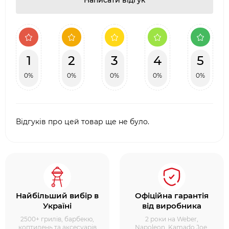
Написати відгук
1
2
3
4
5
0%
0%
0%
0%
0%
Відгуків про цей товар ще не було.
Найбільший вибір в
Офіційна гарантія
Україні
від виробника
2500+ грилів, барбекю,
2 роки на Weber,
коптилень та аксесуарів
Napoleon, Kamado Joe,