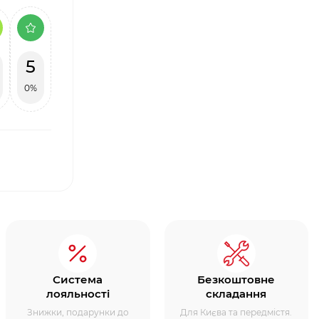
5
0%
Система
Безкоштовне
лояльності
складання
Знижки, подарунки до
Для Києва та передмістя.