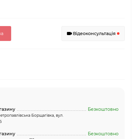
ва
Відеоконсультація
газину
Безкоштовно
етропавлівська Борщагівка, вул.
6
газину
Безкоштовно