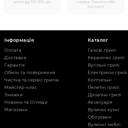
гриля від 100 000 грн
«Новою Поштою» або
кур’єром
Інформація
Каталог
Оплата
Газові грилі
Доставка
Керамічні грилі
Гарантія
Вугільні грилі
Обмін та повернення
Електричні грилі
Чистка та сервіс грилів
Коптильні
Майстер-клас
Пелетні грилі
Знижки
Дров'яні грилі
Новини та Огляди
Аксесуари
Магазини
Вуличні кухні
Обігрівачі
Вуличні меблі