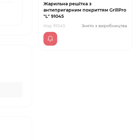
Жарильна решітка з
антипригарним покриттям GrillPro
"L" 91045
Код: 91045
Знято з виробництва