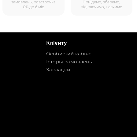
замовлень, розстрочка
Приїдемо, зберемо,
0% до 6 міс
підключимо, навчимо
Клієнту
Особистий кабінет
Історія замовлень
Закладки