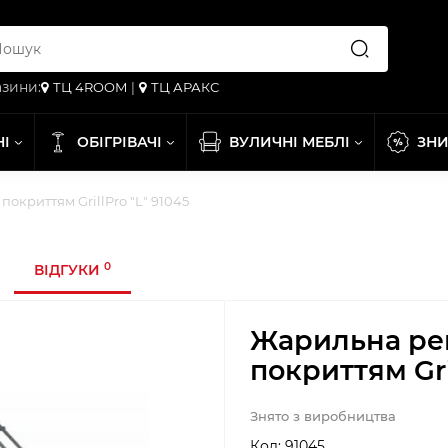
зини:
ТЦ 4ROOM
|
ТЦ АРАКС
НІ
ОБІГРІВАЧІ
ВУЛИЧНІ МЕБЛІ
ЗН
окриттям GrillPro "L" 91045
0
ВІДГУКИ
Жарильна ре
покриттям Gri
Знято з виробництва
Код:
91045