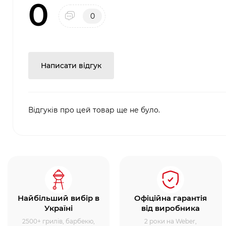
0
0
Написати відгук
Відгуків про цей товар ще не було.
Найбільший вибір в
Офіційна гарантія
Україні
від виробника
2500+ грилів, барбекю,
2 роки на Weber,