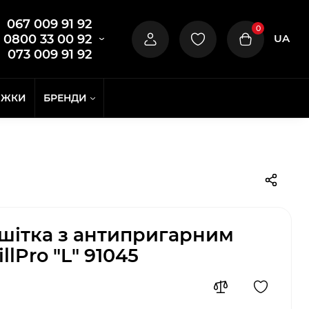
067 009 91 92
0
UA
0800 33 00 92
073 009 91 92
ИЖКИ
БРЕНДИ
шітка з антипригарним
llPro "L" 91045