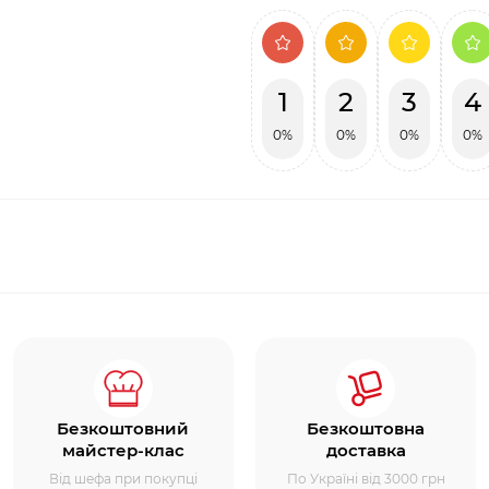
1
2
3
4
0%
0%
0%
0%
Безкоштовний
Безкоштовна
майстер-клас
доставка
Від шефа при покупці
По Україні від 3000 грн