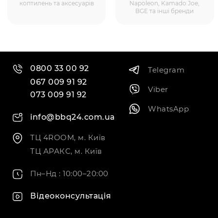
коптилень та аксесуарів
Napoleon, Kamado Joe,
BGE та інші бренди
0800 33 00 92
Telegram
067 009 91 92
Viber
073 009 91 92
WhatsApp
info@bbq24.com.ua
ТЦ 4ROOM, м. Київ
ТЦ АРАКС, м. Київ
Пн–Нд : 10:00–20:00
Відеоконсультація