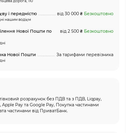
льцева дорога, 110
єву і передмістю
від 30 000 ₴
Безкоштовно
ні нашим водієм
ділення Нової Пошти по
від 2 500 ₴
Безкоштовно
дні
вка Нової Пошти
За тарифами перевізника
дні
тівковий розрахунок без ПДВ та з ПДВ, Liqpay,
, Apple Pay та Google Pay, Покупка частинами
та частинами від ПриватБанк.