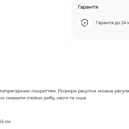
Гарантія
Гарантія до 24 
антипригарним покриттям. Розміри решітки можна регул
чно смажити стейки, рибу, овочі та інше.
45 см