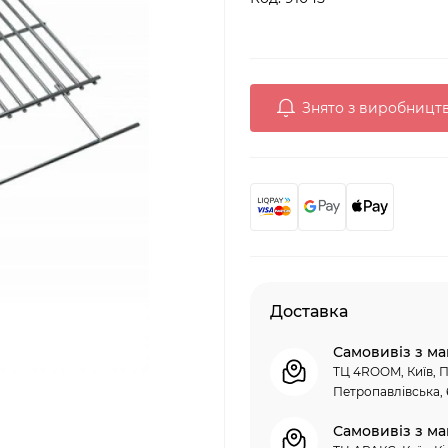
Знято з виробницт
Доставка
Самовивіз з ма
ТЦ 4ROOM, Київ, П
Петропавлівська, 
Самовивіз з ма