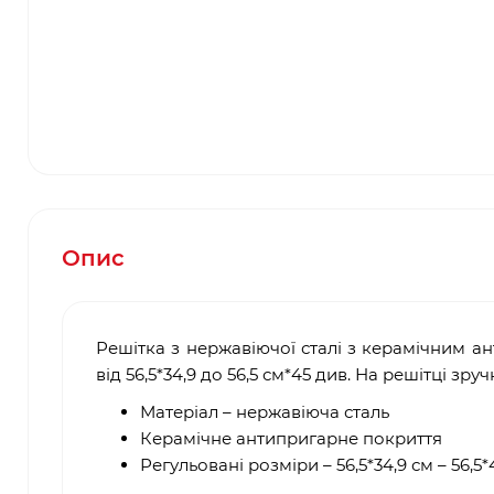
Опис
Решітка з нержавіючої сталі з керамічним 
від 56,5*34,9 до 56,5 см*45 див. На решітці зру
Матеріал – нержавіюча сталь
Керамічне антипригарне покриття
Регульовані розміри – 56,5*34,9 см – 56,5*