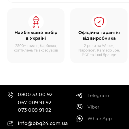
Найбільший вибір
Офіційна гарантія
в Україні
від виробника
2500+ грилів, барбекю,
2 роки на Weber,
коптилень та аксесуарів
Napoleon, Kamado Joe,
BGE та інші бренди
0800 33 00 92
Telegram
067 009 91 92
Viber
073 009 91 92
WhatsApp
info@bbq24.com.ua