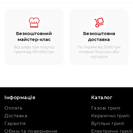
Безкоштовний
Безкоштовна
майстер-клас
доставка
Від шефа при покупці
По Україні від 3000 грн
гриля від 100 000 грн
«Новою Поштою» або
кур’єром
Інформація
Каталог
Оплата
Газові грилі
Доставка
Керамічні грилі
Гарантія
Вугільні грилі
Обмін та повернення
Електричні грилі