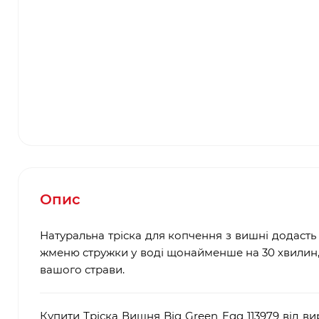
Опис
Натуральна тріска для копчення з вишні додаст
жменю стружки у воді щонайменше на 30 хвилин, 
вашого страви.
Купити Тріска Вишня Big Green Egg 113979 від 