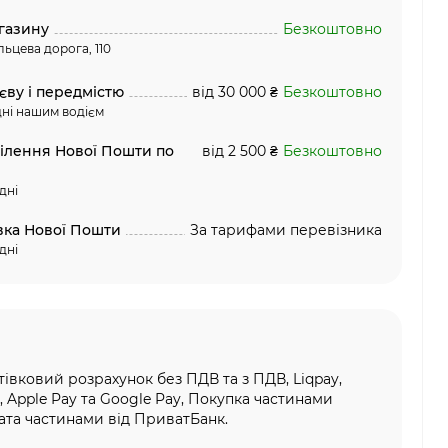
газину
Безкоштовно
льцева дорога, 110
єву і передмістю
від 30 000 ₴
Безкоштовно
ні нашим водієм
ділення Нової Пошти по
від 2 500 ₴
Безкоштовно
дні
вка Нової Пошти
За тарифами перевізника
дні
тівковий розрахунок без ПДВ та з ПДВ, Liqpay,
, Apple Pay та Google Pay, Покупка частинами
та частинами від ПриватБанк.