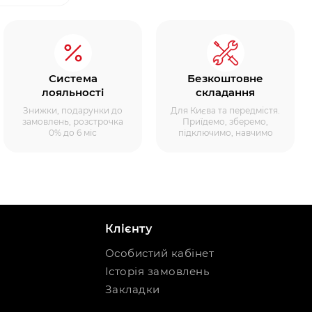
Система
Безкоштовне
лояльності
складання
Знижки, подарунки до
Для Києва та передмістя.
замовлень, розстрочка
Приїдемо, зберемо,
0% до 6 міс
підключимо, навчимо
Клієнту
Особистий кабінет
Історія замовлень
Закладки