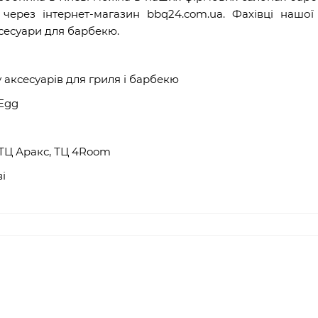
 через інтернет-магазин
bbq
24.
com
.
ua
. Фахівці нашої
сесуари для барбекю.
у
аксесуарів для гриля
і барбекю
 Egg
ТЦ Аракс, ТЦ 4
Room
і