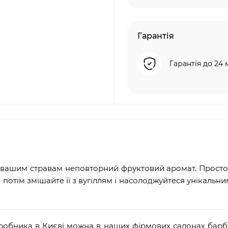
Гарантія
Гарантія до 24 
ь вашим стравам неповторний фруктовий аромат. Просто
потім змішайте її з вугіллям і насолоджуйтеся унікальн
виробника в Києві можна в наших фірмових салонах барб