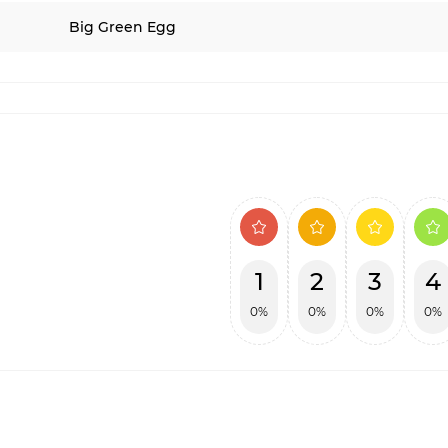
Big Green Egg
1
2
3
4
0%
0%
0%
0%