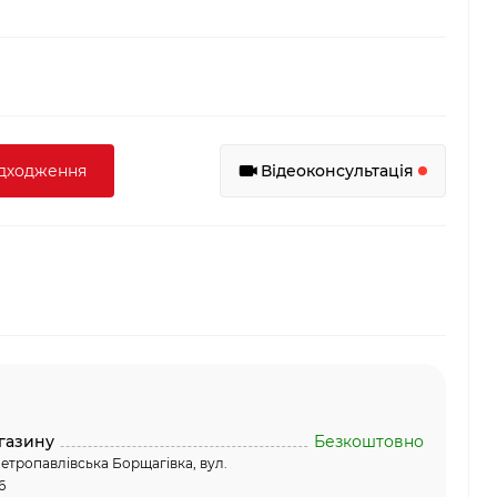
адходження
Відеоконсультація
газину
Безкоштовно
етропавлівська Борщагівка, вул.
6