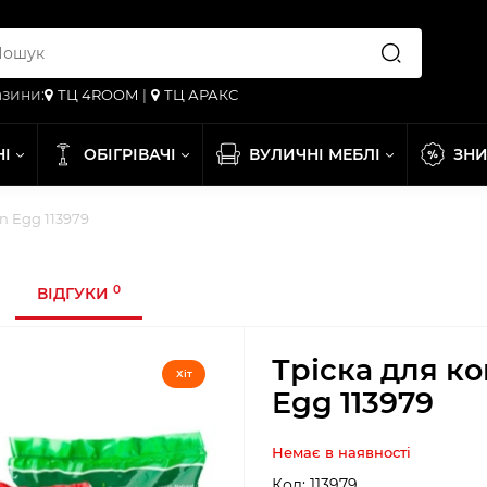
зини:
ТЦ 4ROOM
|
ТЦ АРАКС
НІ
ОБІГРІВАЧІ
ВУЛИЧНІ МЕБЛІ
ЗН
n Egg 113979
0
ВІДГУКИ
Тріска для к
Хіт
Egg 113979
Немає в наявності
Код:
113979