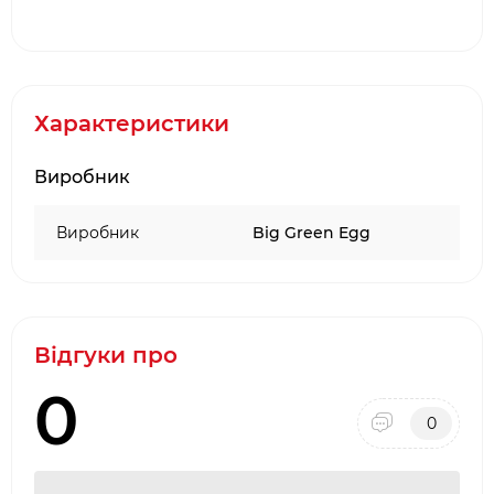
продажу
аксесуарів для гриля
і барбекю
·
Офіційний партнер і представник
Big Green
Egg
·
Довгострокова гарантія від виробника
Характеристики
·
Два фірмових салони барбекю в місті Києві:
Виробник
ТЦ Аракс, ТЦ 4
Room
·
Наявність товару на складі виробника в
Виробник
Big Green Egg
Києві
Відгуки про
0
0