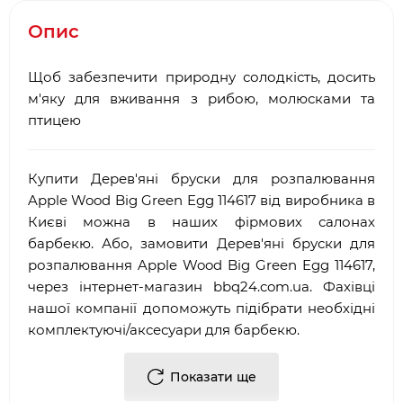
Опис
Щоб забезпечити природну солодкість, досить
м'яку для вживання з рибою, молюсками та
птицею
Купити Дерев'яні бруски для розпалювання
Apple Wood Big Green Egg 114617 від виробника в
Києві можна в наших фірмових салонах
барбекю. Або, замовити Дерев'яні бруски для
розпалювання Apple Wood Big Green Egg 114617,
через інтернет-магазин
bbq
24.
com
.
ua
. Фахівці
нашої компанії допоможуть підібрати необхідні
комплектуючі/аксесуари для барбекю.
Достоїнствами і перевагами нашої компанії, є:
Показати ще
·
Багаторічний досвід роботи у сфері