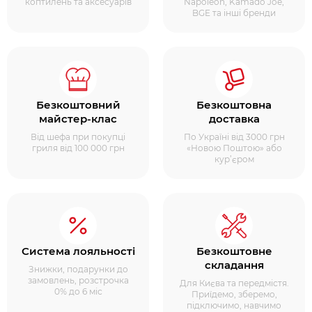
коптилень та аксесуарів
Napoleon, Kamado Joe,
BGE та інші бренди
Безкоштовний
Безкоштовна
майстер-клас
доставка
Від шефа при покупці
По Україні від 3000 грн
гриля від 100 000 грн
«Новою Поштою» або
кур’єром
Система лояльності
Безкоштовне
складання
Знижки, подарунки до
замовлень, розстрочка
Для Києва та передмістя.
0% до 6 міс
Приїдемо, зберемо,
підключимо, навчимо