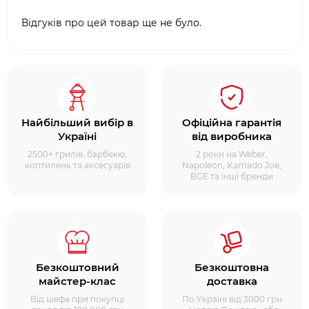
Відгуків про цей товар ще не було.
Найбільший вибір в
Офіційна гарантія
Україні
від виробника
2500+ грилів, барбекю,
2 роки на Weber,
коптилень та аксесуарів
Napoleon, Kamado Joe,
BGE та інші бренди
Безкоштовний
Безкоштовна
майстер-клас
доставка
Від шефа при покупці
По Україні від 3000 грн