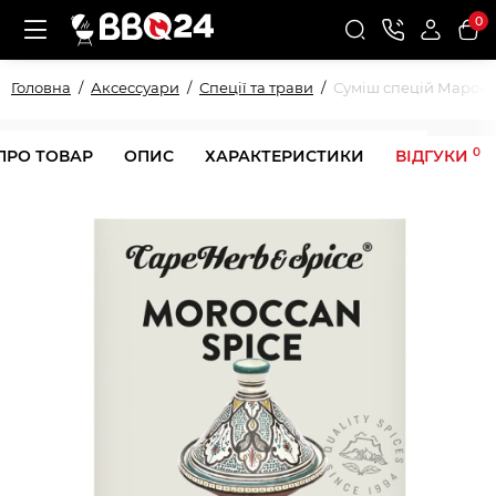
0
Головна
Аксессуари
Спеції та трави
Суміш спецій Марока
0
ПРО ТОВАР
ОПИС
ХАРАКТЕРИСТИКИ
ВІДГУКИ