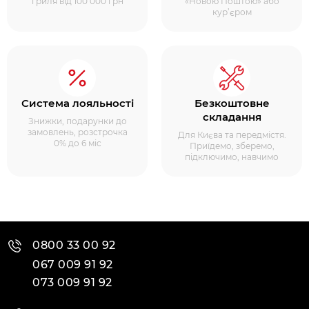
гриля від 100 000 грн
«Новою Поштою» або
кур’єром
Система лояльності
Безкоштовне
складання
Знижки, подарунки до
замовлень, розстрочка
Для Києва та передмістя.
0% до 6 міс
Приїдемо, зберемо,
підключимо, навчимо
0800 33 00 92
067 009 91 92
073 009 91 92