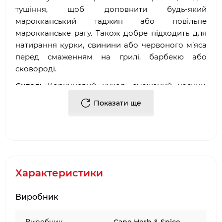
тушіння, щоб доповнити будь-який
марокканський таджин або повільне
марокканське рагу. Також добре підходить для
натирання курки, свинини або червоного м’яса
перед смаженням на грилі, барбекю або
сковороді.
Склад:
Коричневий цукор, смажений часник,
морська сіль, смажене насіння кунжуту, кмин,
Показати ще
імбир, коріандр, м’ята, паприка, мускатний горіх,
кориця, чилі, пелюстки троянд. Неопромінений
Харчова та енергетична цінність (в 100гр):
327
ккал, білок: 10,0 г, вуглеводи: 55г, з яких цукру:
21,0г, жири: 12, з яких насичені жири: 2,1г, сіль: 12,9г.
Характеристики
Вага:
50 г
Виробник