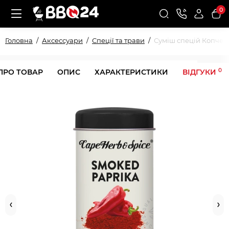
0
Головна
Аксессуари
Спеції та трави
Суміш спецій Копчен
0
ПРО ТОВАР
ОПИС
ХАРАКТЕРИСТИКИ
ВІДГУКИ