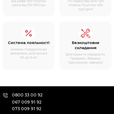
Від шефа при покупці
По Україні від 3000 грн
гриля від 100 000 грн
«Новою Поштою» або
кур’єром
Система лояльності
Безкоштовне
складання
Знижки, подарунки до
замовлень, розстрочка
Для Києва та передмістя.
0% до 6 міс
Приїдемо, зберемо,
підключимо, навчимо
0800 33 00 92
067 009 91 92
073 009 91 92