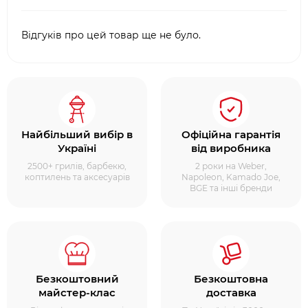
Відгуків про цей товар ще не було.
Найбільший вибір в
Офіційна гарантія
Україні
від виробника
2500+ грилів, барбекю,
2 роки на Weber,
коптилень та аксесуарів
Napoleon, Kamado Joe,
BGE та інші бренди
Безкоштовний
Безкоштовна
майстер-клас
доставка