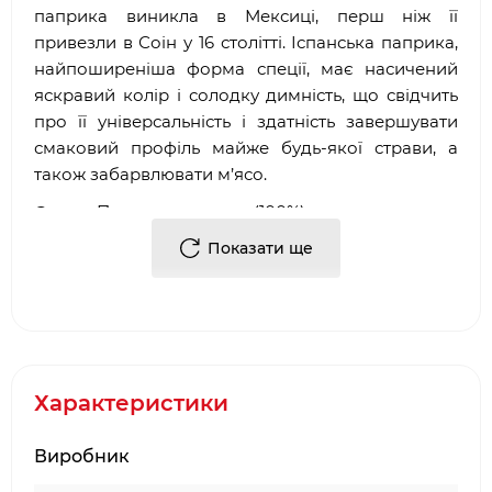
паприка виникла в Мексиці, перш ніж її
привезли в Соін у 16 ​​столітті. Іспанська паприка,
найпоширеніша форма спеції, має насичений
яскравий колір і солодку димність, що свідчить
про її універсальність і здатність завершувати
смаковий профіль майже будь-якої страви, а
також забарвлювати м’ясо.
Склад:
Паприка копчена (100%)
Харчова та енергетична цінність (в 100гр):
Показати ще
282
ккал, білок:14,1 г, вуглеводи: 54г, з яких цукру: 10,3г,
жири:12,9г,
Вага:
75 г
Характеристики
Виробник