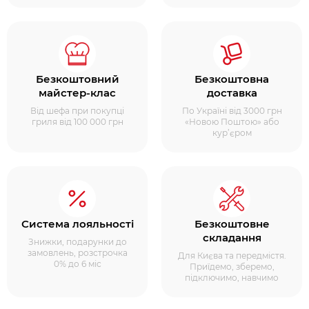
Безкоштовний
Безкоштовна
майстер-клас
доставка
Від шефа при покупці
По Україні від 3000 грн
гриля від 100 000 грн
«Новою Поштою» або
кур’єром
Система лояльності
Безкоштовне
складання
Знижки, подарунки до
замовлень, розстрочка
Для Києва та передмістя.
0% до 6 міс
Приїдемо, зберемо,
підключимо, навчимо