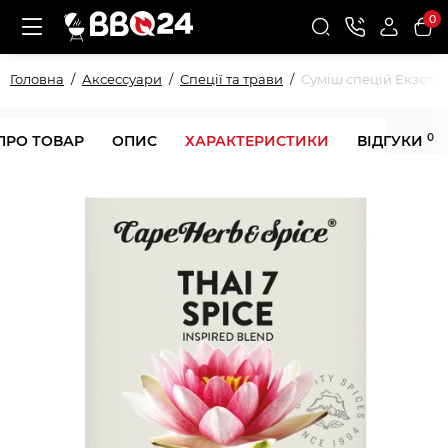
0
Головна
Аксессуари
Спеції та трави
Суміш спецій Екзотич
0
ПРО ТОВАР
ОПИС
ХАРАКТЕРИСТИКИ
ВІДГУКИ