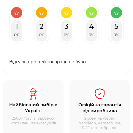
1
2
3
4
5
0%
0%
0%
0%
0%
Відгуків про цей товар ще не було.
Найбільший вибір в
Офіційна гарантія
Україні
від виробника
2500+ грилів, барбекю,
2 роки на Weber,
коптилень та аксесуарів
Napoleon, Kamado Joe,
BGE та інші бренди