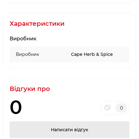
лайма. Неопромінений.
Харчова та енергетична цінність (в 100гр):
197
ккал, білок: 9,4 г, вуглеводи: 42,6г, з яких
Характеристики
цукру:8,2г, жири: 2,0, з яких насичені жири: 0,6г,
сіль: 34,1г.
Виробник
Вага:
50 г
Виробник
Cape Herb & Spice
Відгуки про
0
0
Написати відгук