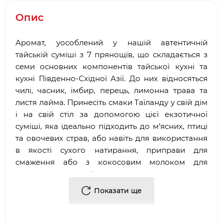
Опис
Аромат, уособлений у нашій автентичній
тайській суміші з 7 прянощів, що складається з
семи основних компонентів тайської кухні та
кухні Південно-Східної Азії. До них відносяться
чилі, часник, імбир, перець, лимонна трава та
листя лайма. Принесіть смаки Таїланду у свій дім
і на свій стіл за допомогою цієї екзотичної
суміші, яка ідеально підходить до м’ясних, птиці
та овочевих страв, або навіть для використання
в якості сухого натирання, приправи для
смаження або з кокосовим молоком для
приготування каррі.
Склад:
Морська сіль, часник, перець чилі, імбир,
Показати ще
базилік, листя коріандру, лимонна трава,
горошини чорного перцю, петрушка, листя