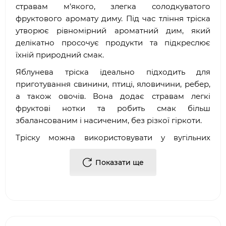
стравам м’якого, злегка солодкуватого
фруктового аромату диму. Під час тління тріска
утворює рівномірний ароматний дим, який
делікатно просочує продукти та підкреслює
їхній природний смак.
Яблунева тріска ідеально підходить для
приготування свинини, птиці, яловичини, ребер,
а також овочів. Вона додає стравам легкі
фруктові нотки та робить смак більш
збалансованим і насиченим, без різкої гіркоти.
Тріску можна використовувати у вугільних
грилях, коптильнях і гриль-системах GrandHall та
інших брендів. Рекомендується додавати її
Показати ще
безпосередньо на розпечене вугілля або
використовувати в спеціальному контейнері для
копчення для стабільного димлення.
Тип: тріска для копчення.