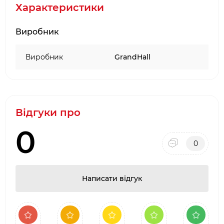
Матеріал: натуральна деревина яблуні.
Характеристики
Вага: 1,5 кг.
Призначення: свинина, птиця, яловичина,
Виробник
ребра, овочі.
Надає м’який фруктовий аромат копчення.
Виробник
GrandHall
Підходить для грилів і коптильних систем
GrandHall.
Забезпечує рівномірний та стабільний дим.
Відгуки про
0
0
Написати відгук