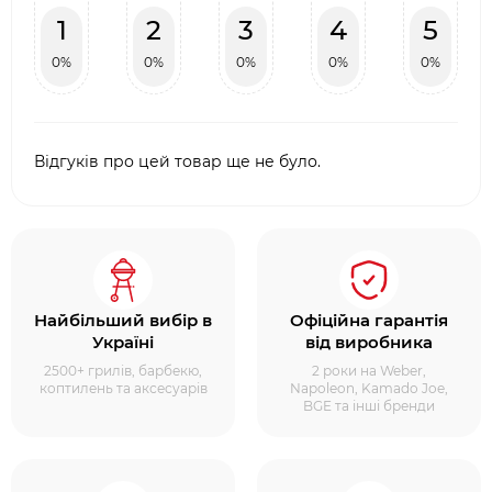
1
2
3
4
5
0%
0%
0%
0%
0%
Відгуків про цей товар ще не було.
Найбільший вибір в
Офіційна гарантія
Україні
від виробника
2500+ грилів, барбекю,
2 роки на Weber,
коптилень та аксесуарів
Napoleon, Kamado Joe,
BGE та інші бренди