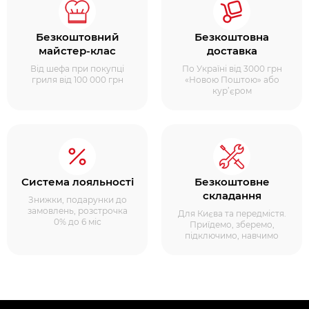
Безкоштовний
Безкоштовна
майстер-клас
доставка
Від шефа при покупці
По Україні від 3000 грн
гриля від 100 000 грн
«Новою Поштою» або
кур’єром
Система лояльності
Безкоштовне
складання
Знижки, подарунки до
замовлень, розстрочка
Для Києва та передмістя.
0% до 6 міс
Приїдемо, зберемо,
підключимо, навчимо