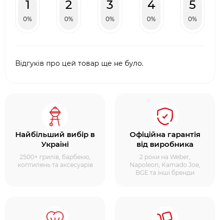
1
2
3
4
5
0%
0%
0%
0%
0%
Відгуків про цей товар ще не було.
Найбільший вибір в
Офіційна гарантія
Україні
від виробника
2500+ грилів, барбекю,
2 роки на Weber,
коптилень та аксесуарів
Napoleon, Kamado Joe,
BGE та інші бренди