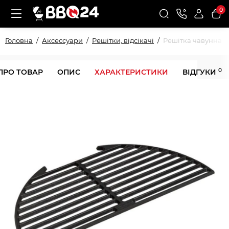
0
Головна
Аксессуари
Решітки, відсікачі
Решітка чавунна дл
0
ПРО ТОВАР
ОПИС
ХАРАКТЕРИСТИКИ
ВІДГУКИ