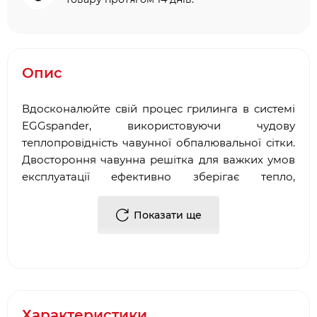
Опис
Вдосконалюйте свій процес грилинга в системі
EGGspander, використовуючи чудову
теплопровідність чавунної обпалювальної сітки.
Двостороння чавунна решітка для важких умов
експлуатації ефективно зберігає тепло,
забезпечуючи професійне якісне ворушіння і
навіть приготування м'яса. Чудово обезжиривая
Показати ще
жир і підсилюючи реакцію Майяра, ви будете час
від часу надавати вашому м'яса красивий
відтінок і смак.
Характеристики