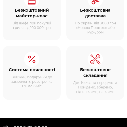
Безкоштовний
Безкоштовна
майстер-клас
доставка
Від шефа при покупці
По Україні від 3000 грн
гриля від 100 000 грн
«Новою Поштою» або
кур’єром
Система лояльності
Безкоштовне
складання
Знижки, подарунки до
замовлень, розстрочка
Для Києва та передмістя.
0% до 6 міс
Приїдемо, зберемо,
підключимо, навчимо