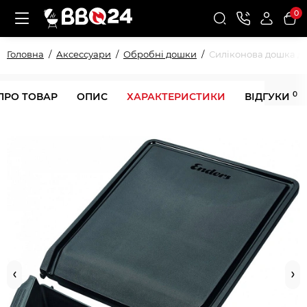
0
Головна
Аксессуари
Обробні дошки
Силіконова дошка дл
0
ПРО ТОВАР
ОПИС
ХАРАКТЕРИСТИКИ
ВІДГУКИ