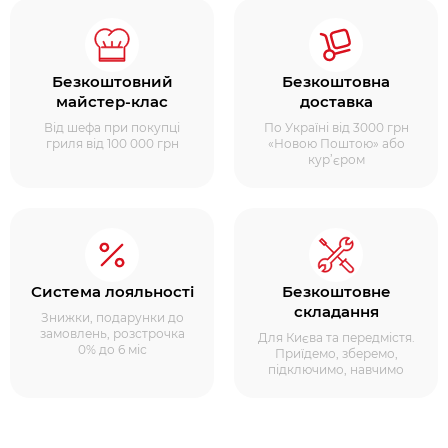
Безкоштовний
Безкоштовна
майстер-клас
доставка
Від шефа при покупці
По Україні від 3000 грн
гриля від 100 000 грн
«Новою Поштою» або
кур’єром
Система лояльності
Безкоштовне
складання
Знижки, подарунки до
замовлень, розстрочка
Для Києва та передмістя.
0% до 6 міс
Приїдемо, зберемо,
підключимо, навчимо