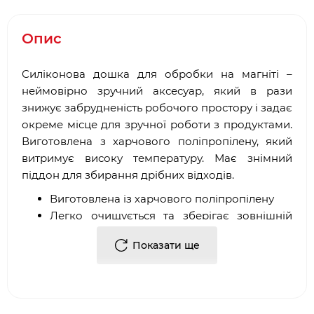
Опис
Силіконова дошка для обробки на магніті –
неймовірно зручний аксесуар, який в рази
знижує забрудненість робочого простору і задає
окреме місце для зручної роботи з продуктами.
Виготовлена ​​з харчового поліпропілену, який
витримує високу температуру. Має знімний
піддон для збирання дрібних відходів.
Виготовлена ​​із харчового поліпропілену
Легко очищується та зберігає зовнішній
вигляд
Показати ще
Відсутність ковзання завдяки сильному
магніту
Знімний піддон для дрібних відходів (750
мл)