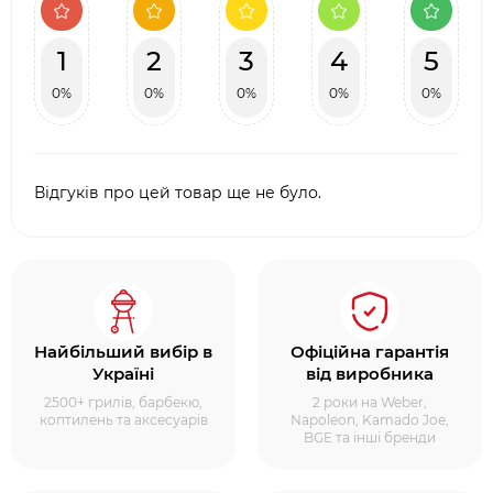
1
2
3
4
5
0%
0%
0%
0%
0%
Відгуків про цей товар ще не було.
Найбільший вибір в
Офіційна гарантія
Україні
від виробника
2500+ грилів, барбекю,
2 роки на Weber,
коптилень та аксесуарів
Napoleon, Kamado Joe,
BGE та інші бренди