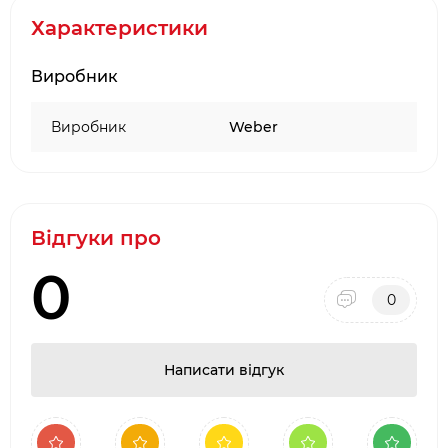
Можна мити в посудомийній машині
Характеристики
Система Weber Works доступна для Weber®
SLATE Планча та розкладний стіл для гриля
Виробник
Характеристики:
Виробник
Weber
Розмір в упаковці: 0,9 x 36,5 x 48 см
Матеріал: деревне волокно
Розмір без упаковки: 0,9 x 36,5 x 48 см
Відгуки про
0
0
Написати відгук