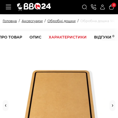
0
Головна
Аксессуари
Обробні дошки
Обробна дошка Webe
0
ПРО ТОВАР
ОПИС
ХАРАКТЕРИСТИКИ
ВІДГУКИ