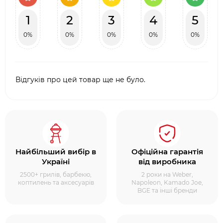
1
2
3
4
5
0%
0%
0%
0%
0%
Відгуків про цей товар ще не було.
Найбільший вибір в
Офіційна гарантія
Україні
від виробника
2500+ грилів, барбекю,
2 роки на Weber,
коптилень та аксесуарів
Napoleon, Kamado Joe,
BGE та інші бренди