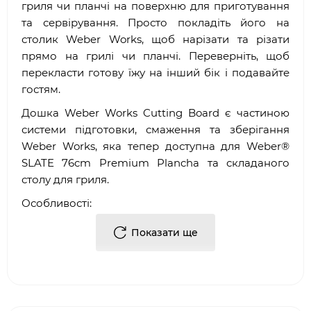
гриля чи планчі на поверхню для приготування
та сервірування. Просто покладіть його на
столик Weber Works, щоб нарізати та різати
прямо на грилі чи планчі. Переверніть, щоб
перекласти готову їжу на інший бік і подавайте
гостям.
Дошка Weber Works Cutting Board є частиною
системи підготовки, смаження та зберігання
Weber Works, яка тепер доступна для Weber®
SLATE 76cm Premium Plancha та складаного
столу для гриля.
Особливості:
Вставляється в бічний столик Weber Works,
Показати ще
щоб створити робочу поверхню
Двостороння обробна дошка для
приготування та подачі з різних боків
Жолоб для соку утримує рідину від їжі та
стільниць