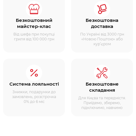
Безкоштовний
Безкоштовна
майстер-клас
доставка
Від шефа при покупці
По Україні від 3000 грн
гриля від 100 000 грн
«Новою Поштою» або
кур’єром
Система лояльності
Безкоштовне
складання
Знижки, подарунки до
замовлень, розстрочка
Для Києва та передмістя.
0% до 6 міс
Приїдемо, зберемо,
підключимо, навчимо