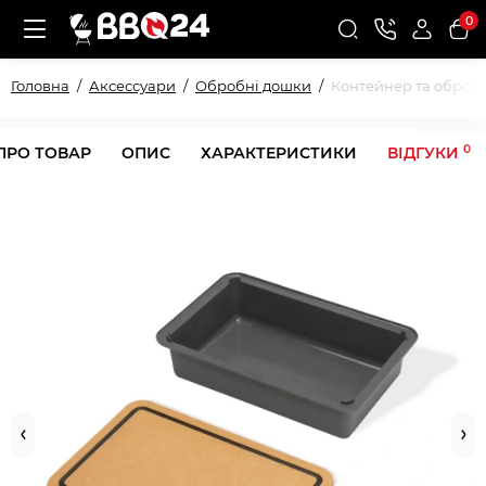
0
Головна
Аксессуари
Обробні дошки
Контейнер та обробн
0
ПРО ТОВАР
ОПИС
ХАРАКТЕРИСТИКИ
ВІДГУКИ