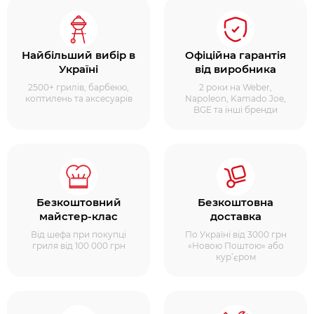
Найбільший вибір в
Офіційна гарантія
Україні
від виробника
2500+ грилів, барбекю,
2 роки на Weber,
коптилень та аксесуарів
Napoleon, Kamado Joe,
BGE та інші бренди
Безкоштовний
Безкоштовна
майстер-клас
доставка
Від шефа при покупці
По Україні від 3000 грн
гриля від 100 000 грн
«Новою Поштою» або
кур’єром