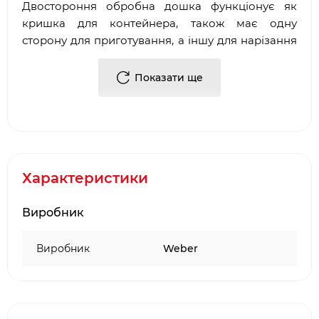
Двостороння обробна дошка функціонує як
кришка для контейнера, також має одну
сторону для приготування, а іншу для нарізання
та подачі.
Показати ще
Можна мити в посудомийній машині
Розмір 11,4х36,5 см
Характеристики
Виробник
Виробник
Weber