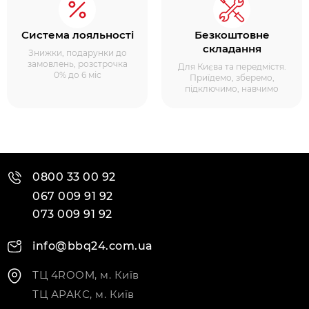
Система лояльності
Безкоштовне
складання
Знижки, подарунки до
замовлень, розстрочка
Для Києва та передмістя.
0% до 6 міс
Приїдемо, зберемо,
підключимо, навчимо
0800 33 00 92
067 009 91 92
073 009 91 92
info@bbq24.com.ua
ТЦ 4ROOM, м. Київ
ТЦ АРАКС, м. Київ