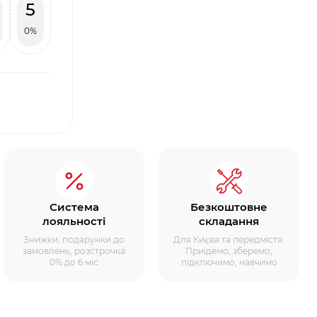
5
0%
Система
Безкоштовне
лояльності
складання
Знижки, подарунки до
Для Києва та передмістя.
замовлень, розстрочка
Приїдемо, зберемо,
0% до 6 міс
підключимо, навчимо