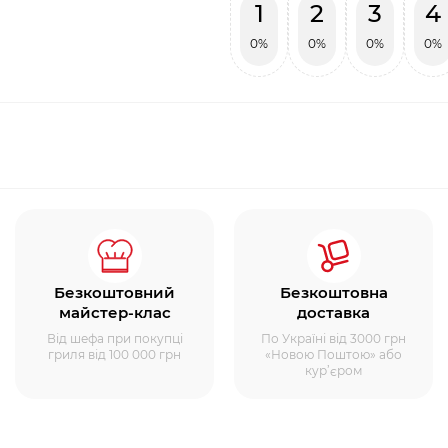
1
2
3
4
0%
0%
0%
0%
Безкоштовний
Безкоштовна
майстер-клас
доставка
Від шефа при покупці
По Україні від 3000 грн
гриля від 100 000 грн
«Новою Поштою» або
кур’єром