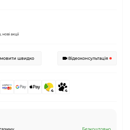
нові акції
амовити швидко
Відеоконсультація
4
4
газину
Безкоштовно