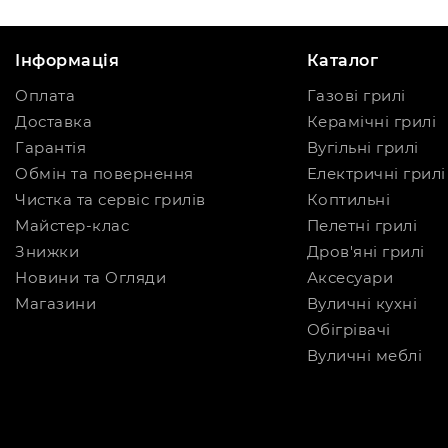
Інформація
Каталог
Оплата
Газові грилі
Доставка
Керамічні грилі
Гарантія
Вугільні грилі
Обмін та повернення
Електричні грилі
Чистка та сервіс грилів
Коптильні
Майстер-клас
Пелетні грилі
Знижки
Дров'яні грилі
Новини та Огляди
Аксесуари
Магазини
Вуличні кухні
Обігрівачі
Вуличні меблі