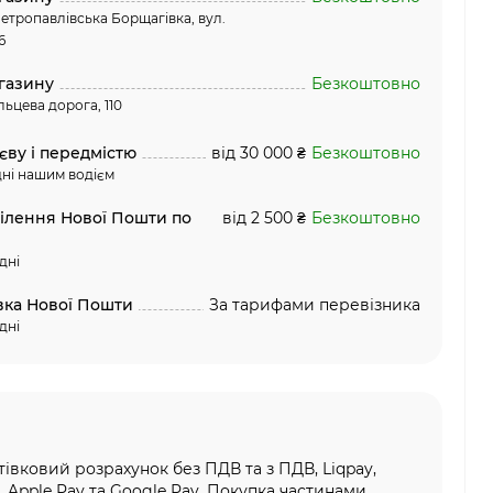
етропавлівська Борщагівка, вул.
6
газину
Безкоштовно
льцева дорога, 110
єву і передмістю
від 30 000 ₴
Безкоштовно
ні нашим водієм
ділення Нової Пошти по
від 2 500 ₴
Безкоштовно
дні
вка Нової Пошти
За тарифами перевізника
дні
тівковий розрахунок без ПДВ та з ПДВ, Liqpay,
, Apple Pay та Google Pay, Покупка частинами