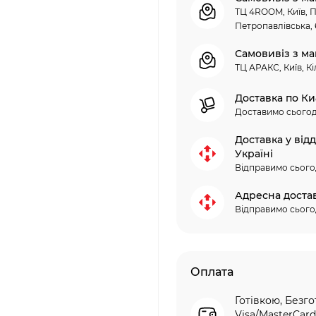
ТЦ 4ROOM, Київ, П
Петропавлівська, 
Самовивіз з ма
ТЦ АРАКС, Київ, Кі
Доставка по Ки
Доставимо сьогод
Доставка у від
Україні
Відправимо сього
Адресна доста
Відправимо сього
Оплата
Готівкою, Безго
Visa/MasterCard