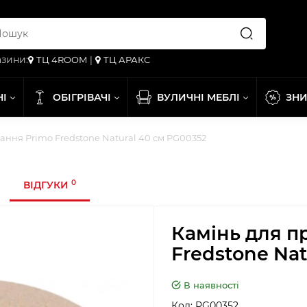
зини:
ТЦ 4ROOM
|
ТЦ АРАКС
НІ
ОБІГРІВАЧІ
ВУЛИЧНІ МЕБЛІ
ЗН
ання Primo Fredstone Natural 40 см PG00352
0
ВІДГУКИ
Камінь для п
Fredstone Nat
В наявності
Код:
PG00352