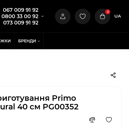
067 009 91 92
0
UA
0800 33 00 92
073 009 91 92
ИЖКИ
БРЕНДИ
риготування Primo
ural 40 см PG00352