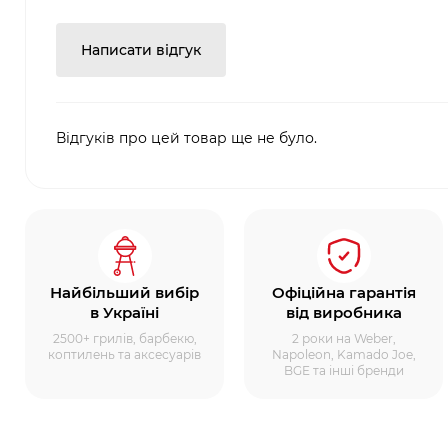
Написати відгук
Відгуків про цей товар ще не було.
Найбільший вибір
Офіційна гарантія
в Україні
від виробника
2500+ грилів, барбекю,
2 роки на Weber,
коптилень та аксесуарів
Napoleon, Kamado Joe,
BGE та інші бренди