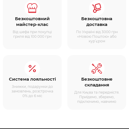
Безкоштовний
Безкоштовна
майстер-клас
доставка
Від шефа при покупці
По Україні від 3000 грн
гриля від 100 000 грн
«Новою Поштою» або
кур’єром
Система лояльності
Безкоштовне
складання
Знижки, подарунки до
замовлень, розстрочка
Для Києва та передмістя.
0% до 6 міс
Приїдемо, зберемо,
підключимо, навчимо