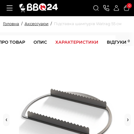
0
Головна
Аксессуари
Підставка шампурів Watrag 55 см
0
ПРО ТОВАР
ОПИС
ХАРАКТЕРИСТИКИ
ВІДГУКИ