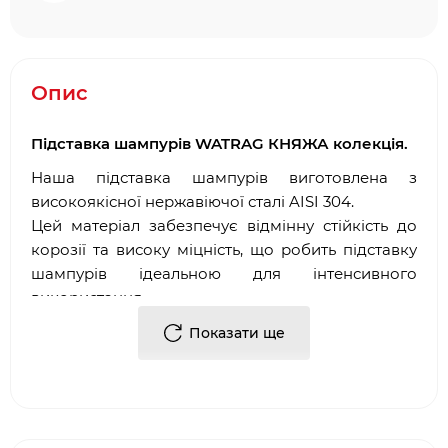
Опис
Підставка шампурів WATRAG КНЯЖА колекція.
Наша підставка шампурів виготовлена з
високоякісної нержавіючої сталі AISI 304.
Цей матеріал забезпечує відмінну стійкість до
корозії та високу міцність, що робить підставку
шампурів ідеальною для інтенсивного
використання.
Характеристики:
Показати ще
Висота - 5.6 см
Діаметр – 55.6 см
Матеріал - нержавіюча сталь AISI 304
Вага - 3 кг