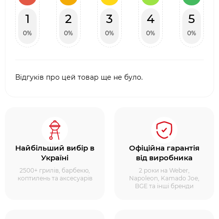
1
2
3
4
5
0%
0%
0%
0%
0%
Відгуків про цей товар ще не було.
Найбільший вибір в
Офіційна гарантія
Україні
від виробника
2500+ грилів, барбекю,
2 роки на Weber,
коптилень та аксесуарів
Napoleon, Kamado Joe,
BGE та інші бренди