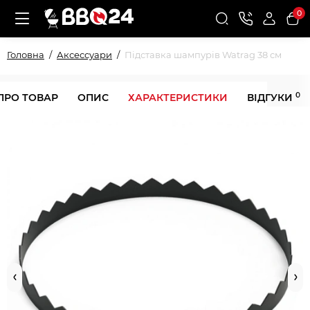
0
Головна
Аксессуари
Підставка шампурів Watrag 38 см
0
ПРО ТОВАР
ОПИС
ХАРАКТЕРИСТИКИ
ВІДГУКИ