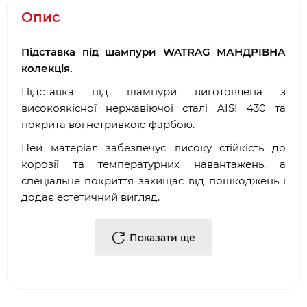
Опис
Підставка під шампури WATRAG МАНДРІВНА
колекція.
Підставка під шампури виготовлена з
високоякісної нержавіючої сталі AISI 430 та
покрита вогнетривкою фарбою.
Цей матеріал забезпечує високу стійкість до
корозії та температурних навантажень, а
спеціальне покриття захищає від пошкоджень і
додає естетичний вигляд.
Надійна та довговічна підставка ідеально
підходить для приготування ваших улюблених
Показати ще
страв на шампурах.
Характеристики:
Висота - 3.4 см