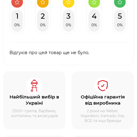
1
2
3
4
5
0%
0%
0%
0%
0%
Відгуків про цей товар ще не було.
Найбільший вибір в
Офіційна гарантія
Україні
від виробника
2500+ грилів, барбекю,
2 роки на Weber,
коптилень та аксесуарів
Napoleon, Kamado Joe,
BGE та інші бренди