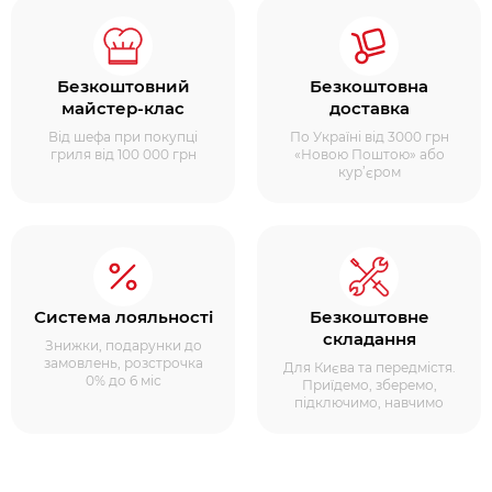
Безкоштовний
Безкоштовна
майстер-клас
доставка
Від шефа при покупці
По Україні від 3000 грн
гриля від 100 000 грн
«Новою Поштою» або
кур’єром
Система лояльності
Безкоштовне
складання
Знижки, подарунки до
замовлень, розстрочка
Для Києва та передмістя.
0% до 6 міс
Приїдемо, зберемо,
підключимо, навчимо