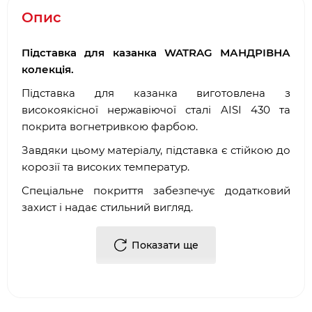
Опис
Підставка для казанка WATRAG МАНДРІВНА
колекція.
Підставка для казанка виготовлена з
високоякісної нержавіючої сталі AISI 430 та
покрита вогнетривкою фарбою.
Завдяки цьому матеріалу, підставка є стійкою до
корозії та високих температур.
Спеціальне покриття забезпечує додатковий
захист і надає стильний вигляд.
Надійна та довговічна, ця підставка ідеально
Показати ще
підходить для приготування страв у казанку на
відкритому вогні.
Характеристики:
Висота - 1.5 см