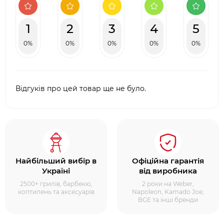
1
2
3
4
5
0%
0%
0%
0%
0%
Відгуків про цей товар ще не було.
Найбільший вибір в
Офіційна гарантія
Україні
від виробника
2500+ грилів, барбекю,
2 роки на Weber,
коптилень та аксесуарів
Napoleon, Kamado Joe,
BGE та інші бренди