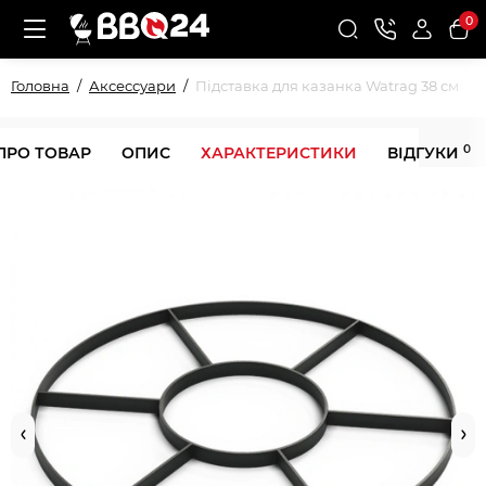
0
Головна
Аксессуари
Підставка для казанка Watrag 38 см
0
ПРО ТОВАР
ОПИС
ХАРАКТЕРИСТИКИ
ВІДГУКИ