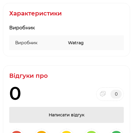
Діаметр – 38 см
Характеристики
Матеріал - нержавіюча сталь AISI 430
(покрита вогнетривкою фарбою)
Виробник
Вага - 0.56 кг
Виробник
Watrag
Відгуки про
0
0
Написати відгук