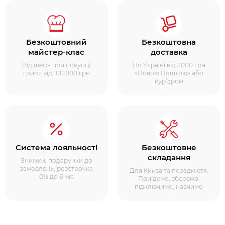
Безкоштовний
Безкоштовна
майстер-клас
доставка
Від шефа при покупці
По Україні від 3000 грн
гриля від 100 000 грн
«Новою Поштою» або
кур’єром
Система лояльності
Безкоштовне
складання
Знижки, подарунки до
замовлень, розстрочка
Для Києва та передмістя.
0% до 6 міс
Приїдемо, зберемо,
підключимо, навчимо