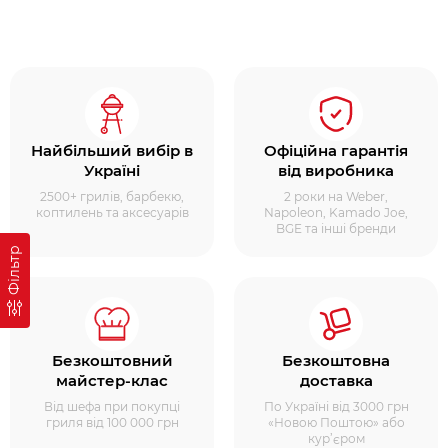
Найбільший вибір в
Офіційна гарантія
Україні
від виробника
2500+ грилів, барбекю,
2 роки на Weber,
коптилень та аксесуарів
Napoleon, Kamado Joe,
BGE та інші бренди
Фільтр
Безкоштовний
Безкоштовна
майстер-клас
доставка
Від шефа при покупці
По Україні від 3000 грн
гриля від 100 000 грн
«Новою Поштою» або
кур’єром