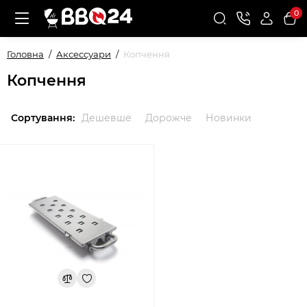
0
Головна
Аксессуари
Копчення
Копчення
Сортування:
Дешевше
Дорожче
Новинки