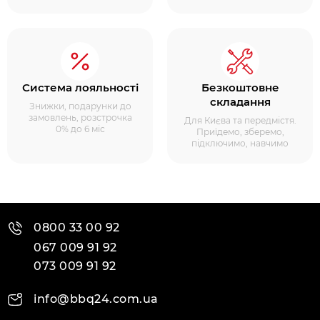
Система лояльності
Безкоштовне
складання
Знижки, подарунки до
замовлень, розстрочка
Для Києва та передмістя.
0% до 6 міс
Приїдемо, зберемо,
підключимо, навчимо
0800 33 00 92
067 009 91 92
073 009 91 92
info@bbq24.com.ua