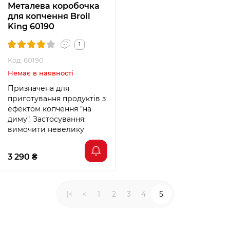
Металева коробочка
для копчення Broil
King 60190
1
Код: 60190
Немає в наявності
Призначена для
приготування продуктів з
ефектом копчення "на
диму". Застосування:
вимочити невелику
3 290 ₴
|<
<
1
2
3
4
5