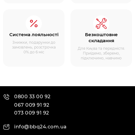
Система лояльності
Безкоштовне
складання
Знижки, подарунки до
замовлень, розстрочка
Для Києва та передмістя.
0% до 6 міс
Приїдемо, зберемо,
підключимо, навчимо
0800 33 00 92
067 009 91 92
073 009 91 92
info@bbq24.com.ua