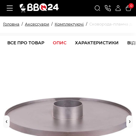
0
Головна
Аксессуари
Комплектуючі
Сковорода-планча для г
ВСЕ ПРО ТОВАР
ОПИС
ХАРАКТЕРИСТИКИ
ВІ