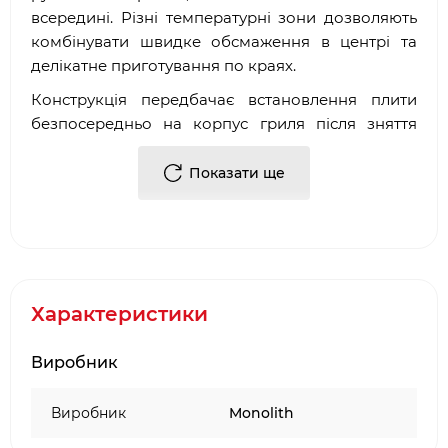
всередині. Різні температурні зони дозволяють
комбінувати швидке обсмаження в центрі та
делікатне приготування по краях.
Конструкція передбачає встановлення плити
безпосередньо на корпус гриля після зняття
кришки. Центральний отвір дозволяє зберігати
контроль над температурою через
Показати ще
вентиляційний механізм гриля. Плита стійка до
високих температур, деформацій та
інтенсивного використання, а після
приготування легко очищується.
Матеріал: вуглецева сталь (товщина ~6 мм)
Характеристики
Призначення: приготування на планчі /
сковороді-гриль
Виробник
Сумісність: Monolith Icon, Monolith Junior
Рівномірний розподіл тепла та різні
Виробник
Monolith
температурні зони
Підходить для м’яса, риби, овочів, бургерів