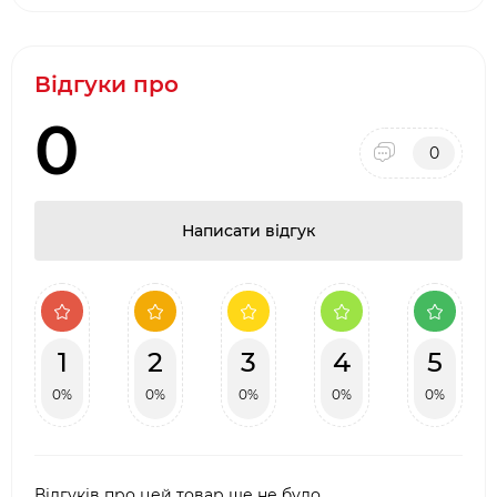
Висока теплоємність та стабільність
температури
Встановлення безпосередньо на корпус
Відгуки про
гриля
0
Легке очищення після використання
0
Написати відгук
1
2
3
4
5
0%
0%
0%
0%
0%
Відгуків про цей товар ще не було.