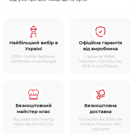
Найбільший вибір в
Офіційна гарантія
Україні
від виробника
2500+ грилів, барбекю,
2 роки на Weber,
коптилень та аксесуарів
Napoleon, Kamado Joe,
BGE та інші бренди
Безкоштовний
Безкоштовна
майстер-клас
доставка
Від шефа при покупці
По Україні від 3000 грн
гриля від 100 000 грн
«Новою Поштою» або
кур’єром