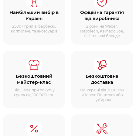
Найбільший вибір в
Офіційна гарантія
Україні
від виробника
2500+ грилів, барбекю,
2 роки на Weber,
коптилень та аксесуарів
Napoleon, Kamado Joe,
BGE та інші бренди
Безкоштовний
Безкоштовна
майстер-клас
доставка
Від шефа при покупці
По Україні від 3000 грн
гриля від 100 000 грн
«Новою Поштою» або
кур’єром