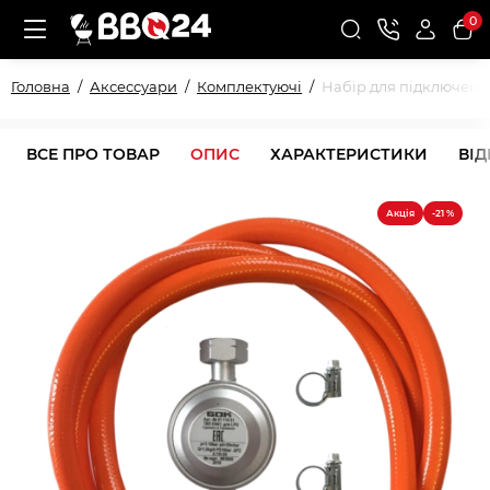
0
Головна
Аксессуари
Комплектуючі
Набір для підключення
ВСЕ ПРО ТОВАР
ОПИС
ХАРАКТЕРИСТИКИ
ВІ
Акція
-21 %