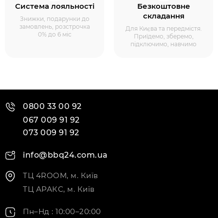
Система лояльності
Безкоштовне
складання
Знижки, подарунки до
замовлень, розстрочка
Для Києва та передмістя.
0% до 6 міс
Приїдемо, зберемо,
підключимо, навчимо
0800 33 00 92
067 009 91 92
073 009 91 92
info@bbq24.com.ua
ТЦ 4ROOM, м. Київ
ТЦ АРАКС, м. Київ
Пн–Нд : 10:00–20:00