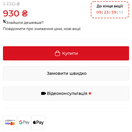
1 170 ₴
До кінця акції:
930 ₴
0
9
2
3
5
9
5
4
Знайшли дешевше?
Повідомити про зниження ціни, нові акції
Купити
Замовити швидко
Відеоконсультація