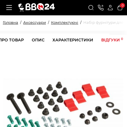
0
Головна
Аксессуари
Комплектуючі
Набір фурнітури для гр
0
ПРО ТОВАР
ОПИС
ХАРАКТЕРИСТИКИ
ВІДГУКИ