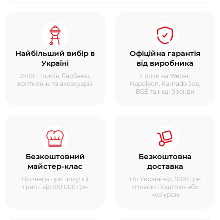
Найбільший вибір в
Офіційна гарантія
Україні
від виробника
2500+ грилів, барбекю,
2 роки на Weber,
коптилень та аксесуарів
Napoleon, Kamado Joe,
BGE та інші бренди
Безкоштовний
Безкоштовна
майстер-клас
доставка
Від шефа при покупці
По Україні від 3000 грн
гриля від 100 000 грн
«Новою Поштою» або
кур’єром