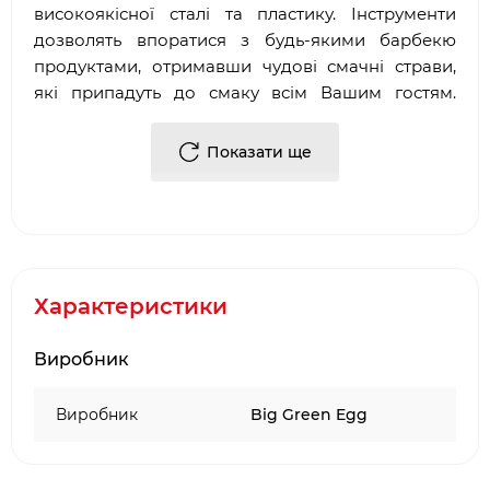
високоякісної сталі та пластику. Інструменти
дозволять впоратися з будь-якими барбекю
продуктами, отримавши чудові смачні страви,
які припадуть до смаку всім Вашим гостям.
Будьте готові до приготування барбекю страв
маючи в наявності чудовий набір фурнітури від
Показати ще
компанії Big Green Egg.
Матеріал: метал/пластик
Кількість: 45 шт
Сумісність: з грилем Big Green Egg "L"
Характеристики
Виробник
Виробник
Big Green Egg