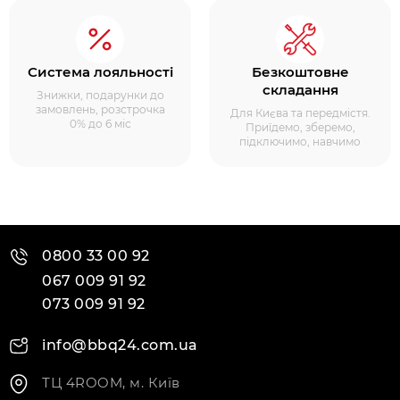
Система лояльності
Безкоштовне
складання
Знижки, подарунки до
замовлень, розстрочка
Для Києва та передмістя.
0% до 6 міс
Приїдемо, зберемо,
підключимо, навчимо
0800 33 00 92
067 009 91 92
073 009 91 92
info@bbq24.com.ua
ТЦ 4ROOM, м. Київ