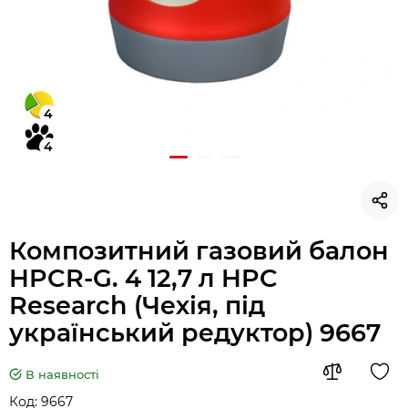
4
4
Композитний газовий балон
HPCR-G. 4 12,7 л HPC
Research (Чехія, під
український редуктор) 9667
В наявності
Код:
9667