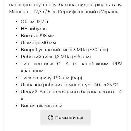
напівпрозору стінку балона видно рівень газу.
Місткість – 12,7 л/ 5 кг. Сертифікований в Україні.
Об'єм: 12,7 л
НЕ вибухає
Висота: 396 мм
Діаметр: 310 мм
Випробувальний тиск: 3 МПа (~30 атм)
Робочий тиск: 1,6 МПа (~16 атм)
Тип вентиля: G. 4 із запобіжним PRV
клапаном
Тиск розриву: 130 атм (бар)
Діапазон робочих температур: -40 - +65 °C
Легкий. Вага порожнього балона всього – 4
кг
Видно рівень газу
Термін експлуатації-не обмежений
Показати ще
Не іржавіє
Гарантія 2 роки