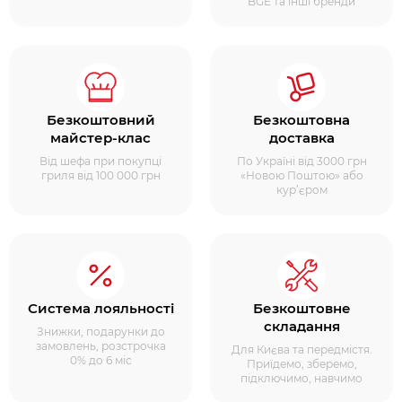
BGE та інші бренди
Безкоштовний
Безкоштовна
майстер-клас
доставка
Від шефа при покупці
По Україні від 3000 грн
гриля від 100 000 грн
«Новою Поштою» або
кур’єром
Система лояльності
Безкоштовне
складання
Знижки, подарунки до
замовлень, розстрочка
Для Києва та передмістя.
0% до 6 міс
Приїдемо, зберемо,
підключимо, навчимо