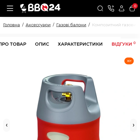
0
Головна
Аксессуари
Газові балони
Композитний газовий б
0
ПРО ТОВАР
ОПИС
ХАРАКТЕРИСТИКИ
ВІДГУКИ
Хіт