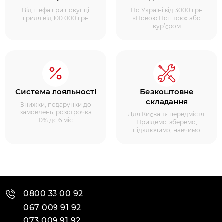
Від шефа при покупці
По Україні від 3000 грн
гриля від 100 000 грн
«Новою Поштою» або
кур’єром
Система лояльності
Безкоштовне
складання
Знижки, подарунки до
замовлень, розстрочка
Для Києва та передмістя.
0% до 6 міс
Приїдемо, зберемо,
підключимо, навчимо
0800 33 00 92
067 009 91 92
073 009 91 92