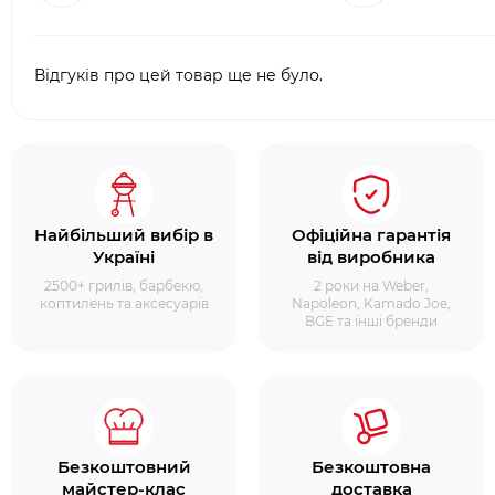
Відгуків про цей товар ще не було.
Найбільший вибір в
Офіційна гарантія
Україні
від виробника
2500+ грилів, барбекю,
2 роки на Weber,
коптилень та аксесуарів
Napoleon, Kamado Joe,
BGE та інші бренди
Безкоштовний
Безкоштовна
майстер-клас
доставка