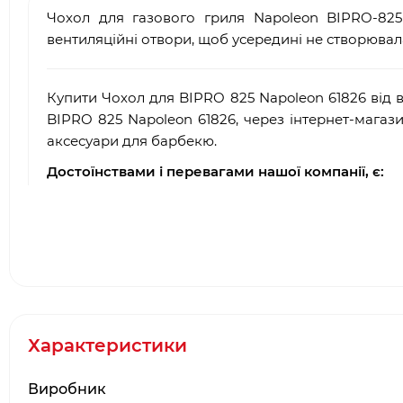
Чохол для газового гриля Napoleon BIPRO-825 
вентиляційні отвори, щоб усередині не створювал
Купити Чохол для BIPRO 825 Napoleon 61826 від
BIPRO 825 Napoleon 61826, через інтернет-магаз
аксесуари для барбекю.
Достоїнствами і перевагами нашої компанії, є:
·
Багаторічний досвід роботи у сфері продаж
·
Офіційний партнер і представник Napoleon
·
Довгострокова гарантія від виробника
·
Два фірмових салони барбекю в місті Києві: 
·
Наявність товару на складі виробника в Києв
Характеристики
Виробник