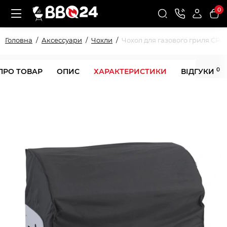
0
Головна
Аксессуари
Чохли
Чохол для газового гриля CRO
0
ПРО ТОВАР
ОПИС
ХАРАКТЕРИСТИКИ
ВІДГУКИ