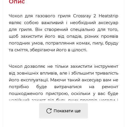
Опис
Чохол для газового гриля Crossray 2 Heatstrip
являє собою важливий і необхідний аксесуар
для гриля. Він створений спеціально для того,
щоб захистити його від опадів, різних проявів
погодних умов, потрапляння комах, пилу, бруду
та сміття, зберігаючи його в цілості.
Чохол дозволяє не тільки захистити інструмент
від зовнішніх впливів, але і збільшити тривалість
його експлуатації. Маючи такий аксесуар вам не
потрібно буде витрачатися на ремонт
пошкодженого пристрою, оскільки у вас буде
надійний захист від будь-яких проявів негоди і
вітру. Крім цього, чохол призначений для
Показати ще
зберігання від будь-яких відколів і подряпин.
Аксесуар виконаний з міцного і надійного