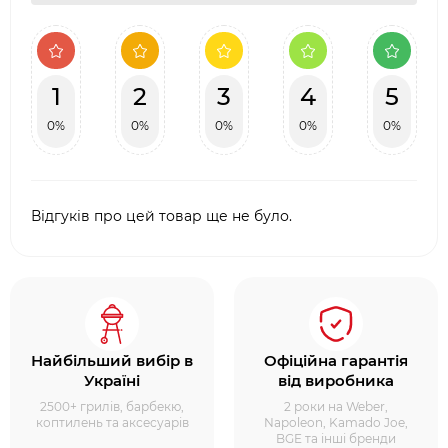
1
2
3
4
5
0%
0%
0%
0%
0%
Відгуків про цей товар ще не було.
Найбільший вибір в
Офіційна гарантія
Україні
від виробника
2500+ грилів, барбекю,
2 роки на Weber,
коптилень та аксесуарів
Napoleon, Kamado Joe,
BGE та інші бренди