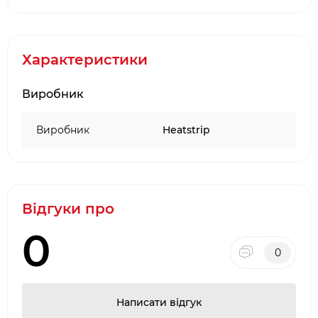
матеріалу, який створить оптимальний рівень
захисту гриля і всіх його компонентів.
Замовляйте чохол для газового гриля Crossray 2
Характеристики
Heatstrip і ваше пристрій для приготування
ароматних і підсмажених страв завжди буде під
Виробник
надійним захистом будь-яких атмосферних та
інших впливів зовнішнього середовища.
Виробник
Heatstrip
Відгуки про
0
0
Написати відгук