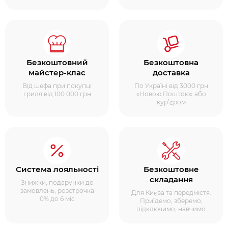
Безкоштовний
Безкоштовна
майстер-клас
доставка
Від шефа при покупці
По Україні від 3000 грн
гриля від 100 000 грн
«Новою Поштою» або
кур’єром
Система лояльності
Безкоштовне
складання
Знижки, подарунки до
замовлень, розстрочка
Для Києва та передмістя.
0% до 6 міс
Приїдемо, зберемо,
підключимо, навчимо