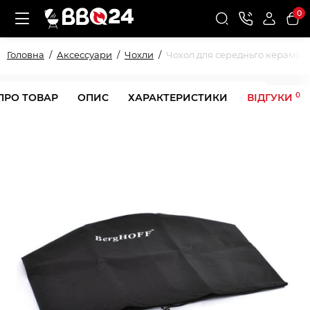
0
Головна
Аксессуари
Чохли
Чохол для середньго керамічн
0
ПРО ТОВАР
ОПИС
ХАРАКТЕРИСТИКИ
ВІДГУКИ