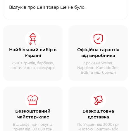
Відгуків про цей товар ще не було.
Найбільший вибір в
Офіційна гарантія
Україні
від виробника
2500+ грилів, барбекю,
2 роки на Weber,
коптилень та аксесуарів
Napoleon, Kamado Joe,
BGE та інші бренди
Безкоштовний
Безкоштовна
майстер-клас
доставка
Від шефа при покупці
По Україні від 3000 грн
гриля від 100 000 грн
«Новою Поштою» або