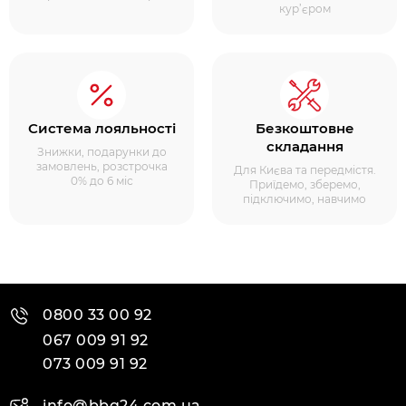
кур’єром
Система лояльності
Безкоштовне
складання
Знижки, подарунки до
замовлень, розстрочка
Для Києва та передмістя.
0% до 6 міс
Приїдемо, зберемо,
підключимо, навчимо
0800 33 00 92
067 009 91 92
073 009 91 92
info@bbq24.com.ua