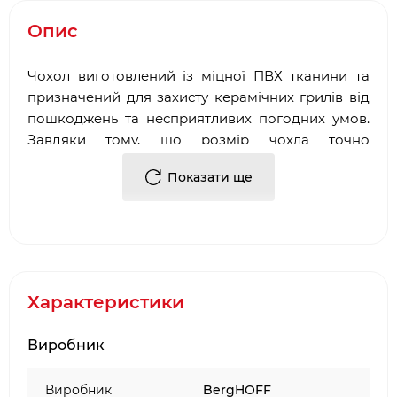
Опис
Чохол виготовлений із міцної ПВХ тканини та
призначений для захисту керамічних грилів від
пошкоджень та несприятливих погодних умов.
Завдяки тому, що розмір чохла точно
розрахований під купол гриля і має шнур, що
Показати ще
фіксує, ваш гриль буде надійно захищений
навіть від зайвої вологості.
Характеристики
Виробник
Виробник
BergHOFF