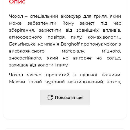
Опис
Чохол – спеціальний аксесуар для гриля, який
може забезпечити йому захист під час
зберігання, захистити від зовнішніх впливів,
атмосферного повітря, пилу, комах,вологи...
Бельгійська компанія Berghoff пропонує чохол з
високоякісного матеріалу, міцного,
зносостійкого, який не вигоряє на солце,
захищає від вологи і пилу.
Чохол якісно прошитий з щільної тканини.
Маючи такий чудовий вентильований чохол,
можна не переживати, що гриль втратить свій
чудовий зовнішній вигляд, бути чи отримає інші
Показати ще
пошкодження, які можуть позначитися на його
роботі. Залишається тільки додати, що в
зібраному вигляді такий чохол займає зовсім
небагато місця.