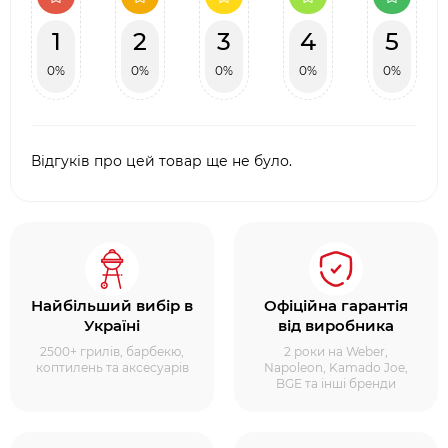
1
2
3
4
5
0%
0%
0%
0%
0%
Відгуків про цей товар ще не було.
Найбільший вибір в
Офіційна гарантія
Україні
від виробника
2500+ грилів, барбекю,
2 роки на Weber,
коптилень та аксесуарів
Napoleon, Kamado Joe,
BGE та інші бренди