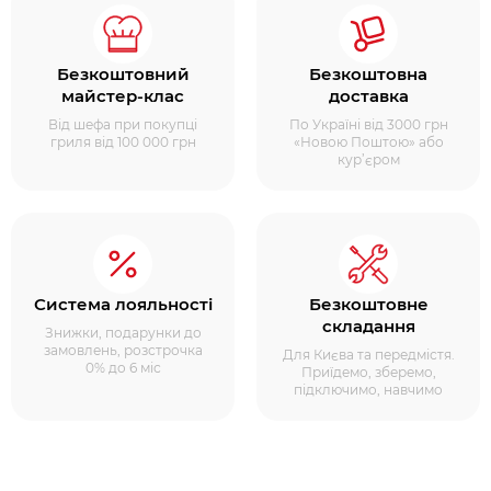
Безкоштовний
Безкоштовна
майстер-клас
доставка
Від шефа при покупці
По Україні від 3000 грн
гриля від 100 000 грн
«Новою Поштою» або
кур’єром
Система лояльності
Безкоштовне
складання
Знижки, подарунки до
замовлень, розстрочка
Для Києва та передмістя.
0% до 6 міс
Приїдемо, зберемо,
підключимо, навчимо