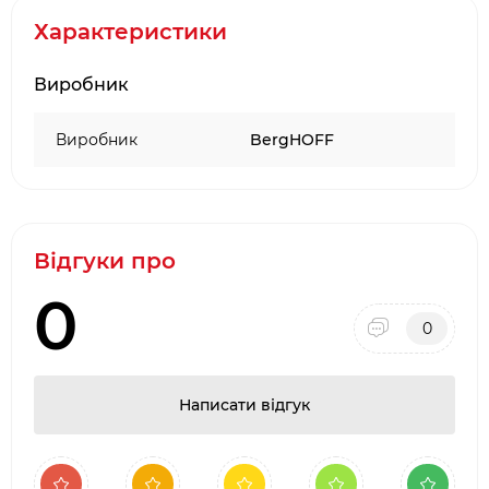
Тип: вентильований
Характеристики
Розмір 45 х 45 х 50 см
Колір: чорний
Виробник
Бренд: Berghoff (Бельгія)
Виробник
BergHOFF
Відгуки про
0
0
Написати відгук