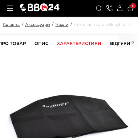
0
Головна
Аксессуари
Чохли
Чохол для гриля Berghoff 2415
0
ПРО ТОВАР
ОПИС
ХАРАКТЕРИСТИКИ
ВІДГУКИ